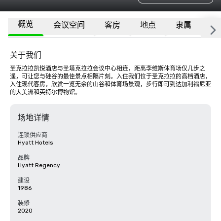
概览
会议空间
客房
地点
隶属
更
关于我们
圣克拉拉凯悦酒店与圣塔克拉拉会议中心相连，距离李维斯体育场仅几步之
遥，可让您与硅谷的最佳景点相隔片刻。入住我们位于圣克拉拉的高档酒店，
入住现代客房，欣赏一览无余的山谷和体育场景观，步行即可到达加利福尼亚
的大美洲和英特尔博物馆。
场地详情
连锁供应商
Hyatt Hotels
品牌
Hyatt Regency
建设
1986
装修
2020