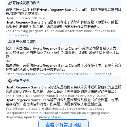
可持续发展的做法
请提供任何公开传达的Hyatt Regency Santa Clara的可持续性或社会影响目
标/策略的评论或链接。
Hyatt.com/WorldOfCare
Hyatt Regency Santa Clara是否有专注于消除和转移废物（即塑料、纸张、
纸板等）的策略？如果是，请详细说明消除和转移废物的策略。
Yes, recycling program, reuse clean water from banquet events for 
plant watering,
多元化和包容性
仅对于美国酒店，Hyatt Regency Santa Clara和/或母公司是否被认证为
51% 的多元化所有制商业企业（BE）？如果是，请说明您获得以下哪一项认
证：
NA
如果适用，请提供Hyatt Regency Santa Clara关于其在多样性、公平和包容
性方面的承诺和举措的公开报告的链接。
https://about.hyatt.com/content/dam/hyatt/woc/DEIReport.pdf
健康与安全
Hyatt Regency Santa Clara的做法是根据公共政府实体或私营组织的卫生服
务建议制定的吗？如果是，请列出使用了哪些组织的建议来制定这些做法：
Yes, GBAC STAR Accreditation (Global Biorisk Advisory Council)
Hyatt Regency Santa Clara是否对公共区域和公共设施（如会议室、餐厅、
电梯站等）进行清洁和消毒？如果是，请说明采取了哪些新措施。
Yes, All public areas are disinfected at least every two hours. 
Grequently touched surfaces are sanitized on an ongoing basis 
depending upon frequency of use.
查看所有常见问题