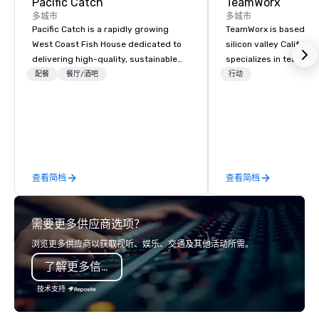
Pacific Catch
TeamWorx
多城市
多城市
Pacific Catch is a rapidly growing
TeamWorx is based jus
West Coast Fish House dedicated to
silicon valley Californi
delivering high-quality, sustainable
specializes in team bui
seafood with a unique Pacific-inspired
tech companies and t
配餐
餐厅/酒吧
行动
flair. If you're not a fan of fish, we have
engineering companie
a variety of delicious options available
engineers, and groups 
from our robust menu to ensure
robotic themed events
everyone finds something they'll love.
Robot Team Building e
We pride ourselves on our "Aloha
Build and Battle 1, Rob
Spirit" – a commitment to warm
Battle 2, and our newe
查看简档
查看简档
hospitality, community engagement,
Robot Racing! We deliv
and protecting our oceans through
large groups anywhere
thoughtful sourcing. Our menu
States: Robot Build and
需要更多供应商选项？
explores diverse flavors from across
300 people, Robot Buil
the Pacific Rim, served in a vibrant
up to 500 people, Robo
浏览更多供应商以获取视听、娱乐、交通及其他活动所需。
and welcoming atmosphere. Each of
200 people, and combin
了解更多信息
our locations offers unique spaces,
to 800 people!
from private rooms with AV
技术支持
capabilities to semi-private rooms
and patios with walk-up bars. These