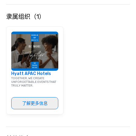
areas are perfect for cocktail
receptions, happy hours, and group
隶属组织（1）
dining. If you can't make it to the
restaurant, we can bring the party to
you. Our buffet options, platters, and
individually packaged "Guest
Favorites" can also be brought to your
office, hotel or meeting space.
Hyatt APAC Hotels
TOGETHER, WE CREATE
UNFORGETTABLE EVENTS THAT
TRULY MATTER.
了解更多信息