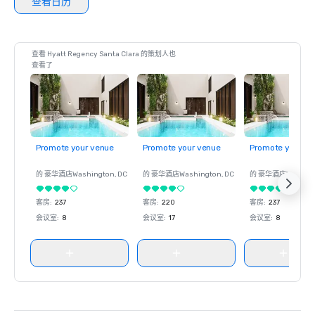
查看日历
查看 Hyatt Regency Santa Clara 的策划人也
查看了
Promote your venue
Promote your venue
Promote your ve
的 豪华酒店
Washington
, DC
的 豪华酒店
Washington
, DC
的 豪华酒店
Washin
客房
:
237
客房
:
220
客房
:
237
会议室
:
8
会议室
:
17
会议室
:
8