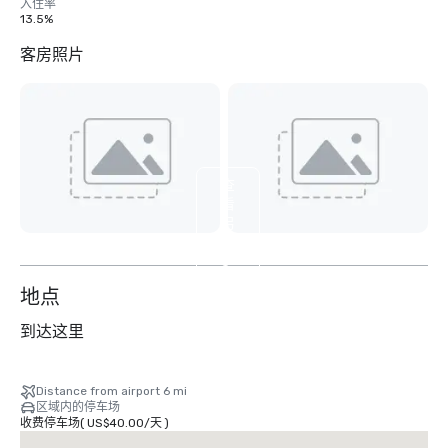
入住率
13.5%
客房照片
查
看
另
外
8
个
地点
到达这里
Distance from airport 6 mi
区域内的停车场
收费停车场
(
US$40.00
/
天
)