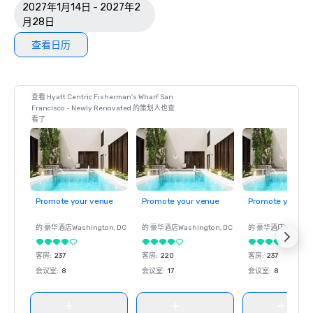
2027年1月14日 - 2027年2
月28日
查看日历
查看 Hyatt Centric Fisherman's Wharf San
Francisco - Newly Renovated 的策划人也查
看了
Promote your venue
Promote your venue
Promote your ve
的 豪华酒店
Washington
, DC
的 豪华酒店
Washington
, DC
的 豪华酒店
Washin
客房
:
237
客房
:
220
客房
:
237
会议室
:
8
会议室
:
17
会议室
:
8