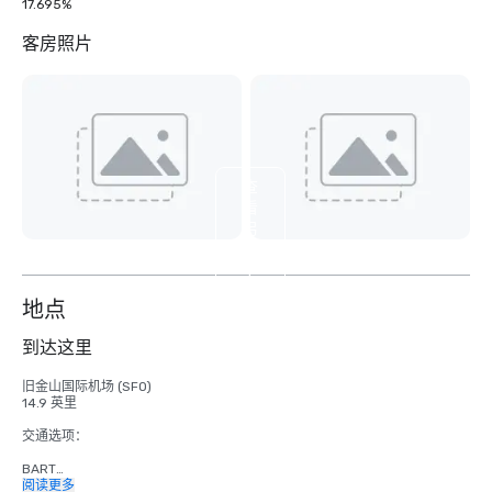
17.695%
客房照片
查
看
另
外
4
个
地点
到达这里
旧金山国际机场 (SFO)

14.9 英里

交通选项：

BART

成人

阅读更多