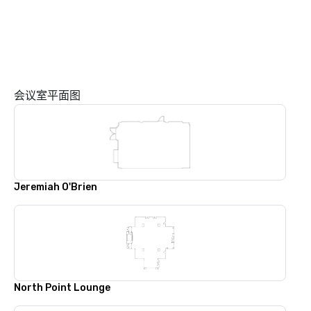
会议室平面图
Jeremiah O'Brien
North Point Lounge