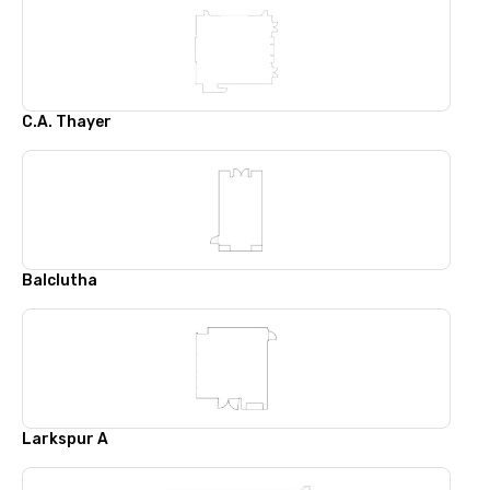
C.A. Thayer
Balclutha
Larkspur A