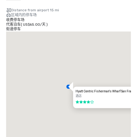
2.75 美元

Distance from airport 15 mi
有轨电车

区域内的停车场
时间：周一至周五-凌晨 4 点至午夜，周六-早上 6 点至午夜，周日-上午 8 点
收费停车场
至午夜。

代客泊车
(
US$65.00
/
天
)
免费

街道停车
出租车

单向

$55.00 美元

UBER/LYFT

单向

$60.00 美元

奥克兰国际机场 (OAK)

20 英里

交通选项：

Hyatt Centric Fisherman's Wharf San Franci
直接骑行

酒店
85.00 美元

4/5
出租车

70.00 美元。