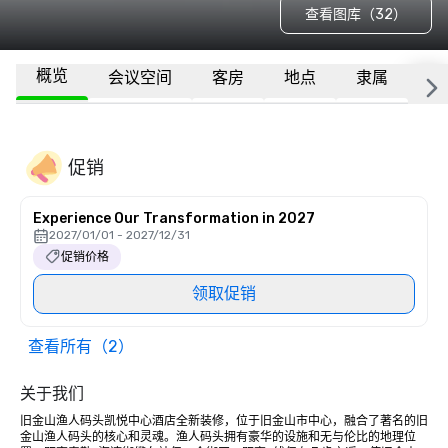
查看图库（32）
概览
会议空间
客房
地点
隶属
更
促销
Experience Our Transformation in 2027
2027/01/01 - 2027/12/31
促销价格
领取促销
查看所有（2）
关于我们
旧金山渔人码头凯悦中心酒店全新装修，位于旧金山市中心，融合了著名的旧
金山渔人码头的核心和灵魂。渔人码头拥有豪华的设施和无与伦比的地理位