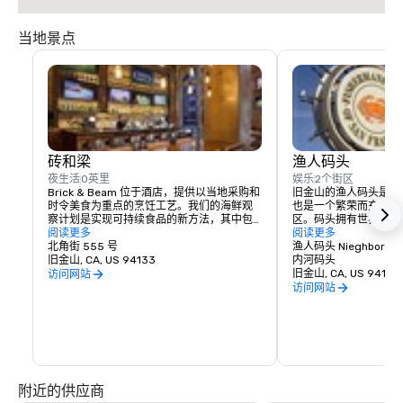
当地景点
砖和梁
渔人码头
夜生活
0英里
娱乐
2个街区
Brick & Beam 位于酒店，提供以当地采购和
旧金山的渔人码头是世
时令美食为重点的烹饪工艺。我们的海鲜观
也是一个繁荣而充满活
察计划是实现可持续食品的新方法，其中包
区。码头拥有世界一流
括精心采购和精心挑选的当地食品的负责任
阅读更多
和无尽的娱乐机会，真
阅读更多
菜单。从注重健康的有机食品到舒适的食
北角街 555 号
的地方。
渔人码头 Nieghborho
物，Brick & Beam 一定能满足任何美食家的
旧金山, CA, US 94133
内河码头
渴望。Brick & Beam 餐厅供应午餐和晚餐，
旧金山, CA, US 94133
访问网站
是在城市开始新的夜晚的完美方式。
访问网站
附近的供应商