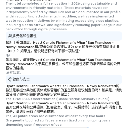
The hotel completed a full renovation in 2026 using sustainable and 
environmentally friendly materials. These materials have been 
independently verified by MindClick and are documented in our profile 
within supporting attachments. In addition, we have implemented 
waste reduction initiatives by eliminating excess single use plastics, 
including plastic straws, and significantly reducing paper usage in our 
back office through digital processes.
多元化和包容性
仅对于美国酒店，Hyatt Centric Fisherman's Wharf San Francisco -
Newly Renovated和/或母公司是否被认证为 51% 的多元化所有制商业企业
（BE）？如果是，请说明您获得以下哪一项认证：
NA
如果适用，请提供Hyatt Centric Fisherman's Wharf San Francisco -
Newly Renovated关于其在多样性、公平和包容性方面的承诺和举措的公开
报告的链接。
没有回复。
健康与安全
Hyatt Centric Fisherman's Wharf San Francisco - Newly Renovated的
做法是根据公共政府实体或私营组织的卫生服务建议制定的吗？如果是，请列
出使用了哪些组织的建议来制定这些做法：
Yes, GBAC STAR Accreditation (Global Biorisk Advisory Council)
Hyatt Centric Fisherman's Wharf San Francisco - Newly Renovated是
否对公共区域和公共设施（如会议室、餐厅、电梯站等）进行清洁和消毒？如
果是，请说明采取了哪些新措施。
Yes, All public areas are disinfected at least every two hours. 
Grequently touched surfaces are sanitized on an ongoing basis 
depending upon frequency of use.