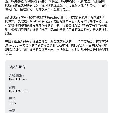
置，距离泰勒/海湾街缆车站仅一个街区，距离F线仅有几步之遥，使旧金山
的所有最佳景点触手可及。徒步探索这座城市，可轻松前往 39 号码头、吉拉
德利广场、隆巴第街、海湾水族馆和恶魔岛之旅。

我们的所有 316 间客房和套房均经过精心设计，可为您带来真正的宾至如归
的体验。享受免费 Wi-Fi 和带有蓝牙功能的媒体中心和充电站的媒体中心，这
样您就可以随时接通电源并保持联系。我们的客房还配备 47 英寸纯平高清电
视、带豪华床单的凯悦豪华睡床™ 以及配备豪华产品的舒缓浴室，是您的理想
居所。

在旧金山渔人码头凯悦酒店开会、聚会或庆祝您的下一个重要场合，这里有超
过 19,000 平方英尺的全新装修会议和活动空间，包括宴会厅和配有天窗和壁
炉的迎宾区。我们独特的会议空间采用模块化且可定制，几乎适合任何类型的
场合。
场地详情
连锁供应商
Hyatt Hotels
品牌
Hyatt Centric
建设
1990
装修