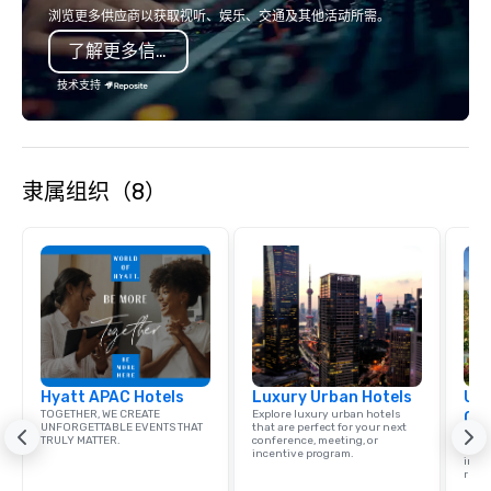
country with a focus on superb hiking,
passion, an internatio
浏览更多供应商以获取视听、娱乐、交通及其他活动所需。
lodging, food and wine. We also have
American hospitality, 
了解更多信息
a Monterey Bay Trek.
promise: your busines
技术支持
隶属组织（8）
Hyatt APAC Hotels
Luxury Urban Hotels
Uni
TOGETHER, WE CREATE
Explore luxury urban hotels
Ca
UNFORGETTABLE EVENTS THAT
that are perfect for your next
Find 
TRULY MATTER.
conference, meeting, or
resor
incentive program.
ince
retre