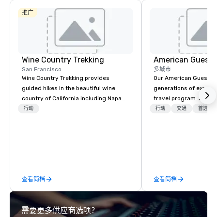
推广
Wine Country Trekking
American Guest
San Francisco
多城市
Wine Country Trekking provides
Our American Guest fa
guided hikes in the beautiful wine
generations of experie
country of California including Napa
travel program. Since 
and Sonoma Valleys. These
mission has been to c
行动
行动
交通
首选工
experiences include walking in the
imagination of your c
vineyards, amongst ancient redwood
with tailored incentive
trees and oak groves with a curated
meetings, and VIP trav
wine country lunch and visits to iconic
throughout the USA a
wineries for superb wine tasting
initial contact, throug
experiences. In addition to our guided
sourcing, contracting,
查看简档
查看简档
day hikes we provide luxury self-
management, we treat 
guided inn-to-in walking vacations
if we were the client. 
from the gateway City of San
network of global supp
需要更多供应商选项？
Francisco to the California wine
bring your vision to lif