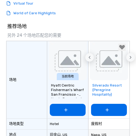
Virtual Tour
World of Care Highlights
推荐场地
另外 24 个场地匹配您的需要
当前场地
场地
Hyatt Centric
Silverado Resort
Removed from
Fisherman's Wharf
(Peregrine
favorites
San Francisco -
Hospitality)
Newly Renovated
场地类型
Hotel
度假村
地点
旧金山
, US
Napa
, US