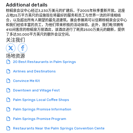
dining experience melded into one,
Additional details
that are sure to add new vitality to
棕榈泉会议中心经过3,230万美元的扩建后，于2005年秋季重新开放。这座
占地25万平方英尺的设施现在将最好的服务和员工与世界一流的环境相结
meeting events, from conferences to
合，以及超出所有人期望的最先进建筑。展会参展商可以信赖棕榈泉会议中心
team building. All-Inclusive Group
和我们经验丰富的员工，为他们带来积极的活动体验。此外，我们毗邻拥有
Dining When meeting planners book a
410间客房的棕榈泉万丽酒店，该酒店进行了耗资2500万美元的翻新，提供
了多达30,000平方英尺的额外会议空间。
corporate group event through Lip
关注我们
Smacking Foodie Tours, the entire
group is assured a top-notch dining
experience with three to four
场地资源
signature dishes at each restaurant.
20 Best Restaurants in Palm Springs
Our affordable tours are priced per
Airlines and Destinations
person with tax and gratuities
included. The only thing not included
Convince Me Kit
are drinks. However, a beverage
Downtown and Village Fest
package upgrade is available, which
provides guests a signature cocktail
Palm Springs Local Coffee Shops
at various stops. Build Your Network
Palm Springs Promise Information
Our exclusive experiences provide the
ultimate networking opportunities. At
Palm Springs Promise Program
a typical sit-down dinner, you’re lucky
Restaurants Near the Palm Springs Convention Cente
to engage the person to the left and