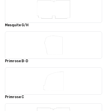
Mesquite G/H
Primrose B-D
Primrose C