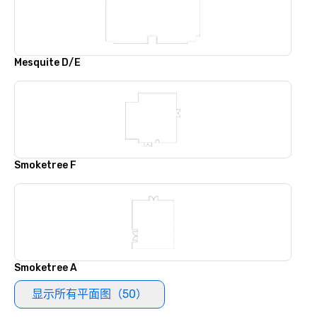
Mesquite D/E
Smoketree F
Smoketree A
显示所有平面图（50）