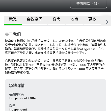
查看图库（13）
概览
会议空间
客房
地点
更多
常
关于我们
探索位于棕榈泉中心的棕榈泉会议中心，即会议绿洲。在我们最先进的设施中
享受参加活动的好处。酒店距市中心村庄的中心地带仅几个街区，这里有许多
购物、娱乐和餐饮场所。享受棕榈泉每周一次的街头集市VillageFest，在住
宅区遗产区欣赏古董，或者在棕榈泉艺术博物馆度过一个下午。

它已将自己定义为举办会议、会议、展览和贸易展的协会和企业的非凡目的
地。我们总共提供 18 个不同大小的分组讨论室，包括 20,000 平方英尺的会
议室。宴会厅（可分为四个部分）。我们还提供多达 112,000 平方英尺的全
铺地毯的展览空间。
场地详情
连锁供应商
Independent / Other
品牌
Independent