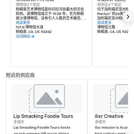
博物馆
5个街区
商务区
5个街区
棕榈泉艺术博物馆是科切拉河谷最大的文化
位于加利福尼亚州棕榈泉的名
机构。该博物馆成立于 1938 年，名为棕榈
Marilyn” 的26英
泉沙漠博物馆，设有引人入胜的艺术展览、
加利福尼亚州棕榈泉的
永久藏品和拥有 433 个座位的安嫩伯格剧
阅读更多
苏厄德·约翰逊设计，描绘
阅读更多
院。博物馆坐落在一座占地 150,000 平方英
101 N 博物馆大道
《七年之痒》中梦露最
博物馆之路
尺的建筑中，建筑意义重大。
棕榈泉, CA, US 92262
座雕像创作于 2011 
棕榈泉, CA, US 92262
的不同地点展出。
访问网站
附近的供应商
Lip Smacking Foodie Tours
ilixr Creative
多城市
多城市
Lip Smacking Foodie Tours hosts
Our mission is to prov
award-winning VIP group dining
kind culinary experien