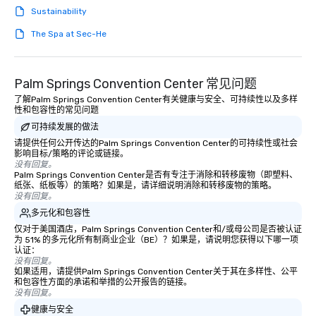
right of you. Because our tours take
Sustainability
place at multiple restaurants, with
The Spa at Sec-He
walking in between, there are
countless opportunities to interact
with different people when you sit
down at each venue and as you
Palm Springs Convention Center 常见问题
traverse along the way. Our
了解Palm Springs Convention Center有关健康与安全、可持续性以及多样
experiences not only provide more
性和包容性的常见问题
ways to network, but a more convivial
可持续发展的做法
way to do so. Large Groups Welcome
请提供任何公开传达的Palm Springs Convention Center的可持续性或社会
Lip Smacking Foodie Tours is ideal for
影响目标/策略的评论或链接。
没有回复。
groups, small or large. Our
Palm Springs Convention Center是否有专注于消除和转移废物（即塑料、
experiences can accommodate
纸张、纸板等）的策略？如果是，请详细说明消除和转移废物的策略。
没有回复。
groups from as few as 1 to as many
as 500 guests, making us an ideal
多元化和包容性
choice for any corporate group event.
仅对于美国酒店，Palm Springs Convention Center和/或母公司是否被认证
为 51% 的多元化所有制商业企业（BE）？如果是，请说明您获得以下哪一项
Stress-Free Booking Process Booking
认证：
a tour is stress-free and allows you to
没有回复。
enjoy the company of your guests
如果适用，请提供Palm Springs Convention Center关于其在多样性、公平
和包容性方面的承诺和举措的公开报告的链接。
more easily. You’ll take comfort
没有回复。
knowing that everything is taken care
健康与安全
of from the moment the tour is