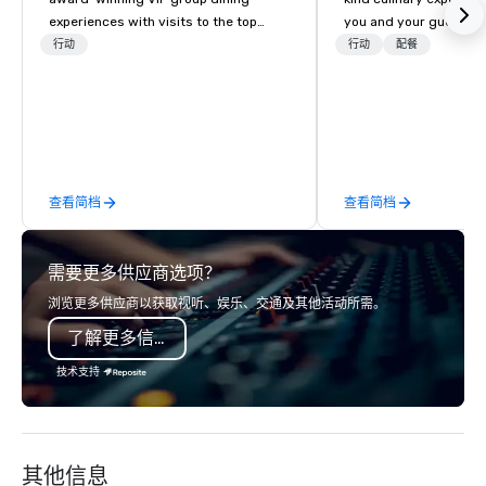
experiences with visits to the top
you and your guests wi
restaurants throughout the United
memories and satiated
行动
行动
配餐
States. Choose either a daytime
detail is meticulously 
activity or evening dine-around where
our commitment to hosp
groups are escorted immediately to
over 40 years of expe
the best tables in the house at the
in some of the world'
most-sought-after restaurants to
acclaimed restaurants,
enjoy a parade of signature dishes
of excellence rarely fo
查看简档
查看简档
and craft cocktails at each venue, all
catering industry.
with complete VIP service. This unique
experience gives guests the
需要更多供应商选项？
opportunity to sit next to different
colleagues at each venue to mix,
浏览更多供应商以获取视听、娱乐、交通及其他活动所需。
mingle, and easily network. Each tour
了解更多信息
is led by a professional guide
specializing in escorting large groups
技术支持
with utmost care, who personalizes
each experience with fun and
engaging information along the way.
Lip Smacking Foodie Tours are both an
其他信息
entertaining activity and unique