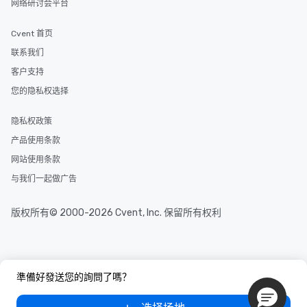
网络研讨会平台
transportation pick-up and drop-off,
as well as an event photographer. And
Cvent 首页
for groups that desire an extra luxe
experience, we can also arrange for
联系我们
an evening helicopter ride over the
客户支持
glittering lights of The Strip. A
您的隐私权选择
Memorable Experience for All Lip
Smacking Foodie Tours offers a way
隐私权政策
to gather and dine that few have
experienced, and all are sure to
产品使用条款
remember. Our one-of-a-kind tours
网站使用条款
are special, from the first stop to the
与我们一起做广告
last. It’s an experience that attendees
will reminisce about long after they
leave. Location, Location, Location
版权所有© 2000-2026 Cvent, Inc. 保留所有权利
One of the best reasons to book is the
convenient and efficient way the
experience is designed. All
restaurants are within an easy
準備好發送您的詢問了嗎？
walking distance of each other. The
short stroll allows your group