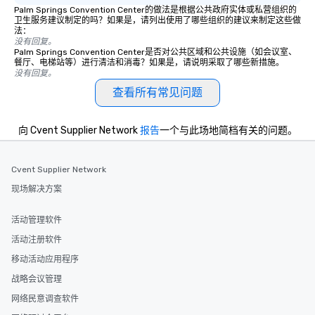
Palm Springs Convention Center的做法是根据公共政府实体或私营组织的
booked to the minute it concludes.
卫生服务建议制定的吗？如果是，请列出使用了哪些组织的建议来制定这些做
Since the menu is already set, you
法：
没有回复。
have nothing to worry about. Just
Palm Springs Convention Center是否对公共区域和公共设施（如会议室、
remember to submit ahead of the tour
餐厅、电梯站等）进行清洁和消毒？如果是，请说明采取了哪些新措施。
没有回复。
date any dietary restrictions and food
allergies for anyone in your group.
查看所有常见问题
Feel Like a VIP at Each Stop With Lip
Smacking Foodie Tours, you and your
向 Cvent Supplier Network
报告
一个与此场地简档有关的问题。
group members never have to worry
about waiting in line to get into a top
restaurant or being shown to a less
Cvent Supplier Network
than desirable table. On our tours,
现场解决方案
everyone is treated like a VIP with
immediate seating upon arrival.
活动管理软件
What’s more, your group may receive
a special warm welcome personally
活动注册软件
from the restaurant chef. Menus can
移动活动应用程序
be printed featuring your logo, too,
战略会议管理
which can be an added bonus for all
those Instagram moments you share.
网络民意调查软件
For added ease, we can even arrange