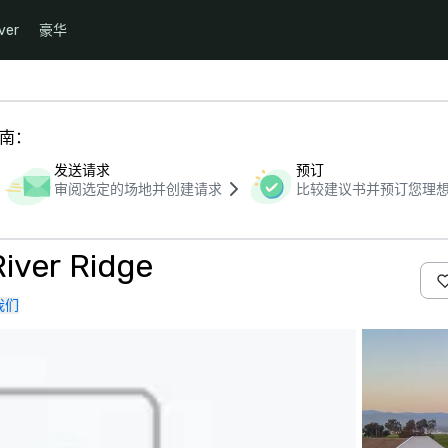
ver
豪华
指南：
发送请求
预订
审阅选定的场地并创建请求
比较建议书并预订您理
River Ridge
我们