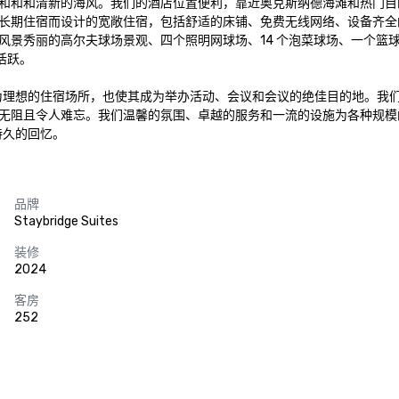
新的海风。我们的酒店位置便利，靠近奥克斯纳德海滩和热门目的地，如The 
长期住宿而设计的宽敞住宿，包括舒适的床铺、免费无线网络、设备齐全
风景秀丽的高尔夫球场景观、四个照明网球场、14 个泡菜球场、一个篮
跃。

tes成为理想的住宿场所，也使其成为举办活动、会议和会议的绝佳目的地。我们提
无阻且令人难忘。我们温馨的氛围、卓越的服务和一流的设施为各种规模
造持久的回忆。
品牌
Staybridge Suites
装修
2024
客房
252