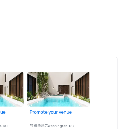
nue
Promote your venue
n
, DC
的 豪华酒店
Washington
, DC