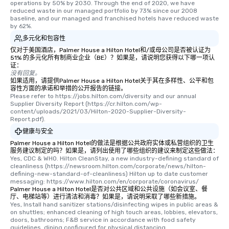
operations by 50% by 2030. Through the end of 2020, we have 
reduced waste in our managed portfolio by 73% since our 2008 
baseline, and our managed and franchised hotels have reduced waste 
by 62%.
多元化和包容性
仅对于美国酒店，Palmer House a Hilton Hotel和/或母公司是否被认证为
51% 的多元化所有制商业企业（BE）？如果是，请说明您获得以下哪一项认
证：
没有回复。
如果适用，请提供Palmer House a Hilton Hotel关于其在多样性、公平和包
容性方面的承诺和举措的公开报告的链接。
Please refer to https://jobs.hilton.com/diversity and our annual 
Supplier Diversity Report (https://cr.hilton.com/wp-
content/uploads/2021/03/Hilton-2020-Supplier-Diversity-
Report.pdf).
健康与安全
Palmer House a Hilton Hotel的做法是根据公共政府实体或私营组织的卫生
服务建议制定的吗？如果是，请列出使用了哪些组织的建议来制定这些做法：
Yes, CDC & WHO. Hilton CleanStay, a new industry-defining standard of 
cleanliness (https://newsroom.hilton.com/corporate/news/hilton-
defining-new-standard-of-cleanliness) Hilton up to date customer 
messaging: https://www.hilton.com/en/corporate/coronavirus/
Palmer House a Hilton Hotel是否对公共区域和公共设施（如会议室、餐
厅、电梯站等）进行清洁和消毒？如果是，请说明采取了哪些新措施。
Yes, Install hand sanitizer stations/disinfecting wipes in public areas & 
on shuttles; enhanced cleaning of high touch areas, lobbies, elevators, 
doors, bathrooms; F&B service in accordance with food safety 
guidelines, dining configured for physical distancing