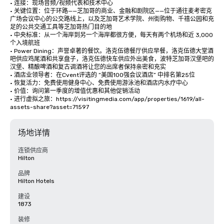
• 连接：现场音频/视频代表和技术中心 

• 关键位置：位于环路——芝加哥的商业、金融和剧院区——位于通往麦考密克
广场会议中心的公交路线上，以及芝加哥艺术学院、州街购物、千禧公园和充
足的公共交通工具等芝加哥热门目的地

• 中央标准：从一个海岸到另一个海岸都很方便，每天有两个机场和近 3,000 
个入境航班 

• Power Dining：声誉卓著的餐饮。洛克伍德餐厅供应早餐，洛克伍德大堂酒
吧供应鸡尾酒和共享盘子，洛克伍德快车供应外出美食，波特芝加哥汉堡吧的
汉堡、精酿啤酒和复古调酒将让您的出席者保持亲密和充实

• 酒店业领导者：在Cvent评选的 “美国100强会议酒店” 中排名第25位 

• 恢复活力：免费使用健身中心、免费使用游泳池和酒店内水疗中心 

• 价值：询问第一季度的增值优惠和其他促销活动

• 进行虚拟之旅：https://visitingmedia.com/app/properties/1619/all-
assets-share?asset=71597
场地详情
连锁供应商
Hilton
品牌
Hilton Hotels
建设
1873
装修