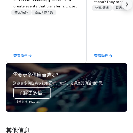
and event technology services to
those? They are unfor
create events that transform. Encore
experiences that crea
物流/装饰
首选工作人
creates memorable event experiences
物流/装饰
首选工作人员
connections. Our integ
that engage and transform
service solutions leve
organizations. As the global leader for
legacy in event manag
event technology and production
as new technologies to
services, Encore’s team of creators,
trust between audienc
innovators and experts deliver real
world’s top brands.
results through strategy and
查看简档
查看简档
creative, advanced technology,
digital, environmental, staging, and
digital solutions for hybrid, virtual and
需要更多供应商选项？
in-person events of any type.
浏览更多供应商以获取视听、娱乐、交通及其他活动所需。
了解更多信息
技术支持
其他信息