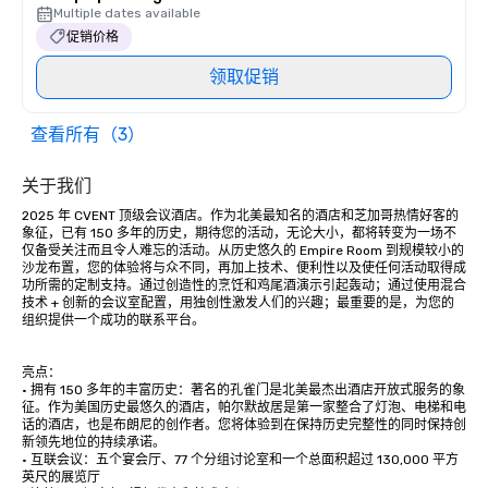
Multiple dates available
促销价格
领取促销
查看所有（3）
关于我们
2025 年 CVENT 顶级会议酒店。作为北美最知名的酒店和芝加哥热情好客的
象征，已有 150 多年的历史，期待您的活动，无论大小，都将转变为一场不
仅备受关注而且令人难忘的活动。从历史悠久的 Empire Room 到规模较小的
沙龙布置，您的体验将与众不同，再加上技术、便利性以及使任何活动取得成
功所需的定制支持。通过创造性的烹饪和鸡尾酒演示引起轰动；通过使用混合
技术 + 创新的会议室配置，用独创性激发人们的兴趣；最重要的是，为您的
组织提供一个成功的联系平台。

亮点： 

• 拥有 150 多年的丰富历史：著名的孔雀门是北美最杰出酒店开放式服务的象
征。作为美国历史最悠久的酒店，帕尔默故居是第一家整合了灯泡、电梯和电
话的酒店，也是布朗尼的创作者。您将体验到在保持历史完整性的同时保持创
新领先地位的持续承诺。 

• 互联会议：五个宴会厅、77 个分组讨论室和一个总面积超过 130,000 平方
英尺的展览厅
