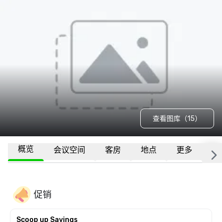
查看图库（15）
概览
会议空间
客房
地点
更多
常
促销
Scoop up Savings