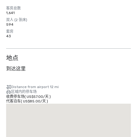
客房总数
1,641
双人 (2 张床)
594
套房
43
地点
到达这里
Distance from airport 12 mi
区域内的停车场
收费停车场
(
US$57.00
/
天
)
代客泊车
(
US$85.00
/
天
)