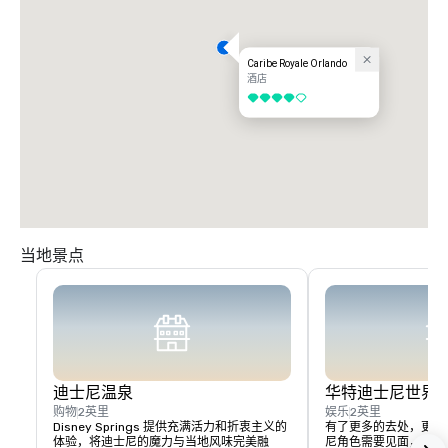
号公路度假村”。右转驶入 S.R. 535（阿波普卡/瓦恩兰路）。前往第三个红
绿灯并右转（世界中心大道/536）。我们在左边；毗邻布埃纳维斯塔套房。

I-95 迈阿密：沿 95 号州际公路向北行驶至佛罗里达收费公路。从 #249 号
Caribe Royale Orlando
出口驶向奥西奥拉公园大道。在红绿灯处左转，然后在奥西奥拉公园大道上向
酒店
西行驶。退出 “经由535号公路的192号公路度假村”。右转驶入 S.R. 
4/5
535（阿波普卡/瓦恩兰路）。前往第三盏灯右转（世界中心大道/536）。我
们在左边；毗邻布埃纳维斯塔套房。

I-95 杰克逊维尔：沿 95 号州际公路向南行驶 I-4 西段。从 #68 号出口驶
出，然后左转驶入 S.R. 535。前往第 3 个红绿灯（世界中心大道）并左转。
我们位于左边；毗邻布埃纳维斯塔套房。
当地景点
迪士尼温泉
华特迪士尼世界®
购物
2英里
娱乐
2英里
Disney Springs 提供充满活力和折衷主义的
有了更多的去处，更多
体验，将迪士尼的魔力与当地风味完美融
尼角色需要见面，现在