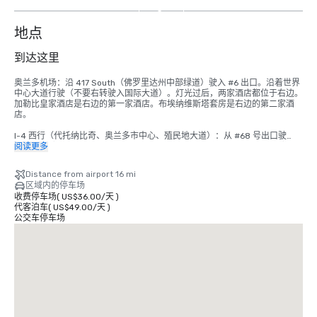
5
个
地点
到达这里
奥兰多机场：沿 417 South（佛罗里达州中部绿道）驶入 #6 出口。沿着世界
中心大道行驶（不要右转驶入国际大道）。灯光过后，两家酒店都位于右边。
加勒比皇家酒店是右边的第一家酒店。布埃纳维斯塔套房是右边的第二家酒
店。 

I-4 西行（代托纳比奇、奥兰多市中心、殖民地大道）：从 #68 号出口驶
出，左转驶入 S.R. 535（阿波普卡/瓦恩兰路）。前往第 3 个灯并左转驶入世
阅读更多
界中心大道。加勒比皇家酒店是左手边的第二家酒店。

Distance from airport 16 mi
I-4 东行（坦帕、克利尔沃特）：从 #67 号出口驶出。沿着右侧国际大道的路
区域内的停车场
标行驶。通过两个红绿灯。我们是继第二个红绿灯（535 号和世界中心大
收费停车场
(
US$36.00
/
天
)
道）之后左边的第二家酒店。

代客泊车
(
US$49.00
/
天
)
公交车停车场
I-75（坦帕）：沿 I-75 到 I-4 东段。从 #67 号出口出来。沿着右侧国际大道
的标志行驶。通过两个红绿灯。我们是继第二个红绿灯（535 号和世界中心
大道）之后左边的第二家酒店。

佛罗里达收费公路南行：从 #259 出口驶出 I-4 西段。走 #68 然后在灯光处
左转。前往第 3 个红绿灯（世界中心大道/536）并左转。我们在左边；毗邻
布埃纳维斯塔套房。

佛罗里达收费公路北行：从 #249 号出口驶向奥西奥拉公园大道。在红绿灯
处左转，然后在奥西奥拉公园大道上向西行驶。退出 “经由535号公路的192