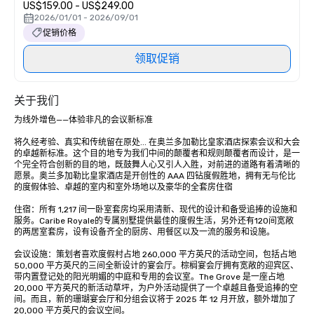
US$159.00 - US$249.00
2026/01/01 - 2026/09/01
促销价格
领取促销
关于我们
为线外增色——体验非凡的会议新标准

将久经考验、真实和传统留在原处... 在奥兰多加勒比皇家酒店探索会议和大会
的卓越新标准。这个目的地专为我们中间的颠覆者和规则颠覆者而设计，是一
个完全符合创新的目的地，既鼓舞人心又引人入胜，对前进的道路有着清晰的
愿景。奥兰多加勒比皇家酒店是开创性的 AAA 四钻度假胜地，拥有无与伦比
的度假体验、卓越的室内和室外场地以及豪华的全套房住宿

住宿：所有 1,217 间一卧室套房均采用清新、现代的设计和备受追捧的设施和
服务。Caribe Royale的专属别墅提供最佳的度假生活，另外还有120间宽敞
的两居室套房，设有设备齐全的厨房、用餐区以及一流的服务和设施。

会议设施：策划者喜欢度假村占地 260,000 平方英尺的活动空间，包括占地 
50,000 平方英尺的三间全新设计的宴会厅。棕榈宴会厅拥有宽敞的迎宾区、
带内置登记处的阳光明媚的中庭和专用的会议室。The Grove 是一座占地 
20,000 平方英尺的新活动草坪，为户外活动提供了一个卓越且备受追捧的空
间。而且，新的珊瑚宴会厅和分组会议将于 2025 年 12 月开放，额外增加了 
20,000 平方英尺的会议空间。 
