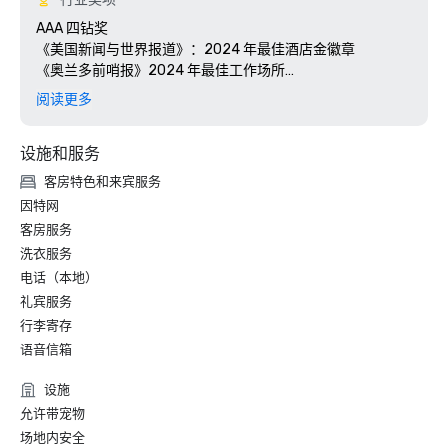
AAA 四钻奖

《美国新闻与世界报道》：2024 年最佳酒店金徽章

《奥兰多前哨报》2024 年最佳工作场所

佛罗里达绿色住宿：三棕榈树称号

阅读更多
Stella Awards：2024 年最佳东南酒店活动空间

设施和服务
客房特色和来宾服务
因特网
客房服务
洗衣服务
电话（本地）
礼宾服务
行李寄存
语音信箱
设施
允许带宠物
场地内安全