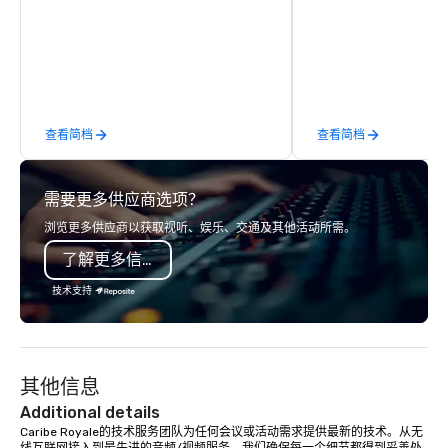
companies already know what makes
Atlanta, Miami, and L
them easy to love; we help teams
coverage available na
design moments that truly stick
specialize in conferen
backed by our trademarked
conventions, trade sh
neuroscience tool, Nistinct.
corporate events, deli
photography, videogra
查看简档
查看简档
lounges, photo booths
and our signature Pho
activation. Planners c
需要更多供应商选项？
fast, reliable turnarou
same-day gallery deli
浏览更多供应商以获取视听、娱乐、交通及其他活动所需。
agenda demands it), 
了解更多信息
site professionalism, a
to extend the life of y
技术支持
marketing, social, and
channels. From multi-
to executive headshot
team scales to your ev
其他信息
of contact, consistent 
market.
Additional details
Caribe Royale的技术服务团队为任何会议或活动需求提供最新的技术。从无