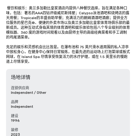
 餐饮和娱乐：奥兰多加勒比皇家酒店内提供八种餐饮选择，旨在满足各种口
味，包括：著名的AAA四钻评级威尼斯排屋；Calypso泳池酒吧和烧烤店的露
天用餐；Tropicale的丰盛自助早餐；充满活力的朗姆酒酒吧酒廊；提供全方
位服务的星巴克®、便捷的外卖市场以及奥兰多加勒比皇家体育场俱乐部的最
新成员。这种互动式身临其境的体育酒吧和娱乐体验包括八个专业级别的体育
模拟器、360 度的游戏时间观看以及由厨师主导的高级经典菜肴和手工调制
的鸡尾酒菜单。 

充足的娱乐和灵感机会比比皆是。在瀑布池和 75 英尺滑水道周围的私人凉亭
中放松身心，在健身中心保持日常锻炼，在最先进的运动场上打泡菜球或板式
网球，在 Island Spa 尽情享受恢复活力的水疗护理，或在 1.5 英里长的慢跑
道上尽情享受。
场地详情
连锁供应商
Independent / Other
品牌
Independent
建设
1996
装修
2023