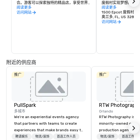
合。游客可以探索独特的精品店，享受世界
度假村实现梦想的最佳
一流的餐饮选择，从美食到休闲舒适的食
阅读更多
的度假体验，这里有四
阅读更多
物，应有尽有。Disney Springs 全年提供现
园，每个主题公园都有
1500 Epcot 度假村大
访问网站
场娱乐表演、引人入胜的艺术展览和特别活
探索无边界的娱乐和家庭
奥兰多, FL, US 32830
动，营造出活泼的氛围，是休闲一天外出和
访问网站
热闹的晚间冒险的完美之选。无论您是想购
体验迪士尼四个迷人的
物、用餐还是娱乐，迪士尼温泉都有特别的
两个令人耳目一新的水
东西可以提供。
趣。这里有一些东西可
体中每个人的想象力，
附近的供应商
推广
推广
PullSpark
RTW Photograph
多城市
Orlando
We’re an experiential events agency
RTW Photography is a c
that partners with teams to create
minority-owned corpor
experiences that make brands easy to
production agency he
love and hard to forget. Most
Orlando, with teams s
聘请娱乐
物流/装饰
首选工作人员
物流/装饰
首选工作人