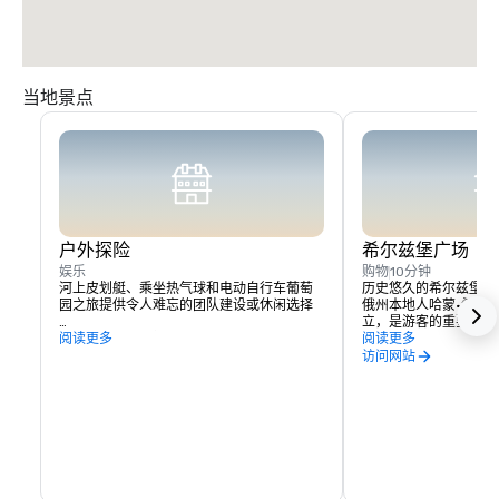
当地景点
户外探险
希尔兹堡广场
娱乐
购物
10分钟
河上皮划艇、乘坐热气球和电动自行车葡萄
历史悠久的希尔兹堡广
园之旅提供令人难忘的团队建设或休闲选择

俄州本地人哈蒙·希尔德于
立，是游客的重要接触
附近的索诺玛湖提供远足和划船的机会。
阅读更多
酒体验、住宿和活动都
阅读更多
实际上，你可以花几天
访问网站
所提供的一切，而无需