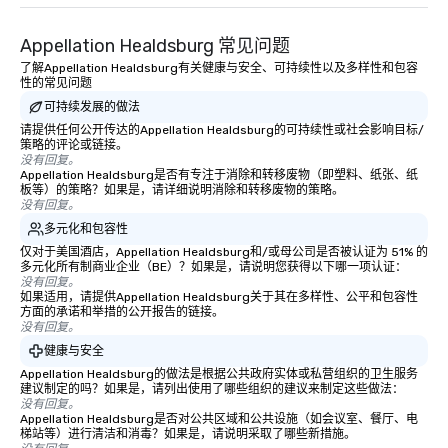
remember. Our one-of-
are special, from the fi
Appellation Healdsburg 常见问题
last. It’s an experienc
will reminisce about lo
了解Appellation Healdsburg有关健康与安全、可持续性以及多样性和包容
性的常见问题
leave. Location, Location, Location
可持续发展的做法
One of the best reason
convenient and efficie
请提供任何公开传达的Appellation Healdsburg的可持续性或社会影响目标/
策略的评论或链接。
experience is designed
没有回复。
restaurants are within
Appellation Healdsburg是否有专注于消除和转移废物（即塑料、纸张、纸
板等）的策略？如果是，请详细说明消除和转移废物的策略。
walking distance of ea
没有回复。
short stroll allows you
多元化和包容性
members a chance to 
仅对于美国酒店，Appellation Healdsburg和/或母公司是否被认证为 51% 的
networking opportunit
多元化所有制商业企业（BE）？如果是，请说明您获得以下哪一项认证：
heading to the next pl
没有回复。
如果适用，请提供Appellation Healdsburg关于其在多样性、公平和包容性
itinerary. You Get a Dinner and a Show
方面的承诺和举措的公开报告的链接。
Our tours offer an exqu
没有回复。
entertainment. All tour
健康与安全
knowledgeable, profes
Appellation Healdsburg的做法是根据公共政府实体或私营组织的卫生服务
who leads the group on
建议制定的吗？如果是，请列出使用了哪些组织的建议来制定这些做法：
offering engaging tidb
没有回复。
Appellation Healdsburg是否对公共区域和公共设施（如会议室、餐厅、电
fascinating stories. S
梯站等）进行清洁和消毒？如果是，请说明采取了哪些新措施。
interactive experience