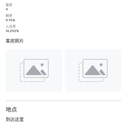
套房
9
税率
9.75%
入住率
16.292%
客房照片
查
看
另
外
9
个
地点
到达这里