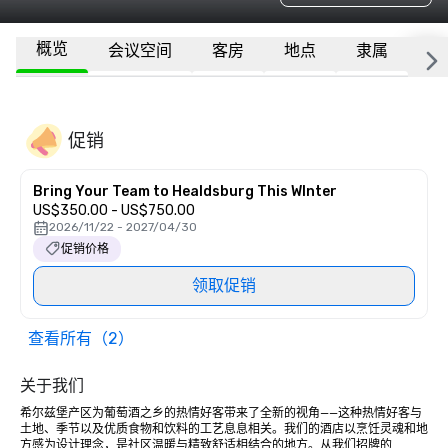
概览
会议空间
客房
地点
隶属
更
促销
Bring Your Team to Healdsburg This WInter
US$350.00 - US$750.00
2026/11/22 - 2027/04/30
促销价格
领取促销
查看所有（2）
关于我们
希尔兹堡产区为葡萄酒之乡的热情好客带来了全新的视角——这种热情好客与
土地、季节以及优质食物和饮料的工艺息息相关。我们的酒店以烹饪灵魂和地
方感为设计理念，是社区温暖与精致舒适相结合的地方。从我们招牌的 