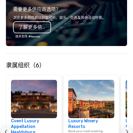
relationships, and operational
experience gives gues
需要更多供应商选项？
precision. We operate across the U.S.
opportunity to sit next 
in key destinations such as Hawaii,
colleagues at each ven
浏览更多供应商以获取视听、娱乐、交通及其他活动所需。
Los Angeles, San Francisco, San
mingle, and easily net
了解更多信息
Diego, Orange County, Las Vegas, New
is led by a professiona
York, Chicago and Miami. Our global
specializing in escort
技术支持
offices enable us to efficiently serve
with utmost care, who
both U.S. and international clients
each experience with 
across multiple time zones. Let’s craft
engaging information 
something extraordinary together—
Lip Smacking Foodie T
隶属组织（6）
contact us today!
entertaining activity 
dining experience meld
that are sure to add ne
meeting events, from 
team building. All-Inclusive Group
Dining When meeting p
corporate group event
Smacking Foodie Tours,
group is assured a top
Cvent Luxury
Luxury Winery
Uni
experience with three 
Appellation
Resorts
Ca
signature dishes at ea
Book your next meeting,
Find 
Healdsburg