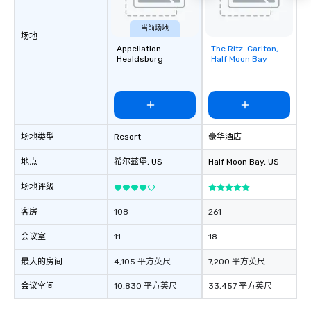
restaurant or being sh
than desirable table. O
当前场地
场地
everyone is treated lik
Appellation
The Ritz-Carlton,
Removed from
immediate seating upon
Healdsburg
Half Moon Bay
favorites
What’s more, your gro
a special warm welcom
from the restaurant c
be printed featuring yo
which can be an added 
场地类型
Resort
豪华酒店
those Instagram mome
For added ease, we ca
地点
希尔兹堡
, US
Half Moon Bay
, US
transportation pick-up
as well as an event ph
场地评级
for groups that desire 
experience, we can als
客房
108
261
an evening helicopter 
会议室
11
18
glittering lights of The S
Memorable Experience f
最大的房间
4,105 平方英尺
7,200 平方英尺
Smacking Foodie Tours
to gather and dine tha
会议空间
10,830 平方英尺
33,457 平方英尺
experienced, and all ar