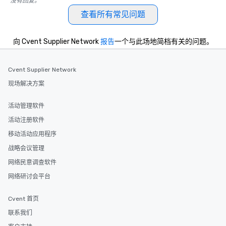
没有回复。
along the way exclusive
查看所有常见问题
ensuring there is neve
Different Types of Cuis
experiences offer the a
向 Cvent Supplier Network
报告
一个与此场地简档有关的问题。
several renowned rest
convenient outing, inc
Cvent Supplier Network
and your guests might
discovered otherwise 
现场解决方案
at a typical corporate 
a way to try some of t
活动管理软件
in the city and dive in
活动注册软件
cuisines and dishes. Al
移动活动应用程序
selected dishes are cu
high standards to ensu
战略会议管理
delight any palate. Tours Available
网络民意调查软件
from Day to Night With
网络研讨会平台
group experience, bookin
key. Whether you desir
Cvent 首页
business hours or earl
after work, we can coo
联系我们
you to provide options 