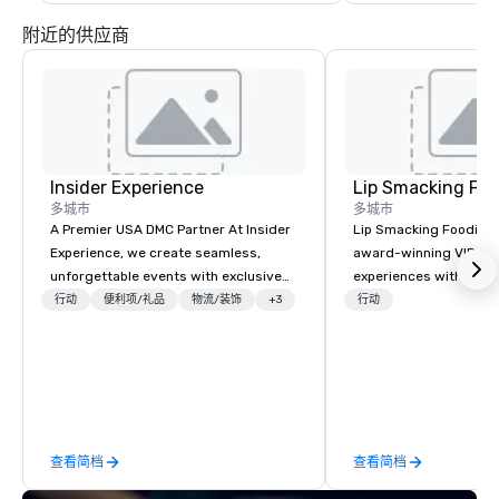
附近的供应商
Insider Experience
Lip Smacking Foo
多城市
多城市
A Premier USA DMC Partner At Insider
Lip Smacking Foodie T
Experience, we create seamless,
award-winning VIP gro
unforgettable events with exclusive
experiences with visits
access to premium venues, world-
restaurants throughou
行动
便利项/礼品
物流/装饰
+3
行动
class entertainment, and VIP sporting
States. Choose either
experiences. With over 20 years of
activity or evening d
expertise, we handle every detail
groups are escorted i
behind the scenes, ensuring a
the best tables in the 
flawless, five-star experience.
most-sought-after res
Planners value our quick response
enjoy a parade of sign
查看简档
查看简档
times, all-inclusive budget
and craft cocktails at 
turnarounds, strong industry
with complete VIP serv