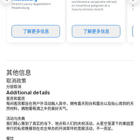
Our affordable tours a
conference, corporate retreat,
resor
Cvent Luxury Appellation
or incentive program at a
ince
person with tax and gr
Healdsburg
luxury winery resort.
retre
included. The only thi
are drinks. However, 
package upgrade is ava
了解更多信息
了解更多信息
provides guests a sign
at various stops. Build Your Network
Our exclusive experien
ultimate networking op
a typical sit-down dinn
to engage the person t
其他信息
right of you. Because 
place at multiple resta
取消政策
walking in between, th
分层取消
Additional details
countless opportunitie
客房和套房

with different people 
每间客房都旨在将户外活动融入其中，拥有露天阳台和露台以及贴心周到的天
down at each venue a
然材料，拥抱葡萄酒之乡的美好天气。

traverse along the way
活动与庆典

experiences not only 
我们精心策划了真实的当下、地点和人们的庆祝活动，从星空笼罩下的果园里
ways to network, but a
举行的私密晚餐到在农庄举办的开阔草坪的宽敞活动，不一而足。

way to do so. Large Groups Welcome
餐饮

Lip Smacking Foodie To