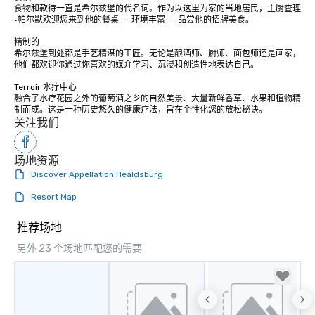
食物和款待一直是希尔兹堡的代名词。作为以这里为家的当地居民，主厨查理
groups, small or large.
·帕尔默欢迎您来到他的餐桌——环境丰富——品尝他的招牌美食。

experiences can acc
groups from as few as
精制的

希尔兹堡到处都是手艺精湛的工匠。无论是酿酒师、厨师、面包师还是画家，
as 500 guests, making
他们都欢迎你通过你喜欢的媒介学习、沉浸和创造性地表达自己。

choice for any corpora
Stress-Free Booking 
Terroir 水疗中心

融合了水疗花园之外的葡萄酒之乡的自然美景、大量新鲜香草、水果和植物精
a tour is stress-free a
制而成。这是一种历史悠久的健康疗法，旨在个性化您的放松秘诀。
enjoy the company of 
关注我们
more easily. You’ll tak
knowing that everythin
场地资源
of from the moment the
Discover Appellation Healdsburg
booked to the minute i
Since the menu is alre
Resort Map
have nothing to worry 
remember to submit ah
推荐场地
date any dietary restr
另外 23 个场地匹配您的需要
allergies for anyone in
Feel Like a VIP at Each
Smacking Foodie Tours
group members never 
about waiting in line to