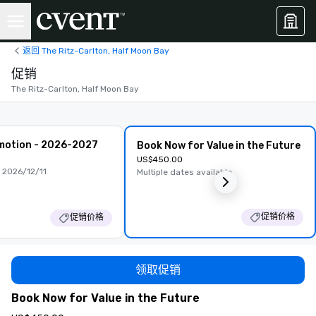
返回 The Ritz-Carlton, Half Moon Bay
促销
The Ritz-Carlton, Half Moon Bay
motion - 2026-2027
Book Now for Value in the Future
US$450.00
 2026/12/11
Multiple dates available
促销价格
促销价格
领取促销
Book Now for Value in the Future