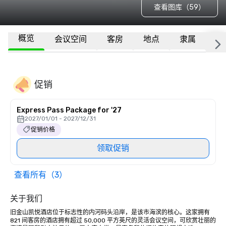
查看图库（59）
概览
会议空间
客房
地点
隶属
更
促销
Express Pass Package for '27
2027/01/01 - 2027/12/31
促销价格
领取促销
查看所有（3）
关于我们
旧金山凯悦酒店位于标志性的内河码头沿岸，是该市海滨的核心。这家拥有 
821 间客房的酒店拥有超过 50,000 平方英尺的灵活会议空间，可欣赏壮丽的