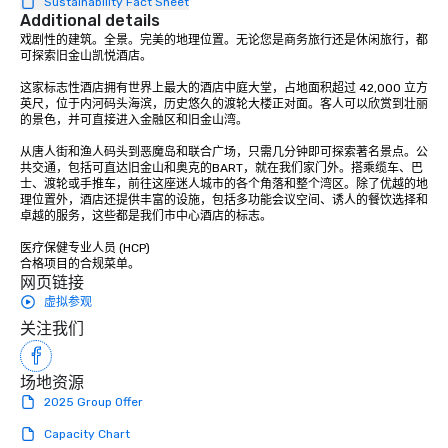
Sustainability Fact Sheet
Additional details
戏剧性的建筑。全景。完美的地理位置。无论您是商务旅行还是休闲旅行，都
可探索旧金山凯悦酒店。 

这家标志性酒店拥有世界上最大的酒店中庭大堂，占地面积超过 42,000 立方
英尺，位于内河码头海滨，历史悠久的渡轮大楼正对面。客人可以欣赏到壮丽
的景色，并可直接进入金融区和旧金山湾。 

从唐人街和渔人码头到恶魔岛和联合广场，只需几分钟即可探索著名景点。公
共交通，包括可直达旧金山和奥克的BART，就在我们家门外。搭乘缆车、巴
士、渡轮或手推车，前往这座迷人城市的各个角落和整个湾区。除了优越的地
理位置外，酒店还提供丰富的设施，包括多功能会议空间、诱人的餐饮选择和
卓越的服务，这些都是我们市中心酒店的标志。 

医疗保健专业人员 (HCP) 

合格项目的合规菜单。
网页链接
虚拟参观
关注我们
场地资源
2025 Group Offer
Capacity Chart