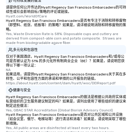
可持续发展的做法
请提供任何公开传达的Hyatt Regency San Francisco Embarcadero的可持
续性或社会影响目标/策略的评论或链接。
Hyatt.com/WorldOfCare
Hyatt Regency San Francisco Embarcadero是否有专注于消除和转移废物
（即塑料、纸张、纸板等）的策略？如果是，请详细说明消除和转移废物的策
略。
Yes, Waste Diversion Rate is 58%. Disposable cups and cutlery are 
derived from compost-able corn and potato composite.  Straws are 
made from biodegradable agave fiber.
多元化和包容性
仅对于美国酒店，Hyatt Regency San Francisco Embarcadero和/或母公
司是否被认证为 51% 的多元化所有制商业企业（BE）？如果是，请说明您获
得以下哪一项认证：
NA
如果适用，请提供Hyatt Regency San Francisco Embarcadero关于其在多
样性、公平和包容性方面的承诺和举措的公开报告的链接。
https://about.hyatt.com/content/dam/hyatt/woc/DEIReport.pdf
健康与安全
Hyatt Regency San Francisco Embarcadero的做法是根据公共政府实体或
私营组织的卫生服务建议制定的吗？如果是，请列出使用了哪些组织的建议来
制定这些做法：
Yes, GBAC STAR Accreditation (Global Biorisk Advisory Council)
Hyatt Regency San Francisco Embarcadero是否对公共区域和公共设施
（如会议室、餐厅、电梯站等）进行清洁和消毒？如果是，请说明采取了哪些
新措施。
Yes, All public areas are disinfected at least every two hours. 