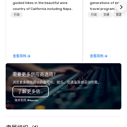
guided hikes in the beautiful wine
generations of experie
country of California including Napa
travel program. Since 
and Sonoma Valleys. These
mission has been to c
行动
行动
交通
首选工
experiences include walking in the
imagination of your c
vineyards, amongst ancient redwood
with tailored incentive
trees and oak groves with a curated
meetings, and VIP trav
wine country lunch and visits to iconic
throughout the USA a
wineries for superb wine tasting
initial contact, throug
experiences. In addition to our guided
sourcing, contracting,
查看简档
查看简档
day hikes we provide luxury self-
management, we treat 
guided inn-to-in walking vacations
if we were the client. 
from the gateway City of San
network of global supp
需要更多供应商选项？
Francisco to the California wine
bring your vision to lif
country with a focus on superb hiking,
passion, an internatio
浏览更多供应商以获取视听、娱乐、交通及其他活动所需。
lodging, food and wine. We also have
American hospitality, 
了解更多信息
a Monterey Bay Trek.
promise: your busines
技术支持