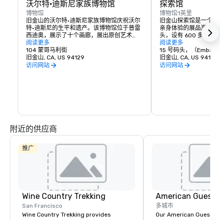
沃尔特·迪斯尼家族博物馆
探索馆
博物馆
博物馆
1英里
旧金山的沃尔特·迪斯尼家族博物馆庆祝沃尔
旧金山探索馆是一个互
特·迪斯尼的生平和遗产。该博物馆位于普雷
亲身体验的展品激发好奇
西迪奥，展示了十个画廊，展出原创艺术
头，设有 600 多件
品、早期动画素描和互动展品。亮点包括迪
阅读更多
索科学、艺术和人类感
阅读更多
士尼乐园模型的复制品和标志性的多飞机相
104 蒙哥马利街
到尝试声音和光线，博
15 号码头，（Embarcad
机。这里有轮流展览和动手工作坊，是迪士
旧金山, CA, US 94129
的人进行有趣的学习和
旧金山, CA, US 94111
尼粉丝必去的地方，让人们更深入地了解迪
创造力交汇的地方，是
访问网站
访问网站
士尼魔法背后的创造力。
地。
附近的供应商
推广
Wine Country Trekking
American Guest
San Francisco
多城市
Wine Country Trekking provides
Our American Guest fa