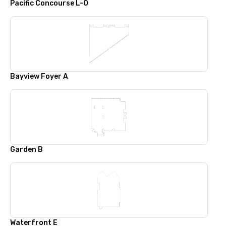
Pacific Concourse L-O
Bayview Foyer A
Garden B
Waterfront E