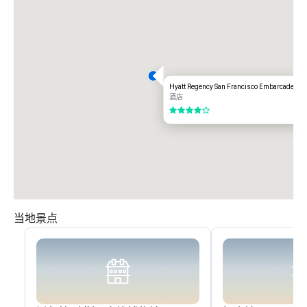
Hyatt Regency San Francisco Embarcadero
酒店
4/5
当地景点