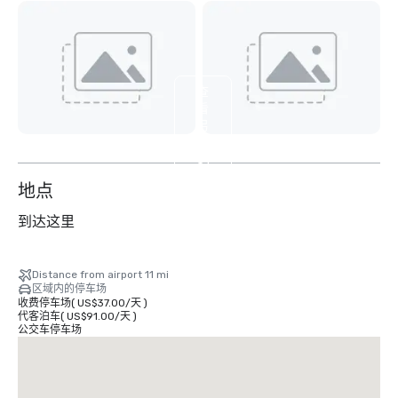
查
看
另
外
31
个
地点
到达这里
Distance from airport 11 mi
区域内的停车场
收费停车场
(
US$37.00
/
天
)
代客泊车
(
US$91.00
/
天
)
公交车停车场