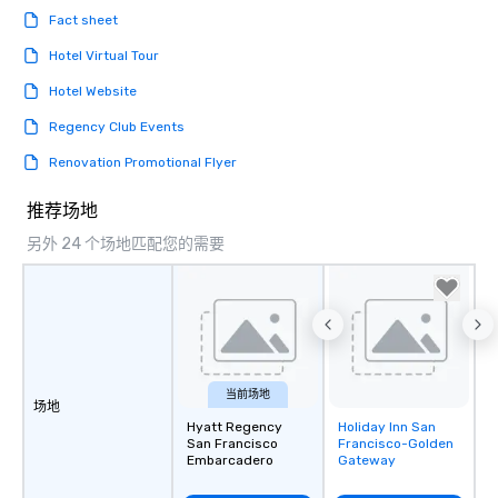
Fact sheet
Hotel Virtual Tour
Hotel Website
Regency Club Events
Renovation Promotional Flyer
推荐场地
另外 24 个场地匹配您的需要
当前场地
场地
Hyatt Regency
Holiday Inn San
Removed from
San Francisco
Francisco-Golden
favorites
Embarcadero
Gateway