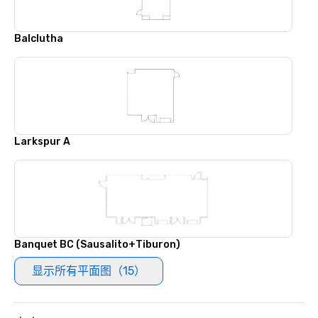
Balclutha
Larkspur A
Banquet BC (Sausalito+Tiburon)
显示所有平面图（15）