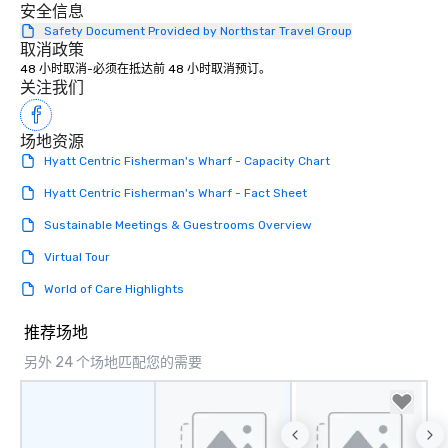
安全信息
Safety Document Provided by Northstar Travel Group
取消政策
48 小时取消-必须在抵达前 48 小时取消预订。
关注我们
场地资源
Hyatt Centric Fisherman's Wharf - Capacity Chart
Hyatt Centric Fisherman's Wharf - Fact Sheet
Sustainable Meetings & Guestrooms Overview
Virtual Tour
World of Care Highlights
推荐场地
另外 24 个场地匹配您的需要