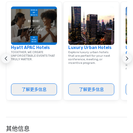
ethical business pract
responsible tourism. With experience
across destinations lik
Miami, Los Angeles, Sa
Las Vegas, Chicago, Na
New Orleans, we combin
local expertise, and t
Hyatt APAC Hotels
Luxury Urban Hotels
Uni
ground support to brin
TOGETHER, WE CREATE
Explore luxury urban hotels
Ca
life.
UNFORGETTABLE EVENTS THAT
that are perfect for your next
Find 
TRULY MATTER.
conference, meeting, or
resor
incentive program.
ince
retre
了解更多信息
了解更多信息
其他信息