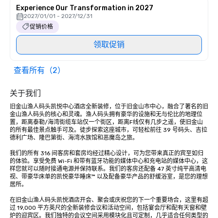
Experience Our Transformation in 2027
2027/01/01 - 2027/12/31
促销价格
领取促销
查看所有（2）
关于我们
旧金山渔人码头凯悦中心酒店全新装修，位于旧金山市中心，融合了著名的旧
金山渔人码头的核心和灵魂。渔人码头拥有豪华的设施和无与伦比的地理位
置，距离泰勒/海湾街缆车站仅一个街区，距离F线仅有几步之遥，使旧金山
的所有最佳景点触手可及。徒步探索这座城市，可轻松前往 39 号码头、吉拉
德利广场、隆巴第街、海湾水族馆和恶魔岛之旅。

我们的所有 316 间客房和套房均经过精心设计，可为您带来真正的宾至如归
的体验。享受免费 Wi-Fi 和带有蓝牙功能的媒体中心和充电站的媒体中心，这
样您就可以随时接通电源并保持联系。我们的客房还配备 47 英寸纯平高清电
视、带豪华床单的凯悦豪华睡床™ 以及配备豪华产品的舒缓浴室，是您的理想
居所。

在旧金山渔人码头凯悦酒店开会、聚会或庆祝您的下一个重要场合，这里有超
过 19,000 平方英尺的全新装修会议和活动空间，包括宴会厅和配有天窗和壁
炉的迎宾区。我们独特的会议空间采用模块化且可定制，几乎适合任何类型的