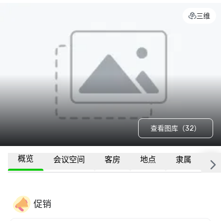
三维
查看图库（32）
概览
会议空间
客房
地点
隶属
更
促销