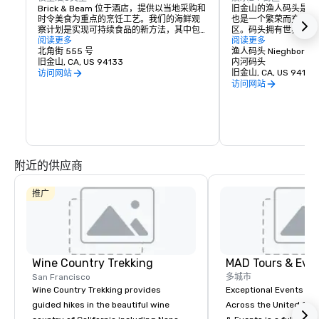
Brick & Beam 位于酒店，提供以当地采购和
旧金山的渔人码头是世
时令美食为重点的烹饪工艺。我们的海鲜观
也是一个繁荣而充满活
察计划是实现可持续食品的新方法，其中包
区。码头拥有世界一流
括精心采购和精心挑选的当地食品的负责任
阅读更多
和无尽的娱乐机会，真
阅读更多
菜单。从注重健康的有机食品到舒适的食
北角街 555 号
的地方。
渔人码头 Nieghborho
物，Brick & Beam 一定能满足任何美食家的
旧金山, CA, US 94133
内河码头
渴望。Brick & Beam 餐厅供应午餐和晚餐，
旧金山, CA, US 94133
访问网站
是在城市开始新的夜晚的完美方式。
访问网站
附近的供应商
推广
Wine Country Trekking
MAD Tours & Eve
San Francisco
多城市
Wine Country Trekking provides
Exceptional Events & 
guided hikes in the beautiful wine
Across the United States! MAD 