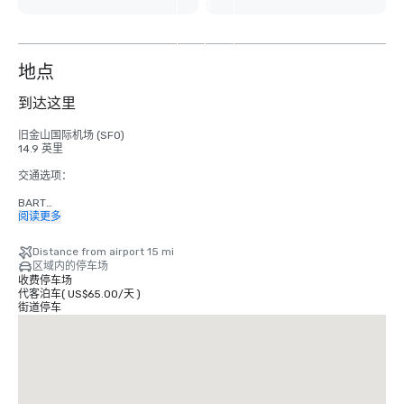
另
外
4
个
地点
到达这里
旧金山国际机场 (SFO)

14.9 英里

交通选项：

BART

成人

阅读更多
2.75 美元

Distance from airport 15 mi
有轨电车

区域内的停车场
时间：周一至周五-凌晨 4 点至午夜，周六-早上 6 点至午夜，周日-上午 8 点
收费停车场
至午夜。

代客泊车
(
US$65.00
/
天
)
免费

街道停车
出租车

单向

$55.00 美元

UBER/LYFT

单向
