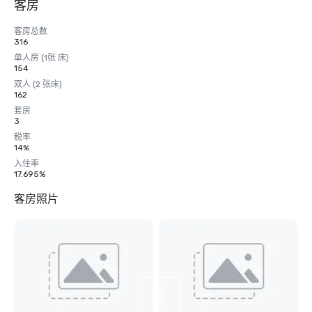
客房
客房总数
316
单人房 (1张 床)
154
双人 (2 张床)
162
套房
3
税率
14%
入住率
17.695%
客房照片
查
看