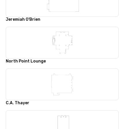
Jeremiah O'Brien
North Point Lounge
C.A. Thayer