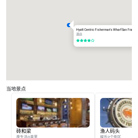
$60.00 美元

奥克兰国际机场 (OAK)

20 英里

交通选项：

Hyatt Centric Fisherman's Wharf San Franci
直接骑行

酒店
85.00 美元

4/5
出租车

70.00 美元。
当地景点
砖和梁
渔人码头
夜生活
0英里
娱乐
2个街区