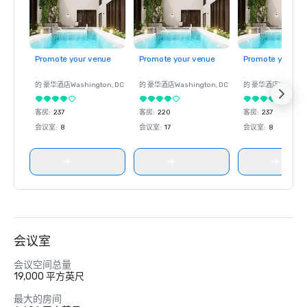
Promote your venue
Promote your venue
Promote your ve
的 豪华酒店
Washington
, DC
的 豪华酒店
Washington
, DC
的 豪华酒店
Washin
客房
:
237
客房
:
220
客房
:
237
会议室
:
8
会议室
:
17
会议室
:
8
会议室
会议空间总量
19,000 平方英尺
最大的房间