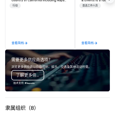
country of California including Napa
& Events is a full-serv
and Sonoma Valleys. These
Management Company s
行动
首选工作人员
experiences include walking in the
corporate events, incen
vineyards, amongst ancient redwood
executive retreats, co
trees and oak groves with a curated
product launches, tea
wine country lunch and visits to iconic
programs, and luxury 
wineries for superb wine tasting
across the U.S. We provide end-to-
experiences. In addition to our guided
end support, includin
查看简档
查看简档
day hikes we provide luxury self-
sourcing, accommodat
guided inn-to-in walking vacations
transportation, VIP ser
from the gateway City of San
programs, entertainm
需要更多供应商选项？
Francisco to the California wine
events, exclusive expe
country with a focus on superb hiking,
on-site coordination. 
浏览更多供应商以获取视听、娱乐、交通及其他活动所需。
lodging, food and wine. We also have
executive gatherings t
了解更多信息
a Monterey Bay Trek.
events, we create sea
memorable experiences
技术支持
each client’s goals. Our multilingual
team supports clients 
Spanish, and English, 
language support avai
隶属组织（8）
needed. As a Travelife
we are committed to su