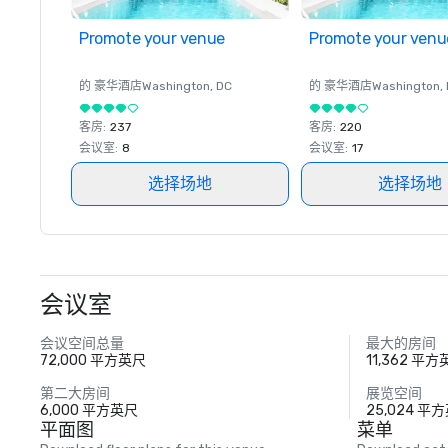
Promote your venue
Promote your venu
的 豪华酒店
Washington
, DC
的 豪华酒店
Washington
,
客房
:
237
客房
:
220
会议室
:
8
会议室
:
17
选择场地
选择场地
会议室
会议空间总量
最大的房间
72,000 平方英尺
11,362 平
第二大房间
展览空间
6,000 平方英尺
25,024 平
平面图
菜单