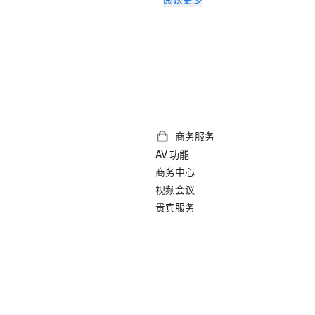
2023 年 7x7：2023 年旧金山的 
志性的鸡尾酒，#1 1934 汤加厅的僵
2023 年旅行 + 休闲 500 家最佳酒
2022年今日会议最佳大奖

2022年旅行+休闲：旧金山5家最佳
2022 年手册：最佳奢侈品

2022年福布斯：最佳酒店

2022年当地度假：旧金山最佳豪华
2022年美国历史酒店最佳历史酒店
间客房）提名入围者

商务服务
2022年美国历史酒店最佳城市中
AV 功能
名入围者

商务中心
2021 年《旧金山周刊》读者投票得
视频会议
贵宾服务