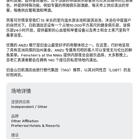
便利设施。提供客房服务。位于顶层的帝国俱乐部客房可欣赏到城市的壮丽景
色，并提供特殊功能，例如专属的帝国俱乐部酒廊，每天早上供应清淡的早
餐，每晚供应葡萄酒和啤酒。

宾客可尽情享受我们 15 米长的室内温水游泳池和漩涡浴池，沐浴在中庭窗户
的自然光下。日航酒店还设有一个占地10,000平方英尺的健身俱乐部，该俱
乐部24小时开放，提供最新的心血管和举重设备以及男士和女士蒸汽室和干
桑拿浴室。 

优雅的 ANZU 餐厅是旧金山最受好评的用餐体验之一。在这里，巧妙地呈现
了具有亚洲风情的加州美食。ANZU 专属寿司吧的客人可以享受无与伦比的鲜
鱼菜单。Feinstein's at the Nikko 提供内部夜总会娱乐选择，大多数晚上，
百老汇表演者都会在拥有 140 个座位的私密场地内演出。

旧金山日航酒店由旅行替代集团（TAG）推荐，以其对同性恋（LGBT）的友
好而闻名。
场地详情
连锁供应商
Independent / Other
品牌
Other Affiliation
Preferred Hotels & Resorts
建设