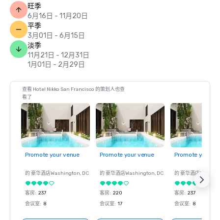
旺季
6月16日 - 11月20日
平季
3月01日 - 6月15日
淡季
11月21日 - 12月31日
1月01日 - 2月29日
查看 Hotel Nikko San Francisco 的策划人也查
看了
Promote your venue
Promote your venue
Promote your ve
的 豪华酒店
Washington
, DC
的 豪华酒店
Washington
, DC
的 豪华酒店
Washin
客房
:
237
客房
:
220
客房
:
237
会议室
:
8
会议室
:
17
会议室
:
8