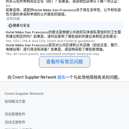
的多元化所有制商业企业（BE）？如果是，请说明您获得以下哪一项认证：
NA
transportation pick-up
如果适用，请提供Hotel Nikko San Francisco关于其在多样性、公平和包容
as well as an event ph
性方面的承诺和举措的公开报告的链接。
for groups that desire 
没有回复。
experience, we can als
健康与安全
an evening helicopter 
Hotel Nikko San Francisco的做法是根据公共政府实体或私营组织的卫生服
glittering lights of The S
务建议制定的吗？如果是，请列出使用了哪些组织的建议来制定这些做法：
Yes, CDC, CHLA and City, State and Federal guidelines
Memorable Experience f
Hotel Nikko San Francisco是否对公共区域和公共设施（如会议室、餐厅、
Smacking Foodie Tours
电梯站等）进行清洁和消毒？如果是，请说明采取了哪些新措施。
Yes, All touch points are sanitized multiple times per day.
to gather and dine tha
experienced, and all ar
查看所有常见问题
remember. Our one-of-
are special, from the fi
向 Cvent Supplier Network
报告
一个与此场地简档有关的问题。
last. It’s an experienc
will reminisce about lo
leave. Location, Location, Location
Cvent Supplier Network
One of the best reason
现场解决方案
convenient and efficie
experience is designed
活动管理软件
restaurants are within
walking distance of ea
活动注册软件
short stroll allows you