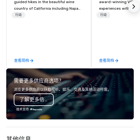
guided hikes in the beautiful wine
award-winning VIP gro
country of California including Napa
experiences with visits
and Sonoma Valleys. These
restaurants throughou
行动
行动
experiences include walking in the
States. Choose either
vineyards, amongst ancient redwood
activity or evening d
trees and oak groves with a curated
groups are escorted i
wine country lunch and visits to iconic
the best tables in the 
wineries for superb wine tasting
most-sought-after res
experiences. In addition to our guided
enjoy a parade of sign
查看简档
查看简档
day hikes we provide luxury self-
and craft cocktails at 
guided inn-to-in walking vacations
with complete VIP serv
from the gateway City of San
experience gives gues
需要更多供应商选项？
Francisco to the California wine
opportunity to sit next 
country with a focus on superb hiking,
colleagues at each ven
浏览更多供应商以获取视听、娱乐、交通及其他活动所需。
lodging, food and wine. We also have
mingle, and easily net
了解更多信息
a Monterey Bay Trek.
is led by a professiona
specializing in escort
技术支持
with utmost care, who
each experience with 
engaging information 
Lip Smacking Foodie T
其他信息
entertaining activity 