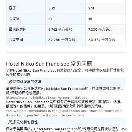
of from the moment the
booked to the minute i
客房
532
261
Since the menu is alre
会议室
27
18
have nothing to worry 
remember to submit ah
最大的房间
6,762 平方英尺
7,200 平方英尺
date any dietary restr
allergies for anyone in
会议空间
32,280 平方英尺
33,457 平方英尺
Feel Like a VIP at Each
Smacking Foodie Tours
group members never 
Hotel Nikko San Francisco 常见问题
about waiting in line to
restaurant or being sh
了解Hotel Nikko San Francisco有关健康与安全、可持续性以及多样性和包
容性的常见问题
than desirable table. O
可持续发展的做法
everyone is treated lik
immediate seating upon
请提供任何公开传达的Hotel Nikko San Francisco的可持续性或社会影响目
标/策略的评论或链接。
What’s more, your gro
https://www.hotelnikkosf.com/green-initiatives
a special warm welcom
Hotel Nikko San Francisco是否有专注于消除和转移废物（即塑料、纸张、
纸板等）的策略？如果是，请详细说明消除和转移废物的策略。
from the restaurant c
Yes, We sort recyclables in the guest rooms and function rooms and 
be printed featuring yo
its sorted again before it goes into containers.
which can be an added 
多元化和包容性
those Instagram mome
仅对于美国酒店，Hotel Nikko San Francisco和/或母公司是否被认证为 51%
For added ease, we ca