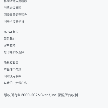
移动活动应用程序
members a chance to 
战略会议管理
networking opportunit
heading to the next pl
网络民意调查软件
itinerary. You Get a Dinner and a Show
网络研讨会平台
Our tours offer an exqu
entertainment. All tour
Cvent 首页
knowledgeable, profes
who leads the group on
联系我们
offering engaging tidb
客户支持
fascinating stories. S
您的隐私权选择
interactive experience
along the way exclusive
隐私权政策
ensuring there is neve
Different Types of Cuis
产品使用条款
experiences offer the a
网站使用条款
several renowned rest
与我们一起做广告
convenient outing, inc
and your guests might
discovered otherwise 
版权所有© 2000-2026 Cvent, Inc. 保留所有权利
at a typical corporate 
a way to try some of t