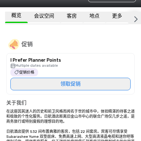
概览
会议空间
客房
地点
更多
常
促销
I Prefer Planner Points
Multiple dates available
促销价格
领取促销
关于我们
在这座因其迷人的历史和前卫风格而闻名于世的城市中，体验精湛的待客之道
和极致的个性化服务。日航酒店距离旧金山市中心的联合广场仅几步之遥，是
商务旅行或特别度假的理想目的地。 

日航酒店提供 532 间布置典雅的客房，包括 22 间套房。宾客可尽情享受 
Subarashee Yume 双垫层床、免费高速上网、大型高清液晶电视和迷你吧等