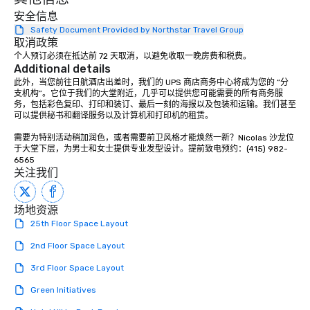
dining experience meld
安全信息
that are sure to add ne
Safety Document Provided by Northstar Travel Group
取消政策
meeting events, from 
个人预订必须在抵达前 72 天取消，以避免收取一晚房费和税费。
team building. All-Inclusive Group
Additional details
Dining When meeting p
此外，当您前往日航酒店出差时，我们的 UPS 商店商务中心将成为您的 “分
corporate group event
支机构”。它位于我们的大堂附近，几乎可以提供您可能需要的所有商务服
Smacking Foodie Tours,
务，包括彩色复印、打印和装订、最后一刻的海报以及包装和运输。我们甚至
可以提供秘书和翻译服务以及计算机和打印机的租赁。

group is assured a top
experience with three 
需要为特别活动稍加润色，或者需要前卫风格才能焕然一新？Nicolas 沙龙位
signature dishes at ea
于大堂下层，为男士和女士提供专业发型设计。提前致电预约：(415) 982-
Our affordable tours a
6565
关注我们
person with tax and gr
included. The only thi
are drinks. However, 
场地资源
package upgrade is ava
25th Floor Space Layout
provides guests a sign
2nd Floor Space Layout
at various stops. Build Your Network
Our exclusive experien
3rd Floor Space Layout
ultimate networking op
Green Initiatives
a typical sit-down dinn
to engage the person t