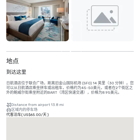
查
看
另
外
5
个
地点
到达这里
日航酒店位于联合广场，距离旧金山国际机场 (SFO) 14 英里（30 分钟）。您
可以从日航酒店乘坐拼车或出租车，价格约为45-50美元，或者在2个街区之
外的鲍威尔街乘坐附近的BART（湾区快速交通），价格为8.95美元。
Distance from airport 13.8 mi
区域内的停车场
代客泊车
(
US$65.00
/
天
)