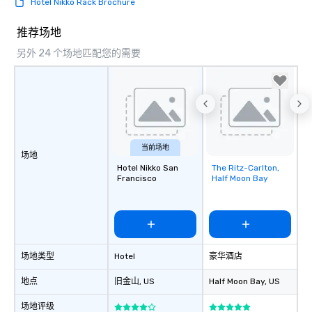
Hotel Nikko Rack Brochure
right of you. Because 
place at multiple resta
推荐场地
walking in between, th
另外 24 个场地匹配您的需要
countless opportunitie
with different people 
down at each venue a
traverse along the way
experiences not only 
ways to network, but a
way to do so. Large Groups Welcome
当前场地
场地
Lip Smacking Foodie To
Hotel Nikko San
The Ritz-Carlton,
Removed from
groups, small or large.
Francisco
Half Moon Bay
favorites
experiences can acc
groups from as few as
as 500 guests, making
choice for any corpora
Stress-Free Booking 
场地类型
Hotel
豪华酒店
a tour is stress-free a
enjoy the company of 
地点
旧金山
, US
Half Moon Bay
, US
more easily. You’ll tak
knowing that everythin
场地评级