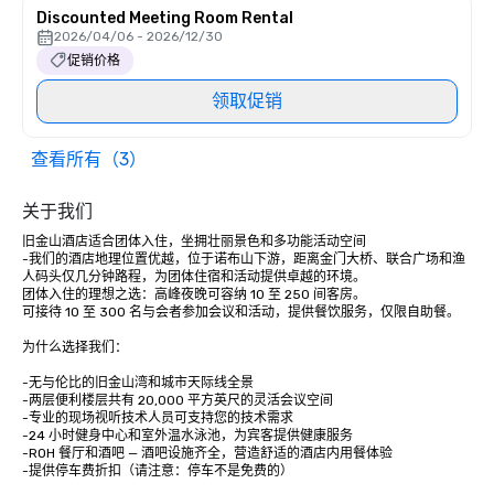
Discounted Meeting Room Rental
2026/04/06 - 2026/12/30
促销价格
领取促销
查看所有（3）
关于我们
旧金山酒店适合团体入住，坐拥壮丽景色和多功能活动空间

-我们的酒店地理位置优越，位于诺布山下游，距离金门大桥、联合广场和渔
人码头仅几分钟路程，为团体住宿和活动提供卓越的环境。

团体入住的理想之选：高峰夜晚可容纳 10 至 250 间客房。

可接待 10 至 300 名与会者参加会议和活动，提供餐饮服务，仅限自助餐。 

为什么选择我们：

-无与伦比的旧金山湾和城市天际线全景

-两层便利楼层共有 20,000 平方英尺的灵活会议空间

-专业的现场视听技术人员可支持您的技术需求

-24 小时健身中心和室外温水泳池，为宾客提供健康服务

-ROH 餐厅和酒吧 — 酒吧设施齐全，营造舒适的酒店内用餐体验

-提供停车费折扣（请注意：停车不是免费的）
