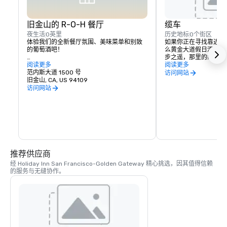
旧金山的 R-O-H 餐厅
缆车
夜生活
0英里
历史地标
0个街区
体验我们的全新餐厅氛围、美味菜单和别致
如果你正在寻找靠近旧
的葡萄酒吧！

么黄金大道假日酒店离
步之遥，那里的缆车可
入住旧金山假日酒店的客人不必走太远就能
阅读更多
所有景点和声音。加利
阅读更多
在旧金山找到一家美味的餐厅。我们为位于
范内斯大道 1500 号
利福尼亚街和范内斯大
访问网站
诺布山附近的全新 R-O-H 酒吧和餐厅感到自
旧金山, CA, US 94109
一个街区。
豪，该餐厅将提供最好的本地和国际精酿生
访问网站
啤酒、供应纳帕和索诺玛饮品的葡萄酒吧、
精选烈酒以及来自旧金山标志性社区之一的
菜肴菜单。R-O-H 酒吧和餐厅是我们全新的
活力大堂的核心，欢迎客人来到舒适的环境
中放松身心，做你自己。从 11 种精酿啤酒和 
8 种自来葡萄酒中选择，外加种类繁多的烈
性酒。在这里，客人无需离开酒店即可品尝
到各种正宗的旧金山美食！

推荐供应商
经 Holiday Inn San Francisco-Golden Gateway 精心挑选，因其值得信赖
但是，当你准备好探索这个街区时，从假日
的服务与无缝协作。
酒店步行即可到达旧金山市中心的60多家餐
厅，从日本餐厅到意大利餐厅再到美式餐
厅。我们的酒店位于市中心，步行即可轻松
到达 Nob Hill、联合广场和更多旧金山市中心
社区。