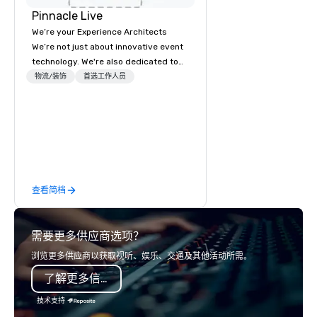
Pinnacle Live
We’re your Experience Architects
We’re not just about innovative event
technology. We're also dedicated to
innovations in service, making it
物流/装饰
首选工作人员
easier to work with us. We’re elevating
the event experience for attendees
while also enhancing the event
planning experience for meeting
planners and partners. Let us remove
the worry from your plate with an all-
encompassing service where cutting-
查看简档
edge technology meets innovative
design and flawless execution,
creating events that resonate long
需要更多供应商选项？
after the curtain falls.
浏览更多供应商以获取视听、娱乐、交通及其他活动所需。
了解更多信息
技术支持