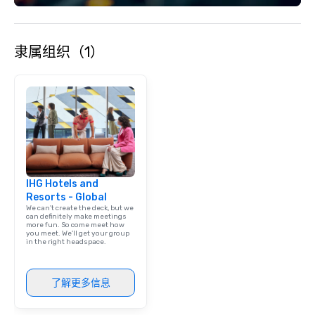
隶属组织（1）
IHG Hotels and
Resorts - Global
We can't create the deck, but we
can definitely make meetings
more fun. So come meet how
you meet. We'll get your group
in the right headspace.
了解更多信息