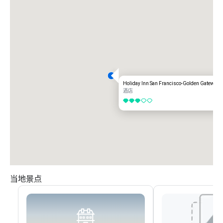
Holiday Inn San Francisco-Golden Gateway
酒店
3/5
当地景点