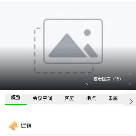
查看图库（15）
概览
会议空间
客房
地点
隶属
更
促销