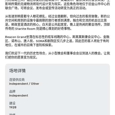
力的活动空间，通过修复后的建筑细节、尖端技术、屡获殊荣的餐饮以及产生
影响所需的无缝物流将现代设计变为现实。这些角色场地位于旧金山市中心的
联合广场，可将会议、发布会或宣传活动转变为真正的活动。

从街道到明星都令人眼花缭乱，经过全面翻新，但向过去的客房致敬，新的公
共空间和周到的设施令最挑剔的旅行者感到满意，融合和交流的机会比比皆
是。邮政室是酒店的核心，白天是公共起居室，晚上是热闹的聚会场所，顶部
传奇的 Starlite Room 则是精心策划的好奇事物。

Beacon Grand坐落在标志性的缆车线路的中心，距离莫斯康会议中心、金融
区、诺布山、唐人街、SOMA和剧院区仅几步之遥，因此您的客人将处于有利
地位，在城市的召唤下冒险和探索。

我们欢迎下一代的历史性场合，从小型晚会和董事会会议到迷人的晚会。让我
们把你的愿景变为现实。
场地详情
连锁供应商
Independent / Other
品牌
Independent
建设
1928