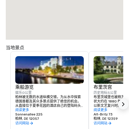
当地景点
乘船游览
布里茨宫
娱乐
0公里
历史地标
5公里
柏林被无数的水道纵横交错，为从水中探索
布里茨城堡也被称为 “
德国首都及其众多景点提供了绝佳的机会。
状大约在 1880 年
从直接位于夏季花园的酒店自己的登陆码头
以新文艺复兴时期的风
开始乘船游览。
阅读更多
增加了一座塔楼。该物
阅读更多
Sonnenallee 225
之交的风格进行了重建。
Alt-Britz 73
柏林, DE 12057
今天在城堡里可以找到
柏林, DE 12359
“Gründerzeit”
访问网站
访问网站
里找到一个关于室内设