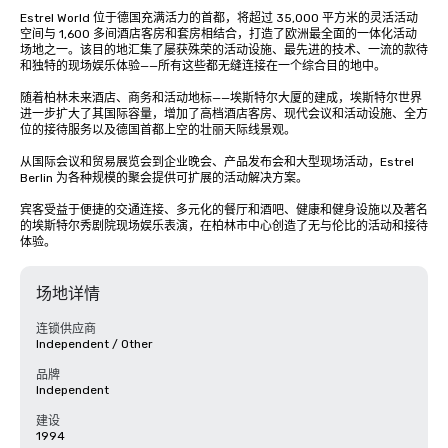
Estrel World 位于德国充满活力的首都，将超过 35,000 平方米的灵活活动
空间与 1,600 多间酒店客房和套房相结合，打造了欧洲最全面的一体化活动
场地之一。该目的地汇集了屡获殊荣的活动设施、最先进的技术、一流的款待
和独特的现场娱乐体验——所有这些都无缝连接在一个综合目的地中。

随着柏林未来酒店、商务和活动地标——埃斯特尔大厦的建成，埃斯特尔世界
进一步扩大了其国际容量，增加了高档酒店客房、现代会议和活动设施、全方
位的接待服务以及德国首都上空的壮丽天际线景观。

从国际会议和贸易展览会到企业晚会、产品发布会和大型现场活动，Estrel 
Berlin 为各种规模的聚会提供可扩展的活动解决方案。

宾客受益于便捷的交通连接、多元化的餐厅和酒吧、健康和健身设施以及著名
的埃斯特尔秀剧院现场娱乐表演，在柏林市中心创造了无与伦比的活动和接待
体验。
场地详情
连锁供应商
Independent / Other
品牌
Independent
建设
1994