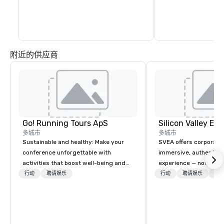
此外，还有不同的特别
天舞台上组织的不同艺
会。人们还可以在大院
店以及一家很棒的餐厅
流连忘返，享用丰盛的
附近的供应商
Go! Running Tours ApS
多城市
多城市
Sustainable and healthy: Make your
SVEA offers corporate
conference unforgettable with
immersive, authentic S
activities that boost well-being and
experience — not a tour
lower carbon footprints. Explore the
transformation. We de
行动
聘请娱乐
行动
聘请娱乐
物流
world on the run with expert local
facilitate custom exec
running guides.
tours, learning session
workshops, leadership
behind-the-scenes tec