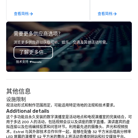
experiences for visiti
incentive groups, and
查看简档
查看简档
offsites. Whether your
think like a Silicon Val
explore the mindsets d
需要更多供应商选项？
world's fastest-growi
or walk away with a pr
浏览更多供应商以获取视听、娱乐、交通及其他活动所需。
innovation playbook, S
了解更多信息
programming that is 
substantive, and uniqu
技术支持
the Valley. Ideal for g
Fully customizable by 
seniority, and objectiv
其他信息
设施限制
视活动形式和制作范围而定，可能适用特定场地的法规和技术要求。
Additional details
这个多功能且永久安装的数字演播室是活动地点和电视演播室的完美结合，可
用于多达 200 人的活动，包括视频会议以及讲座的数字直播，演讲嘉宾的虚
拟连接以及在线编排投票和问答环节。利用最先进的摄像头、声光和视频技
术，Estrel 与其外部技术合作伙伴一起，能够在配备 32 平方米后墙高分辨率 
LED 屏幕的演播室 52 平方米的舞台上将活动直播到网站和社交媒体平台。