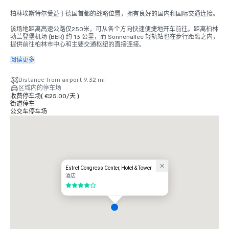
柏林埃斯特尔受益于德国首都的战略位置，拥有良好的国内和国际交通连接。

该场地距离高速公路仅250米，可从各个方向快速便捷地开车前往。距离柏林
勃兰登堡机场 (BER) 约 13 公里，而 Sonnenallee 轻轨站也在步行距离之内，
提供前往柏林市中心和主要交通枢纽的直接连接。

巴士站、出租车服务和拼车接送点位于会场正前方，交通便利，确保宾客和活
阅读更多
动参与者都能顺利抵达和离开。
Distance from airport 9.32 mi
区域内的停车场
收费停车场
(
€25.00
/
天
)
街道停车
公交车停车场
Estrel Congress Center, Hotel & Tower
酒店
4/5