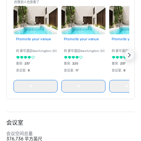
的策划人也查看了
Promote your venue
Promote your venue
Promote your ve
的 豪华酒店
Washington
, DC
的 豪华酒店
Washington
, DC
的 豪华酒店
Washin
客房
:
237
客房
:
220
客房
:
237
会议室
:
8
会议室
:
17
会议室
:
8
会议室
会议空间总量
376,736 平方英尺