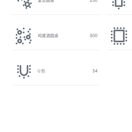
宴会圆桌
250
鸡尾酒圆桌
300
U 形
34