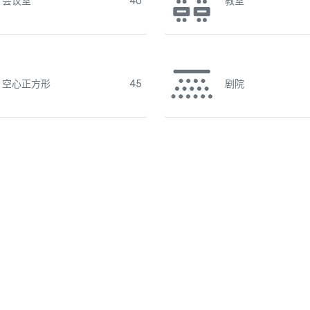
会议室
40
教室
空心正方形
45
剧院