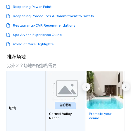
Reopening Power Point
Reopening Procedures & Commitment to Safety
Restaurants-CVR Recommendations
Spa Aiyana Experience Guide
World of Care Highlights
推荐场地
另外 2 个场地匹配您的需要
当前场地
场地
Carmel Valley
Promote your
Ranch
venue