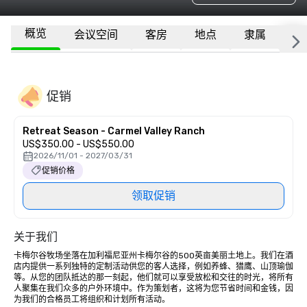
概览
会议空间
客房
地点
隶属
更
促销
Retreat Season - Carmel Valley Ranch
US$350.00 - US$550.00
2026/11/01 - 2027/03/31
促销价格
领取促销
关于我们
卡梅尔谷牧场坐落在加利福尼亚州卡梅尔谷的500英亩美丽土地上。我们在酒
店内提供一系列独特的定制活动供您的客人选择，例如养蜂、猎鹰、山顶瑜伽
等。从您的团队抵达的那一刻起，他们就可以享受放松和交往的时光，将所有
人聚集在我们众多的户外环境中。作为策划者，这将为您节省时间和金钱，因
为我们的合格员工将组织和计划所有活动。
