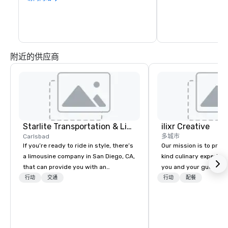
街之间的雕塑公园入口
附近的供应商
Starlite Transportation & Limousines
ilixr Creative
Carlsbad
多城市
If you’re ready to ride in style, there’s
Our mission is to prov
a limousine company in San Diego, CA,
kind culinary experien
that can provide you with an
you and your guests wi
impressive range of modern options.
memories and satiated
行动
交通
行动
配餐
Starlite Transportations was founded
detail is meticulously 
in 2012, and we’re a locally owned and
our commitment to hosp
operated company. Our firm is fully
over 40 years of expe
licensed and insured, and you can
in some of the world'