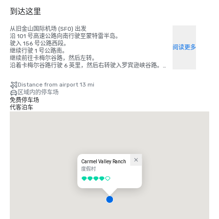
到达这里
从旧金山国际机场 (SFO) 出发

沿 101 号高速公路向南行驶至蒙特雷半岛。

驶入 156 号公路西段。

阅读更多
继续行驶 1 号公路南。

继续前往卡梅尔谷路，然后左转。

沿着卡梅尔谷路行驶 6 英里，然后右转驶入罗宾逊峡谷路。

在路的岔路口向右转。卡梅尔谷牧场将是左边的第二条车道。

Distance from airport 13 mi
从圣何塞国际机场 (SJC) 出发

区域内的停车场
沿 101 号高速公路向南行驶至蒙特雷半岛。

免费停车场
驶入 156 号公路西段。继续行驶 1 号公路南。

代客泊车
继续前往卡梅尔谷路，然后左转。

沿着卡梅尔谷路行驶 6 英里，然后右转驶入罗宾逊峡谷路。

在路的岔路口向右转。

卡梅尔谷牧场将是左边的第二条车道。

从蒙特雷半岛机场 (MRY) 出发

通过奥尔姆斯特德路离开机场，然后右转驶入 68 号高速公路。

沿 68 号高速公路行驶 1 号公路向南。

Carmel Valley Ranch
继续前往卡梅尔谷路，然后左转。

度假村
继续行驶 6 英里到达罗宾逊峡谷路，然后右转。

4/5
在路的岔路口向右转。

卡梅尔谷牧场将是左边的第二条车道。

从奥克兰国际机场 (OAK) 出发

沿 880 号州际公路南段行驶至圣何塞。
