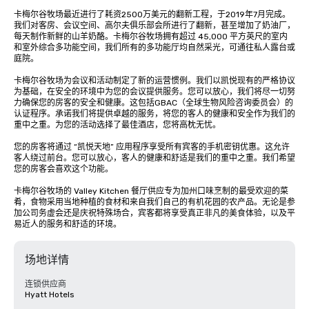
卡梅尔谷牧场最近进行了耗资2500万美元的翻新工程，于2019年7月完成。
我们对客房、会议空间、高尔夫俱乐部会所进行了翻新，甚至增加了奶油厂，
每天制作新鲜的山羊奶酪。卡梅尔谷牧场拥有超过 45,000 平方英尺的室内
和室外综合多功能空间，我们所有的多功能厅均自然采光，可通往私人露台或
庭院。

卡梅尔谷牧场为会议和活动制定了新的运营惯例。我们以凯悦现有的严格协议
为基础，在安全的环境中为您的会议提供服务。您可以放心，我们将尽一切努
力确保您的房客的安全和健康。这包括GBAC（全球生物风险咨询委员会）的
认证程序。承诺我们将提供卓越的服务，将您的客人的健康和安全作为我们的
重中之重。为您的活动选择了最佳酒店，您将高枕无忧。

您的房客将通过 “凯悦天地” 应用程序享受所有宾客的手机密钥优惠。这允许
客人绕过前台。您可以放心，客人的健康和舒适是我们的重中之重。我们希望
您的房客会喜欢这个功能。

卡梅尔谷牧场的 Valley Kitchen 餐厅供应专为加州口味烹制的最受欢迎的菜
肴，食物采用当地种植的食材和来自我们自己的有机花园的农产品。无论是参
加公司务虚会还是庆祝特殊场合，宾客都将享受真正非凡的美食体验，以及平
易近人的服务和舒适的环境。
场地详情
连锁供应商
Hyatt Hotels