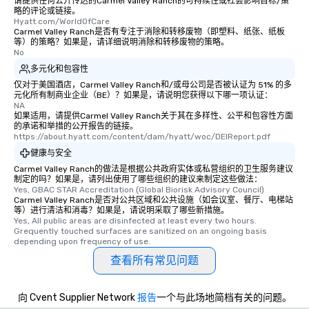
请提供任何公开传达的Carmel Valley Ranch的可持续性或社会影响目标/策
略的评论或链接。
Hyatt.com/WorldOfCare
Carmel Valley Ranch是否有专注于消除和转移废物（即塑料、纸张、纸板
等）的策略？如果是，请详细说明消除和转移废物的策略。
No
多元化和包容性
仅对于美国酒店，Carmel Valley Ranch和/或母公司是否被认证为 51% 的多
元化所有制商业企业（BE）？如果是，请说明您获得以下哪一项认证：
NA
如果适用，请提供Carmel Valley Ranch关于其在多样性、公平和包容性方面
的承诺和举措的公开报告的链接。
https://about.hyatt.com/content/dam/hyatt/woc/DEIReport.pdf
健康与安全
Carmel Valley Ranch的做法是根据公共政府实体或私营组织的卫生服务建议
制定的吗？如果是，请列出使用了哪些组织的建议来制定这些做法：
Yes, GBAC STAR Accreditation (Global Biorisk Advisory Council)
Carmel Valley Ranch是否对公共区域和公共设施（如会议室、餐厅、电梯站
等）进行清洁和消毒？如果是，请说明采取了哪些新措施。
Yes, All public areas are disinfected at least every two hours. 
Grequently touched surfaces are sanitized on an ongoing basis 
depending upon frequency of use.
查看所有常见问题
向 Cvent Supplier Network
报告
一个与此场地简档有关的问题。