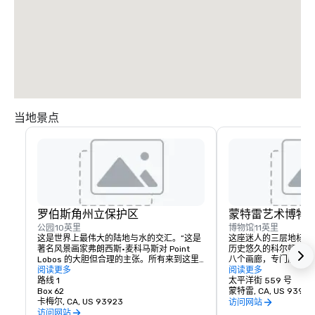
从 4B 出口驶入 101 号高速公路向南驶向洛杉矶。

驶入 156 号公路西段。

继续行驶 1 号公路南。

继续前往卡梅尔谷路，然后左转。

沿着卡梅尔谷路行驶 6 英里，然后右转驶入罗宾逊峡谷路。

在路的岔路口向右转。

卡梅尔谷牧场将是左边的第二条车道。
当地景点
罗伯斯角州立保护区
蒙特雷艺术博物
公园
10英里
博物馆
11英里
这是世界上最伟大的陆地与水的交汇。”这是
这座迷人的三层地标位
著名风景画家弗朗西斯·麦科马斯对 Point 
历史悠久的科尔顿音乐
Lobos 的大胆但合理的主张。所有来到这里
八个画廊，专门展出美
的人都同意，这个绿树成荫的岬角的美丽是
阅读更多
摄影和当代艺术。每当
阅读更多
无与伦比的。
路线 1
参考图书馆都为阅读和
太平洋街 559 号
Box 62
的空间。礼品店里有创
蒙特雷, CA, US 93940
卡梅尔, CA, US 93923
珠宝和一系列关于你最
访问网站
术家等的精选书籍。位
访问网站