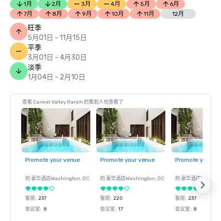
1月
2月
3月
4月
5月
6月
7月
8月
9月
10月
11月
12月
旺季
5月01日 - 11月15日
平季
3月01日 - 4月30日
淡季
1月04日 - 2月10日
查看 Carmel Valley Ranch 的策划人也查看了
Promote your venue
Promote your venue
Promote your ve
的 豪华酒店
Washington
, DC
的 豪华酒店
Washington
, DC
的 豪华酒店
Washin
客房
:
237
客房
:
220
客房
:
237
会议室
:
8
会议室
:
17
会议室
:
8