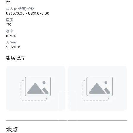
22
双人 (2 张床) 价格
US$370.00 - US$1,070.00
套房
179
税率
8.75%
入住率
10.695%
客房照片
查
看
另
外
3
个
地点