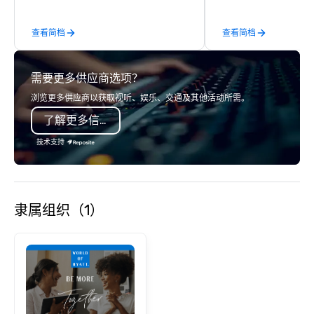
expect our staff to pay attention to
acclaimed restaurants,
the details of your personal itinerary.
of excellence rarely fo
查看简档
查看简档
Transportation Service for small &
catering industry.
large groups.
需要更多供应商选项？
浏览更多供应商以获取视听、娱乐、交通及其他活动所需。
了解更多信息
技术支持
隶属组织（1）