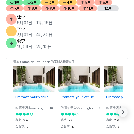
1月
2月
3月
4月
5月
6月
7月
8月
9月
10月
11月
12月
旺季
5月01日 - 11月15日
平季
3月01日 - 4月30日
淡季
1月04日 - 2月10日
查看 Carmel Valley Ranch 的策划人也查看了
Promote your venue
Promote your venue
Promote your ve
的 豪华酒店
Washington
, DC
的 豪华酒店
Washington
, DC
的 豪华酒店
Washin
客房
:
237
客房
:
220
客房
:
237
会议室
:
8
会议室
:
17
会议室
:
8