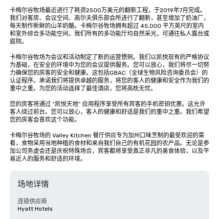
卡梅尔谷牧场最近进行了耗资2500万美元的翻新工程，于2019年7月完成。
我们对客房、会议空间、高尔夫俱乐部会所进行了翻新，甚至增加了奶油厂，
每天制作新鲜的山羊奶酪。卡梅尔谷牧场拥有超过 45,000 平方英尺的室内
和室外综合多功能空间，我们所有的多功能厅均自然采光，可通往私人露台或
庭院。

卡梅尔谷牧场为会议和活动制定了新的运营惯例。我们以凯悦现有的严格协议
为基础，在安全的环境中为您的会议提供服务。您可以放心，我们将尽一切努
力确保您的房客的安全和健康。这包括GBAC（全球生物风险咨询委员会）的
认证程序。承诺我们将提供卓越的服务，将您的客人的健康和安全作为我们的
重中之重。为您的活动选择了最佳酒店，您将高枕无忧。

您的房客将通过 “凯悦天地” 应用程序享受所有宾客的手机密钥优惠。这允许
客人绕过前台。您可以放心，客人的健康和舒适是我们的重中之重。我们希望
您的房客会喜欢这个功能。

卡梅尔谷牧场的 Valley Kitchen 餐厅供应专为加州口味烹制的最受欢迎的菜
肴，食物采用当地种植的食材和来自我们自己的有机花园的农产品。无论是参
加公司务虚会还是庆祝特殊场合，宾客都将享受真正非凡的美食体验，以及平
易近人的服务和舒适的环境。
场地详情
连锁供应商
Hyatt Hotels