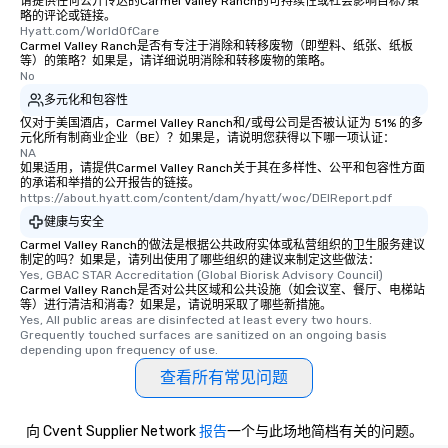
请提供任何公开传达的Carmel Valley Ranch的可持续性或社会影响目标/策
略的评论或链接。
Hyatt.com/WorldOfCare
Carmel Valley Ranch是否有专注于消除和转移废物（即塑料、纸张、纸板
等）的策略？如果是，请详细说明消除和转移废物的策略。
No
多元化和包容性
仅对于美国酒店，Carmel Valley Ranch和/或母公司是否被认证为 51% 的多
元化所有制商业企业（BE）？如果是，请说明您获得以下哪一项认证：
NA
如果适用，请提供Carmel Valley Ranch关于其在多样性、公平和包容性方面
的承诺和举措的公开报告的链接。
https://about.hyatt.com/content/dam/hyatt/woc/DEIReport.pdf
健康与安全
Carmel Valley Ranch的做法是根据公共政府实体或私营组织的卫生服务建议
制定的吗？如果是，请列出使用了哪些组织的建议来制定这些做法：
Yes, GBAC STAR Accreditation (Global Biorisk Advisory Council)
Carmel Valley Ranch是否对公共区域和公共设施（如会议室、餐厅、电梯站
等）进行清洁和消毒？如果是，请说明采取了哪些新措施。
Yes, All public areas are disinfected at least every two hours. 
Grequently touched surfaces are sanitized on an ongoing basis 
depending upon frequency of use.
查看所有常见问题
向 Cvent Supplier Network
报告
一个与此场地简档有关的问题。