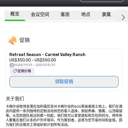
概览
会议空间
客房
地点
隶属
更
促销
Retreat Season - Carmel Valley Ranch
US$350.00 - US$550.00
2026/11/01 - 2027/03/31
促销价格
领取促销
关于我们
卡梅尔谷牧场坐落在加利福尼亚州卡梅尔谷的500英亩美丽土地上。我们在酒
店内提供一系列独特的定制活动供您的客人选择，例如养蜂、猎鹰、山顶瑜伽
等。从您的团队抵达的那一刻起，他们就可以享受放松和交往的时光，将所有
人聚集在我们众多的户外环境中。作为策划者，这将为您节省时间和金钱，因
为我们的合格员工将组织和计划所有活动。
