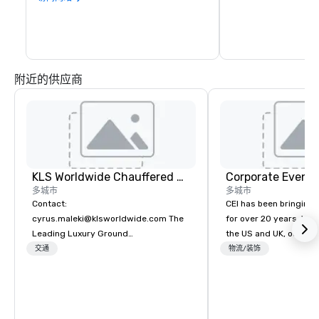
街之间的雕塑公园入口
附近的供应商
KLS Worldwide Chauffered Services
Corporate Events
多城市
多城市
Contact:
CEI has been bringing e
cyrus.maleki@klsworldwide.com The
for over 20 years. With
Leading Luxury Ground
the US and UK, our audiovisual and
Transportation company since 1998
production company is
交通
物流/装饰
manage all the technic
your events worldwide
provide quality equipm
technicians, and expe