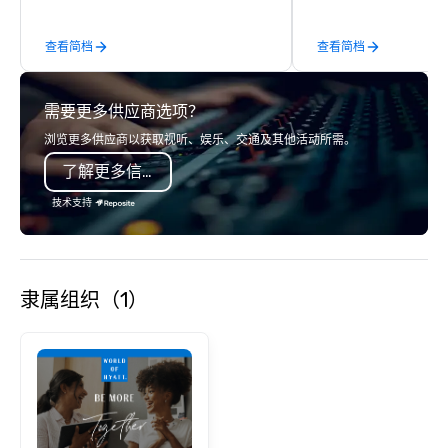
managers to handle eve
your live, hybrid, and 
查看简档
查看简档
are perfectly planned
Our team collaborates
stakeholders and vend
需要更多供应商选项？
create meaningful oppo
attendee engagement 
浏览更多供应商以获取视听、娱乐、交通及其他活动所需。
so your events leave a
了解更多信息
impression.
技术支持
隶属组织（1）