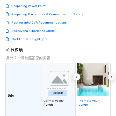
Reopening Power Point
Reopening Procedures & Commitment to Safety
Restaurants-CVR Recommendations
Spa Aiyana Experience Guide
World of Care Highlights
推荐场地
另外 2 个场地匹配您的需要
当前场地
场地
Carmel Valley
Promote your
Ranch
venue