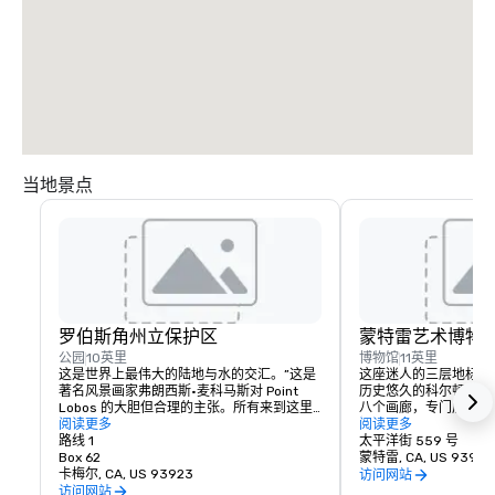
从 4B 出口驶入 101 号高速公路向南驶向洛杉矶。

驶入 156 号公路西段。

继续行驶 1 号公路南。

继续前往卡梅尔谷路，然后左转。

沿着卡梅尔谷路行驶 6 英里，然后右转驶入罗宾逊峡谷路。

在路的岔路口向右转。

卡梅尔谷牧场将是左边的第二条车道。
当地景点
罗伯斯角州立保护区
蒙特雷艺术博物
公园
10英里
博物馆
11英里
这是世界上最伟大的陆地与水的交汇。”这是
这座迷人的三层地标位
著名风景画家弗朗西斯·麦科马斯对 Point 
历史悠久的科尔顿音乐
Lobos 的大胆但合理的主张。所有来到这里
八个画廊，专门展出美
的人都同意，这个绿树成荫的岬角的美丽是
阅读更多
摄影和当代艺术。每当
阅读更多
无与伦比的。
路线 1
参考图书馆都为阅读和
太平洋街 559 号
Box 62
的空间。礼品店里有创
蒙特雷, CA, US 93940
卡梅尔, CA, US 93923
珠宝和一系列关于你最
访问网站
术家等的精选书籍。位
访问网站