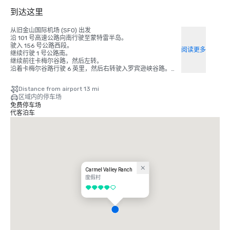
到达这里
从旧金山国际机场 (SFO) 出发

沿 101 号高速公路向南行驶至蒙特雷半岛。

驶入 156 号公路西段。

阅读更多
继续行驶 1 号公路南。

继续前往卡梅尔谷路，然后左转。

沿着卡梅尔谷路行驶 6 英里，然后右转驶入罗宾逊峡谷路。

在路的岔路口向右转。卡梅尔谷牧场将是左边的第二条车道。

Distance from airport 13 mi
从圣何塞国际机场 (SJC) 出发

区域内的停车场
沿 101 号高速公路向南行驶至蒙特雷半岛。

免费停车场
驶入 156 号公路西段。继续行驶 1 号公路南。

代客泊车
继续前往卡梅尔谷路，然后左转。

沿着卡梅尔谷路行驶 6 英里，然后右转驶入罗宾逊峡谷路。

在路的岔路口向右转。

卡梅尔谷牧场将是左边的第二条车道。

从蒙特雷半岛机场 (MRY) 出发

通过奥尔姆斯特德路离开机场，然后右转驶入 68 号高速公路。

沿 68 号高速公路行驶 1 号公路向南。

Carmel Valley Ranch
继续前往卡梅尔谷路，然后左转。

度假村
继续行驶 6 英里到达罗宾逊峡谷路，然后右转。

4/5
在路的岔路口向右转。

卡梅尔谷牧场将是左边的第二条车道。

从奥克兰国际机场 (OAK) 出发

沿 880 号州际公路南段行驶至圣何塞。
