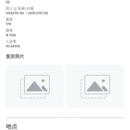
22
双人 (2 张床) 价格
US$370.00 - US$1,070.00
套房
179
税率
8.75%
入住率
10.695%
客房照片
查
看
另
外
3
个
地点