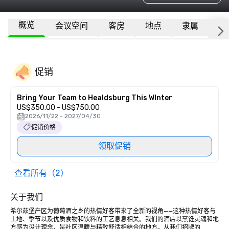
概览
会议空间
客房
地点
隶属
更
促销
Bring Your Team to Healdsburg This WInter
US$350.00 - US$750.00
2026/11/22 - 2027/04/30
促销价格
领取促销
查看所有（2）
关于我们
希尔兹堡产区为葡萄酒之乡的热情好客带来了全新的视角——这种热情好客与
土地、季节以及优质食物和饮料的工艺息息相关。我们的酒店以烹饪灵魂和地
方感为设计理念，是社区温暖与精致舒适相结合的地方。从我们招牌的 