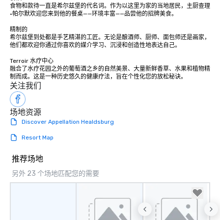
食物和款待一直是希尔兹堡的代名词。作为以这里为家的当地居民，主厨查理
·帕尔默欢迎您来到他的餐桌——环境丰富——品尝他的招牌美食。

精制的

希尔兹堡到处都是手艺精湛的工匠。无论是酿酒师、厨师、面包师还是画家，
他们都欢迎你通过你喜欢的媒介学习、沉浸和创造性地表达自己。

Terroir 水疗中心

融合了水疗花园之外的葡萄酒之乡的自然美景、大量新鲜香草、水果和植物精
制而成。这是一种历史悠久的健康疗法，旨在个性化您的放松秘诀。
关注我们
场地资源
Discover Appellation Healdsburg
Resort Map
推荐场地
另外 23 个场地匹配您的需要