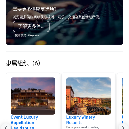
relationships, and operational
or racing against time
需要更多供应商选项？
precision. We operate across the U.S.
ship in a thrilling esc
in key destinations such as Hawaii,
each experience brings 
浏览更多供应商以获取视听、娱乐、交通及其他活动所需。
Los Angeles, San Francisco, San
in unforgettable ways.
了解更多信息
Diego, Orange County, Las Vegas, New
York, Chicago and Miami. Our global
技术支持
offices enable us to efficiently serve
both U.S. and international clients
across multiple time zones. Let’s craft
something extraordinary together—
隶属组织（6）
contact us today!
Cvent Luxury
Luxury Winery
Uni
Appellation
Resorts
Ca
Book your next meeting,
Find 
Healdsburg