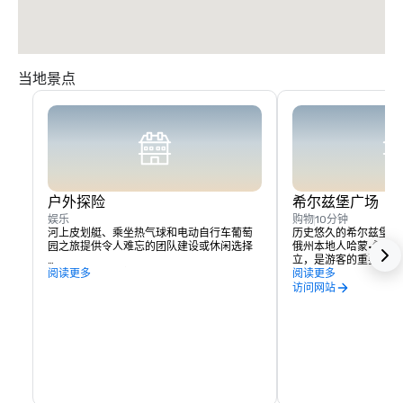
当地景点
户外探险
希尔兹堡广场
娱乐
购物
10分钟
河上皮划艇、乘坐热气球和电动自行车葡萄
历史悠久的希尔兹堡广
园之旅提供令人难忘的团队建设或休闲选择

俄州本地人哈蒙·希尔德于
立，是游客的重要接触
附近的索诺玛湖提供远足和划船的机会。
阅读更多
酒体验、住宿和活动都
阅读更多
实际上，你可以花几天
访问网站
所提供的一切，而无需