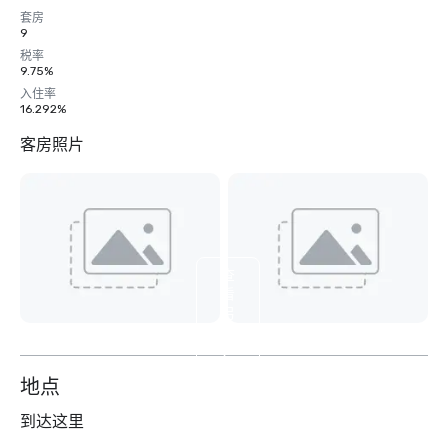
套房
9
税率
9.75%
入住率
16.292%
客房照片
查
看
另
外
9
个
地点
到达这里