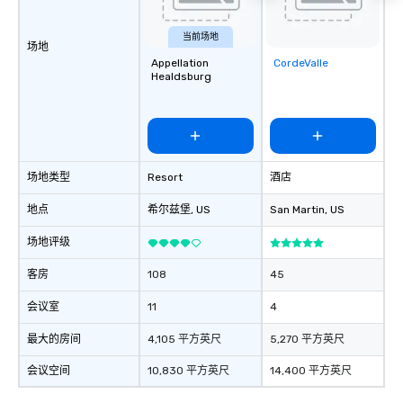
当前场地
场地
Appellation
CordeValle
Removed from
Healdsburg
favorites
场地类型
Resort
酒店
地点
希尔兹堡
, US
San Martin
, US
场地评级
客房
108
45
会议室
11
4
最大的房间
4,105 平方英尺
5,270 平方英尺
会议空间
10,830 平方英尺
14,400 平方英尺