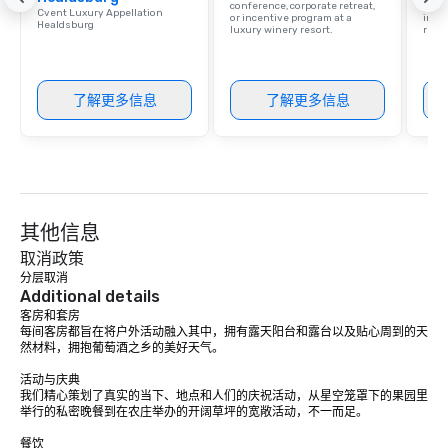
conference, corporate retreat,
resor
Cvent Luxury Appellation
or incentive program at a
ince
Healdsburg
luxury winery resort.
retre
了解更多信息
了解更多信息
其他信息
取消政策
分层取消
Additional details
客房和套房

每间客房都旨在将户外活动融入其中，拥有露天阳台和露台以及贴心周到的天
然材料，拥抱葡萄酒之乡的美好天气。

活动与庆典

我们精心策划了真实的当下、地点和人们的庆祝活动，从星空笼罩下的果园里
举行的私密晚餐到在农庄举办的开阔草坪的宽敞活动，不一而足。

餐饮
