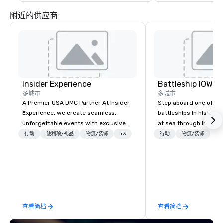
附近的供应商
Insider Experience
Battleship IOWA
多城市
多城市
A Premier USA DMC Partner At Insider
Step aboard one of th
Experience, we create seamless,
battleships in history 
unforgettable events with exclusive
at sea through immers
access to premium venues, world-
designed for all ages.
行动
便利项/礼品
物流/装饰
+3
行动
物流/装饰
class entertainment, and VIP sporting
guided tours and sca
experiences. With over 20 years of
with Vicky the Dog to 
expertise, we handle every detail
led journeys through r
behind the scenes, ensuring a
there’s an adventure f
flawless, five-star experience.
explorer. Whether you’re retracing the
Planners value our quick response
steps of U.S. President
查看简档
查看简档
times, all-inclusive budget
massive gun turrets, 
turnarounds, strong industry
the heart of the engin