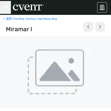
返回 The Ritz-Carlton, Half Moon Bay
Miramar I