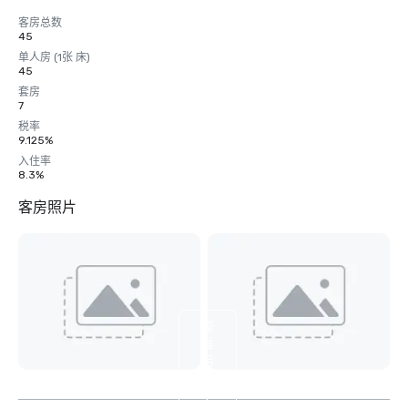
客房总数
45
单人房 (1张 床)
45
套房
7
税率
9.125%
入住率
8.3%
客房照片
查
看
另
外
4