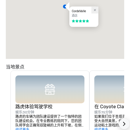
CordeValle
酒店
5/5
当地景点
路虎体验驾驶学校
在 Coyote Cl
娱乐
30分钟
娱乐
15分钟
路虎的车辆为团队建设提供了一个独特的团
如果我们位于圣塔克拉
队建设机会。在专业教练的陪同下，您的团
受大自然美景，体验套
队将学会正确驾驭陡峭的上升和下坡，在侧
运动粘土游戏的人或经
倾时选择正确的线路，并在充满挑战的越野
阅读更多
每个人都将轮流穿过同
阅读更多