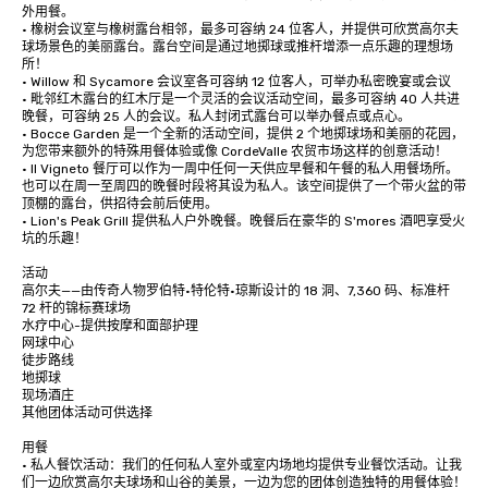
外用餐。

• 橡树会议室与橡树露台相邻，最多可容纳 24 位客人，并提供可欣赏高尔夫
球场景色的美丽露台。露台空间是通过地掷球或推杆增添一点乐趣的理想场
所！

• Willow 和 Sycamore 会议室各可容纳 12 位客人，可举办私密晚宴或会议

• 毗邻红木露台的红木厅是一个灵活的会议活动空间，最多可容纳 40 人共进
晚餐，可容纳 25 人的会议。私人封闭式露台可以举办餐点或点心。

• Bocce Garden 是一个全新的活动空间，提供 2 个地掷球场和美丽的花园，
为您带来额外的特殊用餐体验或像 CordeValle 农贸市场这样的创意活动！

• Il Vigneto 餐厅可以作为一周中任何一天供应早餐和午餐的私人用餐场所。
也可以在周一至周四的晚餐时段将其设为私人。该空间提供了一个带火盆的带
顶棚的露台，供招待会前后使用。

• Lion's Peak Grill 提供私人户外晚餐。晚餐后在豪华的 S'mores 酒吧享受火
坑的乐趣！

活动

高尔夫——由传奇人物罗伯特·特伦特·琼斯设计的 18 洞、7,360 码、标准杆 
72 杆的锦标赛球场

水疗中心-提供按摩和面部护理

网球中心

徒步路线

地掷球

现场酒庄

其他团体活动可供选择

用餐

• 私人餐饮活动：我们的任何私人室外或室内场地均提供专业餐饮活动。让我
们一边欣赏高尔夫球场和山谷的美景，一边为您的团体创造独特的用餐体验！
