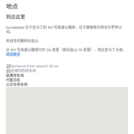
个
地点
到达这里
CordeValle 位于圣马丁的 101 号高速公路旁，位于摩根希尔和吉尔罗伊之
间。

来自圣何塞和旧金山

沿 101 号高速公路南行约 30 英里（距旧金山 70 英里），到达圣马丁大道出
口。从圣马丁大道出口驶出，向西（右）行驶至第一个停车灯（蒙特雷路）。
阅读更多
在灯光处左转驶入蒙特利路。在下一个红绿灯处右转驶入高地大道。沿着高地
穿过圣特雷莎（停车标志）穿过我们的警卫门进入 CordeValle。

Distance from airport 32 mi
区域内的停车场
来自蒙特雷半岛

收费停车场
代客泊车
沿 101 号高速公路北段行驶大约 45 英里到达圣马丁大道出口。左转驶入圣马
公交车停车场
丁大道（西），到达第一个停车灯（蒙特雷路）。在灯光处左转驶入蒙特利
路。在下一个红绿灯处右转驶入高地大道。沿着高地穿过圣特雷莎（停车标
志）穿过我们的警卫门进入 CordeValle。