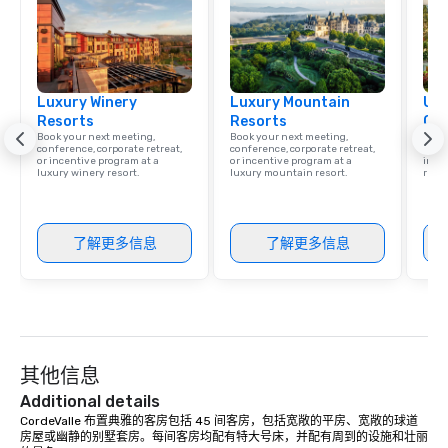
Miami, Los Angeles, Sa
Las Vegas, Chicago, Na
New Orleans, we combin
local expertise, and t
Luxury Winery
Luxury Mountain
Uni
ground support to brin
Resorts
Resorts
Ca
life.
Book your next meeting,
Book your next meeting,
Find 
conference, corporate retreat,
conference, corporate retreat,
resor
or incentive program at a
or incentive program at a
ince
luxury winery resort.
luxury mountain resort.
retre
了解更多信息
了解更多信息
其他信息
Additional details
CordeValle 布置典雅的客房包括 45 间客房，包括宽敞的平房、宽敞的球道
房屋或幽静的别墅套房。每间客房均配有特大号床，并配有周到的设施和壮丽