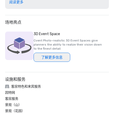
《高尔夫周刊》杂志 — 2023

阅读更多
#57 美国排名前 200 的度假村球场

硅谷商业杂志 — 2023

大湾区高尔夫球场的 #1

场地亮点
奢华旅行杂志-2023

3D Event Space
世界上最浪漫的酒店

Cvent Photo-realistic 3D Event Spaces give
planners the ability to realize their vision down
《葡萄酒观察家》餐厅奖 — 2022年

to the finest detail.
最佳卓越奖 — 一根铁棒

了解更多信息
《葡萄酒观察家》餐厅奖 — 2021

最佳卓越奖

设施和服务
硅商业杂志 — 2021

#1 大湾区最艰难的高尔夫球场

客房特色和来宾服务
因特网
《高尔夫周刊》杂志 — 2021 年 5 月

客房服务
#7 你可以在加利福尼亚玩的前 100 个球场和在美国可以玩的
景观（山）
前 100 个球场 #69

景观（花园）