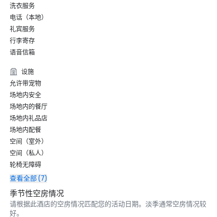
洗衣服务
福布斯——2020年2月

度假村四星奖

电话（本地）
礼宾服务
福布斯 — 2019

行李寄存
度假村四星奖

语音信箱
2019 年《康德纳斯特旅行者》读者选择奖

设施
“北加州顶级度假村”-#9

允许带宠物
场地内安全
场地内的餐厅
场地内礼品店
场地内配餐
空间（室外）
空间（私人）
轮椅无障碍
查看全部 (7)
季节性空房情况
请根据此酒店的空房情况匹配您的活动日期。淡季通常空房情况较
好。