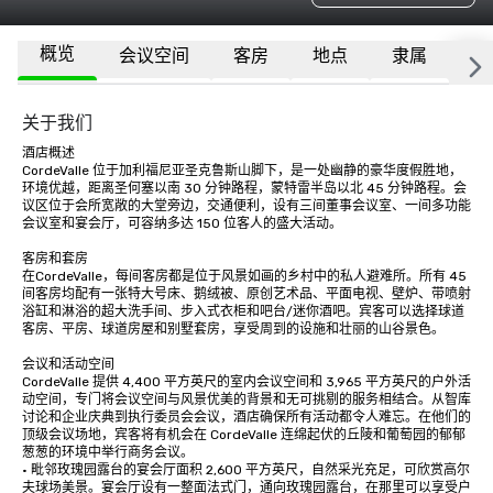
概览
会议空间
客房
地点
隶属
更
关于我们
酒店概述

CordeValle 位于加利福尼亚圣克鲁斯山脚下，是一处幽静的豪华度假胜地，
环境优越，距离圣何塞以南 30 分钟路程，蒙特雷半岛以北 45 分钟路程。会
议区位于会所宽敞的大堂旁边，交通便利，设有三间董事会议室、一间多功能
会议室和宴会厅，可容纳多达 150 位客人的盛大活动。

客房和套房

在CordeValle，每间客房都是位于风景如画的乡村中的私人避难所。所有 45 
间客房均配有一张特大号床、鹅绒被、原创艺术品、平面电视、壁炉、带喷射
浴缸和淋浴的超大洗手间、步入式衣柜和吧台/迷你酒吧。宾客可以选择球道
客房、平房、球道房屋和别墅套房，享受周到的设施和壮丽的山谷景色。

会议和活动空间

CordeValle 提供 4,400 平方英尺的室内会议空间和 3,965 平方英尺的户外活
动空间，专门将会议空间与风景优美的背景和无可挑剔的服务相结合。从智库
讨论和企业庆典到执行委员会会议，酒店确保所有活动都令人难忘。在他们的
顶级会议场地，宾客将有机会在 CordeValle 连绵起伏的丘陵和葡萄园的郁郁
葱葱的环境中举行商务会议。

• 毗邻玫瑰园露台的宴会厅面积 2,600 平方英尺，自然采光充足，可欣赏高尔
夫球场美景。宴会厅设有一整面法式门，通向玫瑰园露台，在那里可以享受户