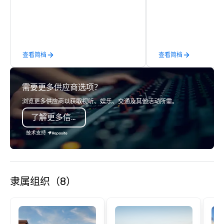
with Vicky the Dog to exclusive crew-
executive retreats, co
led journeys through restricted areas,
product launches, tea
there’s an adventure for every
programs, and luxury 
explorer. Whether you’re retracing the
across the U.S. We provide end-to-
steps of U.S. Presidents, climbing into
end support, includin
查看简档
查看简档
massive gun turrets, descending into
sourcing, accommodat
the heart of the engineering spaces,
transportation, VIP ser
or racing against time to save the
programs, entertainm
需要更多供应商选项？
ship in a thrilling escape challenge —
events, exclusive expe
each experience brings the ship to life
on-site coordination. 
浏览更多供应商以获取视听、娱乐、交通及其他活动所需。
in unforgettable ways.
executive gatherings t
了解更多信息
events, we create sea
memorable experiences
技术支持
each client’s goals. Our multilingual
team supports clients 
Spanish, and English, 
language support avai
隶属组织（8）
needed. As a Travelife
we are committed to su
ethical business pract
responsible tourism. With experience
across destinations lik