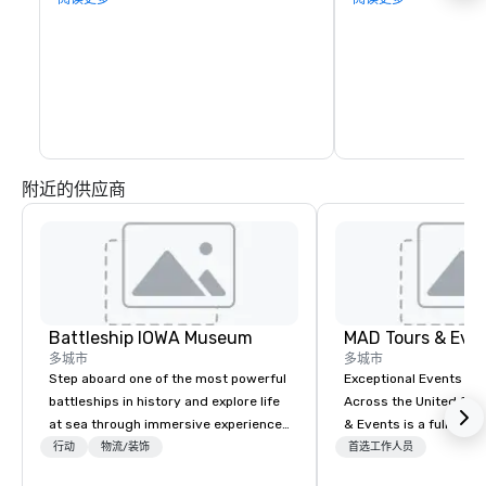
环境中保持车辆控制。 

中，教师将轮流分组穿
持分数。
除了课程之外，还有一些挑战可供选择。请
询问更多信息。
附近的供应商
Battleship IOWA Museum
MAD Tours & Eve
多城市
多城市
Step aboard one of the most powerful
Exceptional Events & 
battleships in history and explore life
Across the United States! MAD 
at sea through immersive experiences
& Events is a full-serv
designed for all ages. From self-
Management Company s
行动
物流/装饰
首选工作人员
guided tours and scavenger hunts
corporate events, incen