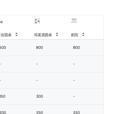
宴会圆桌
鸡尾酒圆桌
剧院
教
600
800
800
4
-
-
-
-
-
-
-
-
150
300
-
-
200
250
250
15