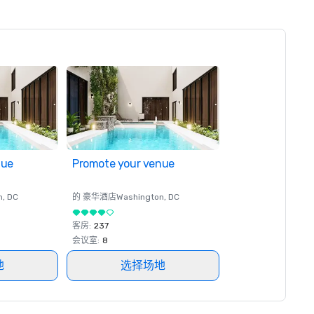
nue
Promote your venue
n
, DC
的 豪华酒店
Washington
, DC
客房
:
237
会议室
:
8
地
选择场地