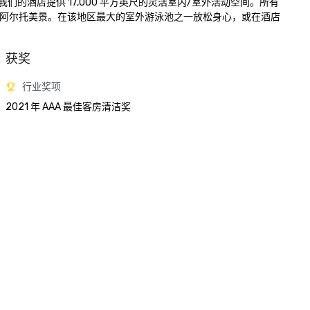
的酒店提供 17,000 平方英尺的灵活室内/室外活动空间。所有
洛阿尔托美景。在该地区最大的室外游泳池之一放松身心，或在酒店
获奖
行业奖项
2021 年 AAA 最佳客房清洁奖