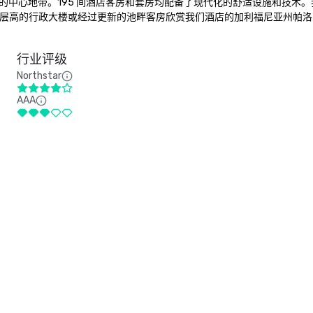
心地带。195 间酒店客房和套房均配备了现代化的舒适设施和技术。我们
8 层高的行政大楼或经过更新的池畔客房欣赏我们酒店的加利福尼亚州帕
行业评级
Northstar
AAA