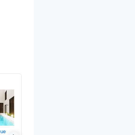
nue
Promote your venue