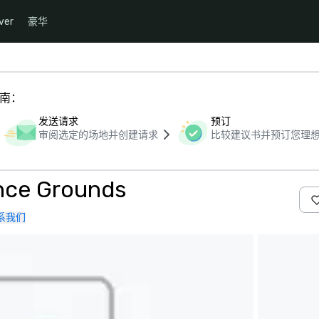
ver
豪华
指南：
发送请求
预订
审阅选定的场地并创建请求
比较建议书并预订您理
nce Grounds
系我们