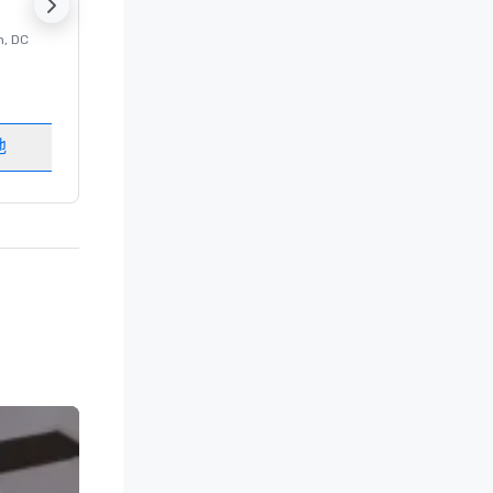
n
, DC
的 豪华酒店
Washington
, DC
客房
:
237
会议室
:
8
地
选择场地