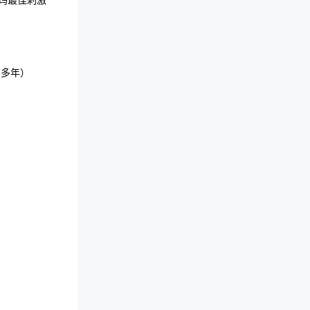
诺玛最佳刺激
-《波希米亚杂志》最佳户外活动（多年） 