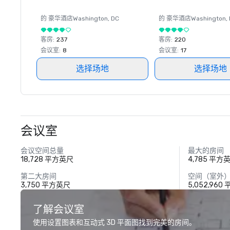
的 豪华酒店
Washington
, DC
的 豪华酒店
Washington
,
客房
:
237
客房
:
220
会议室
:
8
会议室
:
17
选择场地
选择场地
会议室
会议空间总量
最大的房间
18,728 平方英尺
4,785 平方
第二大房间
空间（室外
3,750 平方英尺
5,052,960
了解会议室
使用设置图表和互动式 3D 平面图找到完美的房间。