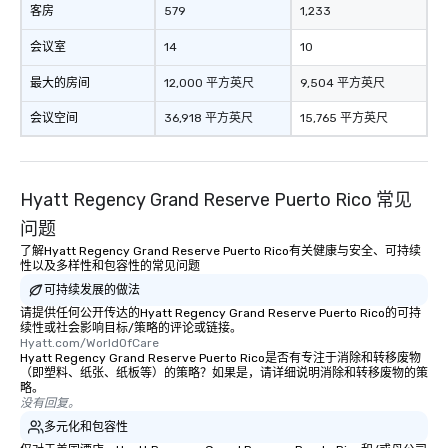
down at each venue a
客房
579
1,233
traverse along the way
会议室
14
10
experiences not only 
ways to network, but a
最大的房间
12,000 平方英尺
9,504 平方英尺
way to do so. Large Groups Welcome
Lip Smacking Foodie To
会议空间
36,918 平方英尺
15,765 平方英尺
groups, small or large.
experiences can acc
groups from as few as
Hyatt Regency Grand Reserve Puerto Rico 常见
as 500 guests, making
choice for any corpora
问题
Stress-Free Booking 
了解Hyatt Regency Grand Reserve Puerto Rico有关健康与安全、可持续
a tour is stress-free a
性以及多样性和包容性的常见问题
enjoy the company of 
可持续发展的做法
more easily. You’ll tak
请提供任何公开传达的Hyatt Regency Grand Reserve Puerto Rico的可持
knowing that everythin
续性或社会影响目标/策略的评论或链接。
Hyatt.com/WorldOfCare
of from the moment the
Hyatt Regency Grand Reserve Puerto Rico是否有专注于消除和转移废物
booked to the minute i
（即塑料、纸张、纸板等）的策略？如果是，请详细说明消除和转移废物的策
Since the menu is alre
略。
没有回复。
have nothing to worry 
多元化和包容性
remember to submit ah