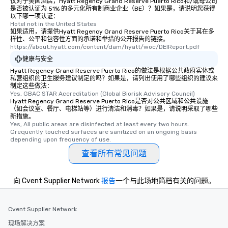
date any dietary restr
仅对于美国酒店，Hyatt Regency Grand Reserve Puerto Rico和/或母公司
是否被认证为 51% 的多元化所有制商业企业（BE）？如果是，请说明您获得
allergies for anyone in
以下哪一项认证：
Feel Like a VIP at Each
Hotel not in the United States
如果适用，请提供Hyatt Regency Grand Reserve Puerto Rico关于其在多
Smacking Foodie Tours
样性、公平和包容性方面的承诺和举措的公开报告的链接。
group members never 
https://about.hyatt.com/content/dam/hyatt/woc/DEIReport.pdf
about waiting in line to
健康与安全
restaurant or being sh
Hyatt Regency Grand Reserve Puerto Rico的做法是根据公共政府实体或
than desirable table. O
私营组织的卫生服务建议制定的吗？如果是，请列出使用了哪些组织的建议来
everyone is treated lik
制定这些做法：
Yes, GBAC STAR Accreditation (Global Biorisk Advisory Council)
immediate seating upon
Hyatt Regency Grand Reserve Puerto Rico是否对公共区域和公共设施
What’s more, your gro
（如会议室、餐厅、电梯站等）进行清洁和消毒？如果是，请说明采取了哪些
新措施。
a special warm welcom
Yes, All public areas are disinfected at least every two hours. 
from the restaurant c
Grequently touched surfaces are sanitized on an ongoing basis 
be printed featuring yo
depending upon frequency of use.
which can be an added 
查看所有常见问题
those Instagram mome
For added ease, we ca
向 Cvent Supplier Network
报告
一个与此场地简档有关的问题。
transportation pick-up
as well as an event ph
for groups that desire 
Cvent Supplier Network
experience, we can als
现场解决方案
an evening helicopter 