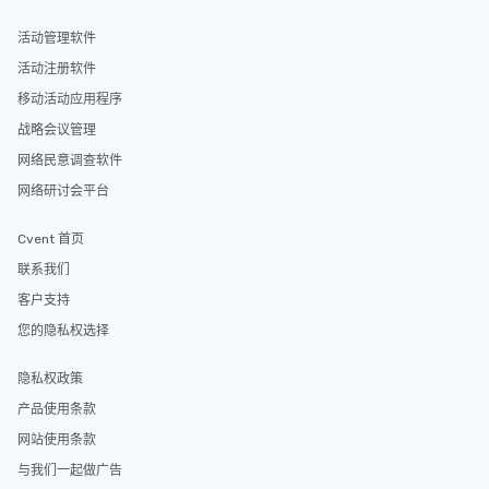
glittering lights of The S
活动管理软件
Memorable Experience f
Smacking Foodie Tours
活动注册软件
to gather and dine tha
移动活动应用程序
experienced, and all ar
战略会议管理
remember. Our one-of-
are special, from the fi
网络民意调查软件
last. It’s an experienc
网络研讨会平台
will reminisce about lo
leave. Location, Location, Location
Cvent 首页
One of the best reason
convenient and efficie
联系我们
experience is designed
客户支持
restaurants are within
您的隐私权选择
walking distance of ea
short stroll allows you
隐私权政策
members a chance to 
networking opportunit
产品使用条款
heading to the next pl
网站使用条款
itinerary. You Get a Dinner and a Show
与我们一起做广告
Our tours offer an exqu