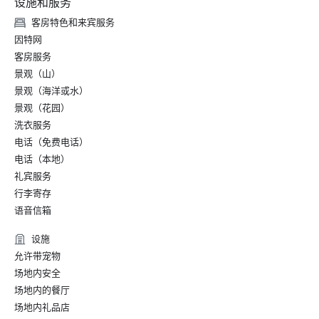
设施和服务
• 2024 年《美国新闻与世界报道》旅行排名——位列波多黎
各第 #5 最佳度假村和最佳酒店

客房特色和来宾服务
• 2022年旅行神话大奖

因特网
• 2021 年 Prevue Visionary Awards — 金奖得主：加勒比/墨
客房服务
西哥最佳酒店户外会议空间

景观（山）
景观（海洋或水）
提名

景观（花园）
• 2026《今日美国》十佳读者之选——最佳目的地度假胜地

• 2026 年《康德纳斯特旅行家》— 最佳酒店

洗衣服务
• 2026 年北极星会议集团斯特拉奖——国际和美国领土（入
电话（免费电话）
围决赛）

电话（本地）
 最佳高尔夫度假村

礼宾服务
 最佳装饰/设计

行李寄存
 最佳现场支持人员

语音信箱
• 2024 年智能会议白金选择奖

• 2024 年度智能会议会议专业人士

设施
• Fodor 的 2023 年酒店大奖 — 浪漫酒店类别

允许带宠物
•《康德纳斯特旅行者》读者选择奖

场地内安全
• Hemispheres 读者选择奖

• 2022年世界会展奖——最佳激励酒店

场地内的餐厅
场地内礼品店