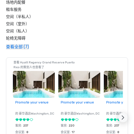
场地内配餐
租车服务
空间（半私人）
空间（室外）
空间（私人）
轮椅无障碍
查看全部 (7)
查看 Hyatt Regency Grand Reserve Puerto
Rico 的策划人也查看了
Promote your venue
Promote your venue
Promote your ve
的 豪华酒店
Washington
, DC
的 豪华酒店
Washington
, DC
的 豪华酒店
Washin
客房
:
237
客房
:
220
客房
:
237
会议室
:
8
会议室
:
17
会议室
:
8