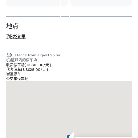
另
外
6
个
地点
到达这里
Distance from airport 23 mi
区域内的停车场
收费停车场
(
US$15.00
/
天
)
代客泊车
(
US$25.00
/
天
)
街道停车
公交车停车场