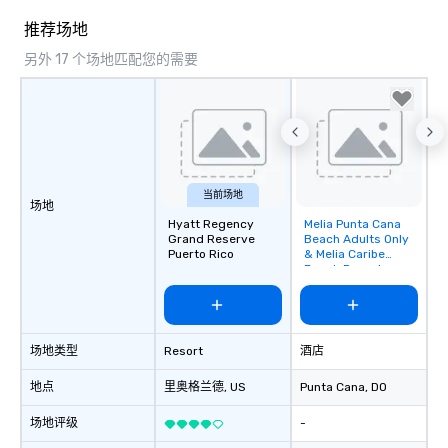
corporate group event
推荐场地
Smacking Foodie Tours,
group is assured a top
另外 17 个场地匹配您的需要
experience with three 
signature dishes at ea
Our affordable tours a
person with tax and gr
included. The only thi
are drinks. However, 
当前场地
package upgrade is ava
场地
Hyatt Regency
Melia Punta Cana
Removed from
provides guests a sign
Grand Reserve
Beach Adults Only
favorites
at various stops. Build Your Network
Puerto Rico
& Melia Caribe
Our exclusive experien
Beach Resort
ultimate networking op
a typical sit-down dinn
to engage the person t
right of you. Because 
场地类型
Resort
酒店
place at multiple resta
地点
里奥格兰德
, US
Punta Cana
, DO
walking in between, th
countless opportunitie
场地评级
-
with different people 