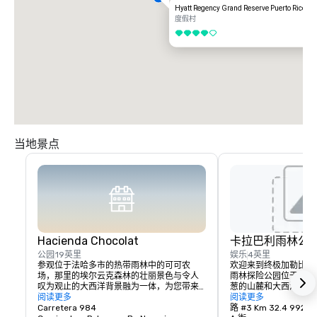
Hyatt Regency Grand Reserve Puerto Rico
度假村
4/5
当地景点
Hacienda Chocolat
卡拉巴利雨林公
公园
19英里
娱乐
4英里
参观位于法哈多市的热带雨林中的可可农
欢迎来到终极加勒比海
场，那里的埃尔云克森林的壮丽景色与令人
雨林探险公园位于埃尔
叹为观止的大西洋背景融为一体，为您带来
葱的山麓和大西洋的清
难忘的体验。
阅读更多
动感十足的牧场，也是
阅读更多
Carretera 984
冒险目的地。除了他们
路 #3 Km 32.4 992 