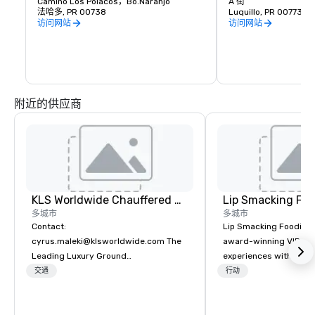
Camino Los Polacos，Bo.Naranjo
Carabalí酒吧和烧
A 街
法哈多, PR 00738
和最好的波多黎各美食
Luquillo, PR 00773
购买配件、纪念品、衣
访问网站
访问网站
附近的供应商
KLS Worldwide Chauffered Services
Lip Smacking Foo
多城市
多城市
Contact:
Lip Smacking Foodie T
cyrus.maleki@klsworldwide.com The
award-winning VIP gro
Leading Luxury Ground
experiences with visits
Transportation company since 1998
restaurants throughou
交通
行动
States. Choose either
activity or evening d