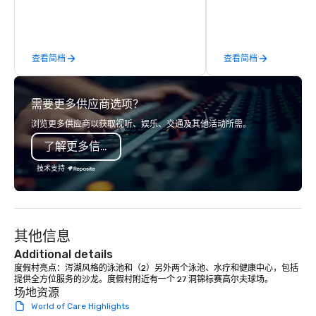
groups are escorted i
the best tables in the 
most-sought-after res
enjoy a parade of sign
查看简档
查看简档
and craft cocktails at 
with complete VIP serv
experience gives gues
需要更多供应商选项？
opportunity to sit next 
colleagues at each ven
浏览更多供应商以获取视听、娱乐、交通及其他活动所需。
mingle, and easily net
了解更多信息
is led by a professiona
specializing in escort
技术支持
with utmost care, who
each experience with 
engaging information 
Lip Smacking Foodie T
其他信息
entertaining activity 
dining experience meld
Additional details
that are sure to add ne
度假村亮点：泻湖风格的泳池和（2）另外两个泳池、水疗和健康中心，包括
提供全方位服务的沙龙。度假村附近有一个 27 洞锦标赛高尔夫球场。
meeting events, from 
场地资源
team building. All-Inclusive Group
World of Care Highlights
Dining When meeting p