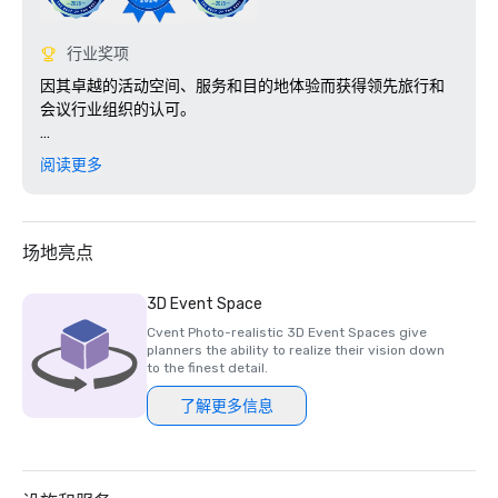
行业奖项
因其卓越的活动空间、服务和目的地体验而获得领先旅行和
会议行业组织的认可。

奖项与表彰

阅读更多
• 2026 年智能会议 — 最佳户外活动空间

• 2025 年 Prevue 远见奖 — 金奖得主：最佳加勒比海酒店和
最佳室内/室外活动空间

• 2025 Stella Awards — 银奖得主：最佳高尔夫度假村

场地亮点
• 2025 年《今日美国》十佳读者选择——最佳目的地度假胜
地 (#8)

3D Event Space
• 2025 年《美国新闻与世界报道》旅行排名——位列波多黎
Cvent Photo-realistic 3D Event Spaces give
各第 #5 最佳度假胜地

planners the ability to realize their vision down
• Travel + Leisure 世界最佳奖项——位列波多黎各五大度假村
to the finest detail.
之列

了解更多信息
• 2024 年北极星会议集团斯特拉奖 — 金奖得主：最佳装饰与
设计

• 2024 年 Prevue 远见奖 — 铜奖得主：加勒比海最佳室内/室
外会议空间
