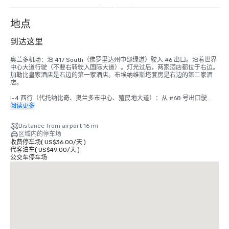
5
个
地点
到达这里
奥兰多机场：沿 417 South（佛罗里达州中部绿道）驶入 #6 出口。沿着世界
中心大道行驶（不要右转驶入国际大道）。灯光过后，两家酒店都位于右边。
加勒比皇家酒店是右边的第一家酒店。布埃纳维斯塔套房是右边的第二家酒
店。 

I-4 西行（代托纳比奇、奥兰多市中心、殖民地大道）：从 #68 号出口驶
出，左转驶入 S.R. 535（阿波普卡/瓦恩兰路）。前往第 3 个灯并左转驶入世
阅读更多
界中心大道。加勒比皇家酒店是左手边的第二家酒店。

Distance from airport 16 mi
I-4 东行（坦帕、克利尔沃特）：从 #67 号出口驶出。沿着右侧国际大道的路
区域内的停车场
标行驶。通过两个红绿灯。我们是继第二个红绿灯（535 号和世界中心大
收费停车场
(
US$36.00
/
天
)
道）之后左边的第二家酒店。

代客泊车
(
US$49.00
/
天
)
公交车停车场
I-75（坦帕）：沿 I-75 到 I-4 东段。从 #67 号出口出来。沿着右侧国际大道
的标志行驶。通过两个红绿灯。我们是继第二个红绿灯（535 号和世界中心
大道）之后左边的第二家酒店。

佛罗里达收费公路南行：从 #259 出口驶出 I-4 西段。走 #68 然后在灯光处
左转。前往第 3 个红绿灯（世界中心大道/536）并左转。我们在左边；毗邻
布埃纳维斯塔套房。

佛罗里达收费公路北行：从 #249 号出口驶向奥西奥拉公园大道。在红绿灯
处左转，然后在奥西奥拉公园大道上向西行驶。退出 “经由535号公路的192