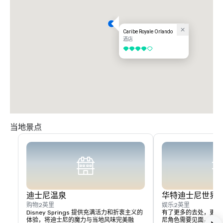
号公路度假村”。右转驶入 S.R. 535（阿波普卡/瓦恩兰路）。前往第三个红
绿灯并右转（世界中心大道/536）。我们在左边；毗邻布埃纳维斯塔套房。

I-95 迈阿密：沿 95 号州际公路向北行驶至佛罗里达收费公路。从 #249 号
Caribe Royale Orlando
出口驶向奥西奥拉公园大道。在红绿灯处左转，然后在奥西奥拉公园大道上向
酒店
西行驶。退出 “经由535号公路的192号公路度假村”。右转驶入 S.R. 
4/5
535（阿波普卡/瓦恩兰路）。前往第三盏灯右转（世界中心大道/536）。我
们在左边；毗邻布埃纳维斯塔套房。

I-95 杰克逊维尔：沿 95 号州际公路向南行驶 I-4 西段。从 #68 号出口驶
出，然后左转驶入 S.R. 535。前往第 3 个红绿灯（世界中心大道）并左转。
我们位于左边；毗邻布埃纳维斯塔套房。
当地景点
迪士尼温泉
华特迪士尼世界®
购物
2英里
娱乐
2英里
Disney Springs 提供充满活力和折衷主义的
有了更多的去处，更多
体验，将迪士尼的魔力与当地风味完美融
尼角色需要见面，现在