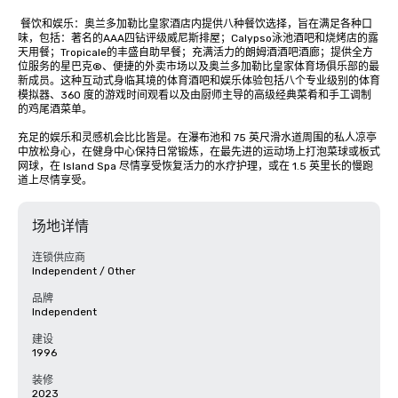
 餐饮和娱乐：奥兰多加勒比皇家酒店内提供八种餐饮选择，旨在满足各种口
味，包括：著名的AAA四钻评级威尼斯排屋；Calypso泳池酒吧和烧烤店的露
天用餐；Tropicale的丰盛自助早餐；充满活力的朗姆酒酒吧酒廊；提供全方
位服务的星巴克®、便捷的外卖市场以及奥兰多加勒比皇家体育场俱乐部的最
新成员。这种互动式身临其境的体育酒吧和娱乐体验包括八个专业级别的体育
模拟器、360 度的游戏时间观看以及由厨师主导的高级经典菜肴和手工调制
的鸡尾酒菜单。 

充足的娱乐和灵感机会比比皆是。在瀑布池和 75 英尺滑水道周围的私人凉亭
中放松身心，在健身中心保持日常锻炼，在最先进的运动场上打泡菜球或板式
网球，在 Island Spa 尽情享受恢复活力的水疗护理，或在 1.5 英里长的慢跑
道上尽情享受。
场地详情
连锁供应商
Independent / Other
品牌
Independent
建设
1996
装修
2023