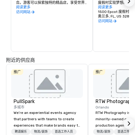
合。游客可以探索独特的精品店，享受世界
度假村实现梦想的最佳
一流的餐饮选择，从美食到休闲舒适的食
阅读更多
的度假体验，这里有四
阅读更多
物，应有尽有。Disney Springs 全年提供现
园，每个主题公园都有
1500 Epcot 度假村大
访问网站
场娱乐表演、引人入胜的艺术展览和特别活
探索无边界的娱乐和家庭
奥兰多, FL, US 32830
动，营造出活泼的氛围，是休闲一天外出和
访问网站
热闹的晚间冒险的完美之选。无论您是想购
体验迪士尼四个迷人的
物、用餐还是娱乐，迪士尼温泉都有特别的
两个令人耳目一新的水
东西可以提供。
趣。这里有一些东西可
体中每个人的想象力，
附近的供应商
推广
推广
PullSpark
RTW Photograph
多城市
Orlando
We’re an experiential events agency
RTW Photography is a c
that partners with teams to create
minority-owned corpor
experiences that make brands easy to
production agency he
love and hard to forget. Most
Orlando, with teams s
聘请娱乐
物流/装饰
首选工作人员
物流/装饰
首选工作人