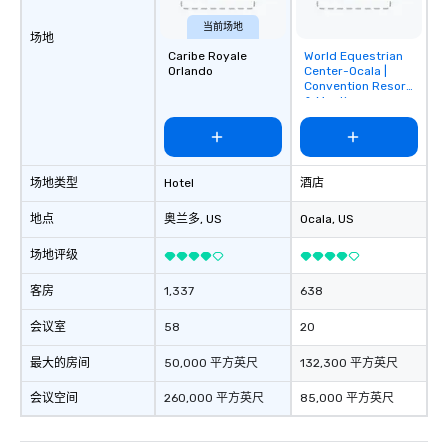
当前场地
场地
Caribe Royale
World Equestrian
Removed from
Orlando
Center-Ocala |
favorites
Convention Resort
& Meetings
场地类型
Hotel
酒店
地点
奥兰多
, US
Ocala
, US
场地评级
客房
1,337
638
会议室
58
20
最大的房间
50,000 平方英尺
132,300 平方英尺
会议空间
260,000 平方英尺
85,000 平方英尺