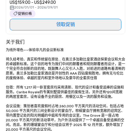
US$159.00 - US$249.00
2026/01/01 - 2026/09/01
促销价格
领取促销
关于我们
为线外增色——体验非凡的会议新标准

将久经考验、真实和传统留在原处... 在奥兰多加勒比皇家酒店探索会议和大会
的卓越新标准。这个目的地专为我们中间的颠覆者和规则颠覆者而设计，是一
个完全符合创新的目的地，既鼓舞人心又引人入胜，对前进的道路有着清晰的
愿景。奥兰多加勒比皇家酒店是开创性的 AAA 四钻度假胜地，拥有无与伦比
的度假体验、卓越的室内和室外场地以及豪华的全套房住宿

住宿：所有 1,217 间一卧室套房均采用清新、现代的设计和备受追捧的设施和
服务。Caribe Royale的专属别墅提供最佳的度假生活，另外还有120间宽敞
的两居室套房，设有设备齐全的厨房、用餐区以及一流的服务和设施。

会议设施：策划者喜欢度假村占地 260,000 平方英尺的活动空间，包括占地 
50,000 平方英尺的三间全新设计的宴会厅。棕榈宴会厅拥有宽敞的迎宾区、
带内置登记处的阳光明媚的中庭和专用的会议室。The Grove 是一座占地 
20,000 平方英尺的新活动草坪，为户外活动提供了一个卓越且备受追捧的空
间。而且，新的珊瑚宴会厅和分组会议将于 2025 年 12 月开放，额外增加了 
20,000 平方英尺的会议空间。 
