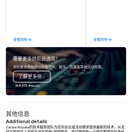
companies already know what makes
Atlanta, Miami, and L
them easy to love; we help teams
coverage available na
design moments that truly stick
specialize in conferen
backed by our trademarked
conventions, trade sh
neuroscience tool, Nistinct.
corporate events, deli
photography, videogra
查看简档
查看简档
lounges, photo booths
and our signature Pho
activation. Planners c
需要更多供应商选项？
fast, reliable turnarou
same-day gallery deli
浏览更多供应商以获取视听、娱乐、交通及其他活动所需。
agenda demands it), 
了解更多信息
site professionalism, a
to extend the life of y
技术支持
marketing, social, and
channels. From multi-
to executive headshot
team scales to your ev
其他信息
of contact, consistent 
market.
Additional details
Caribe Royale的技术服务团队为任何会议或活动需求提供最新的技术。从无