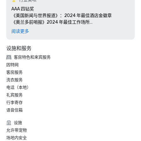
AAA 四钻奖

《美国新闻与世界报道》：2024 年最佳酒店金徽章

《奥兰多前哨报》2024 年最佳工作场所

佛罗里达绿色住宿：三棕榈树称号

阅读更多
Stella Awards：2024 年最佳东南酒店活动空间

设施和服务
客房特色和来宾服务
因特网
客房服务
洗衣服务
电话（本地）
礼宾服务
行李寄存
语音信箱
设施
允许带宠物
场地内安全