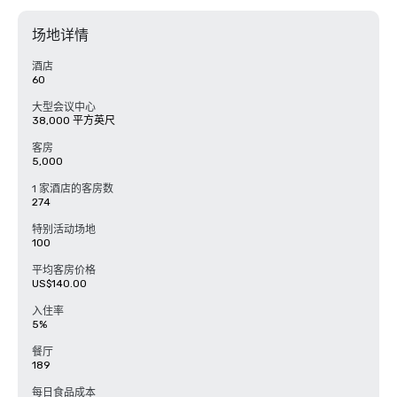
• 团体酒店价格比全国整体平均水平低20-30％ 

• 会议费用比全国平均水平低25％ 

场地详情
• 在所有梅萨酒店和梅萨会议中心免费停车

• 通过轻轨轻松前往梅萨市中心 

• 无需花费任何费用即可享受五钻目的地体验

酒店
• 季节性定价机会比比皆是-向我们询问最优惠的日期！

60
Mesa 的会议空间灵活且独特

大型会议中心
• 最近投资了超过100万美元用于改善我们的酒店和会议中心

38,000 平方英尺
• 2,500 间会议酒店客房 

• 城市中 5,000 间酒店客房

客房
• 48,000 平方英尺的梅萨会议中心

5,000
• 30,000 平方英尺的梅萨艺术中心

• 梅萨或其附近有 100 多个户外活动场地
1 家酒店的客房数
274
特别活动场地
100
平均客房价格
US$140.00
入住率
5%
餐厅
189
每日食品成本