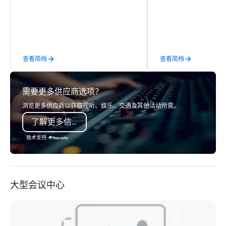
banners, signage, fulfillment,
musicians delivers an 
logistics, shipping, along with e-
and versatile perform
commerce solutions we handle it all.
to various occasions 
While there are many promotional
Here’s what makes the
companies to choose from, our 20+
Versatility: Whether it’
查看简档
查看简档
years of industry experience and
jean bash or a formal bl
commitment to exceptional customer
StarAlliance Band adap
service set us apart. We deliver
occasion. From corpor
需要更多供应商选项？
smart, reliable solutions designed to
private parties to wed
make the end-user experience
anniversaries, and mor
浏览更多供应商以获取视听、娱乐、交通及其他活动所需。
seamless from start to finish. We are
you covered. Song Vari
了解更多信息
also a certified WOSB.
extensive repertoire 
and eras, including cla
技术支持
today’s hits, country, 
soft rock, and jazz. Yo
experience live band k
them! Fun and Surprise
大型会议中心
gifted co-vocalists sh
harmonies, their show i
surprises. They engag
audience, create a pos