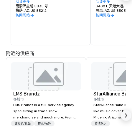
间断服务，每年为亚利桑那州的经济贡献13
阅读更多
• 梅萨距离菲尼克斯天港机
阅读更多
亿美元。
南索萨曼路 5835 号
钟路程

3400 E 天港大道。
梅萨, AZ, US 85212
• 前往全球 100 多
凤凰, AZ, US 85034
飞航班

访问网站
访问网站
• 每日 1200 次航班，
地 

• 从每个机场航站楼出发 Va
电车将带您直接进入梅
附近的供应商
LMS Brandz
StarAlliance Ban
多城市
多城市
LMS Brandz is a full-service agency
StarAlliance Band is a
specializing in trade show
live music cover band 
merchandise and much more. From
Phoenix, Arizona. Led 
booth giveaways and branded apparel
class vocalist Star Lyn
便利项/礼品
物流/装饰
聘请娱乐
to executive gifting, displays,
talented group of prof