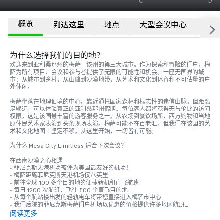
概览
到达这里
地点
大型会议中心
更
为什么选择我们的目的地？
欢迎来到亚利桑那州的梅萨，该州的第三大城市。作为探索和冒险的门户，梅
萨为所有项目、会议和参与者提供了无限的可能性和机会。一座无国界的城
市：从城市到乡村，从山峰到沙漠地带，从艺术和文化到体育和不可估量的户
外休闲。 

梅萨坐落在地理仙境的中心。靠近通托国家森林和标志性的迷信山脉，但距离
足够远，可以体验真正的亚利桑那州假期。每位客人都将获得无与伦比的访问
权限，这是该国最丰富的游客服务之一。从农场到餐饮场所、西方购物和当地
原住民艺术家表演到头条现场表演。梅萨可能不在百老汇，但我们在该国的艺
术和文化地图上坚定不移。从这里开始，一切皆有可能。

为什么 Mesa City Limitless 适合下次会议？ 

在西南沙漠之心相遇

• 菲尼克斯天港机场被评为美国最友好的机场！

• 梅萨距离菲尼克斯天港机场仅八英里

• 前往全球 100 多个目的地的便捷转机和直飞航班

• 每日 1200 次航班，飞往 500 个直飞目的地 

• 从每个航站楼出发的轻轨电车将带您直接进入梅萨市中心

• 我们后院的菲尼克斯梅萨门户机场以优惠的价格提供许多地区航班

阅读更多
我们的定价非常惊人
