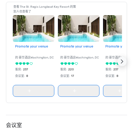
查看 The St. Regis Longboat Key Resort 的策
划人也查看了
Promote your venue
Promote your venue
Promote your ve
的 豪华酒店
Washington
, DC
的 豪华酒店
Washington
, DC
的 豪华酒店
Washin
客房
:
237
客房
:
220
客房
:
237
会议室
:
8
会议室
:
17
会议室
:
8
会议室