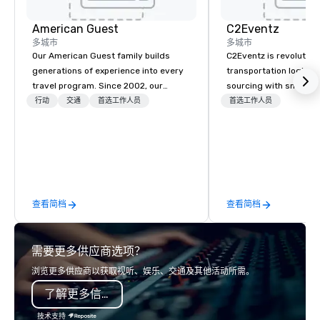
American Guest
C2Eventz
多城市
多城市
Our American Guest family builds
C2Eventz is revolutioni
generations of experience into every
transportation logisti
travel program. Since 2002, our
sourcing with smart, s
mission has been to capture the
technology. Since 200
行动
交通
首选工作人员
首选工作人员
imagination of your corporate guests
planners, EAs, tour op
with tailored incentives, events,
DMCs streamline opera
meetings, and VIP travel experiences
real-time tools like our
throughout the USA and beyond. From
Manifest Link. From p
initial contact, through planning,
tracking to billing, we 
sourcing, contracting, and on-site
seamless logistics—w
查看简档
查看简档
management, we treat your project as
if we were the client. Our personal
network of global suppliers helps us
需要更多供应商选项？
bring your vision to life. With genuine
passion, an international team, and
浏览更多供应商以获取视听、娱乐、交通及其他活动所需。
American hospitality, we deliver our
了解更多信息
promise: your business matters.
技术支持