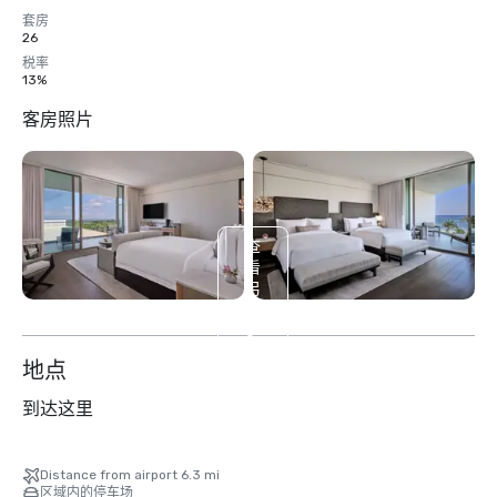
套房
26
税率
13%
客房照片
查
看
另
外
8
个
地点
到达这里
Distance from airport 6.3 mi
区域内的停车场