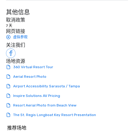
其他信息
取消政策
7 天
网页链接
虚拟参观
关注我们
场地资源
360 Virtual Resort Tour
Aerial Resort Photo
Airport Accessibility Sarasota / Tampa
Inspire Solutions AV Pricing
Resort Aerial Photo from Beach View
The St. Regis Longboat Key Resort Presentation
推荐场地