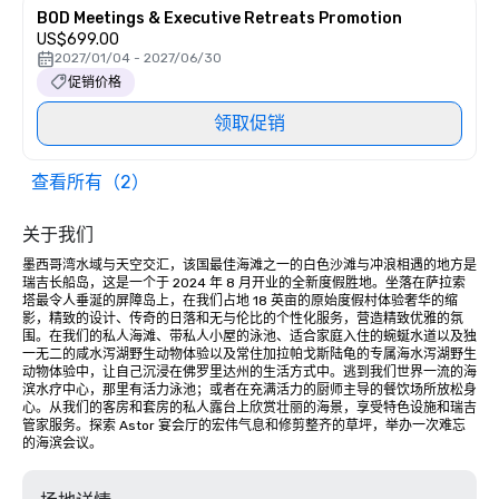
BOD Meetings & Executive Retreats Promotion
US$699.00
2027/01/04 - 2027/06/30
促销价格
领取促销
查看所有（2）
关于我们
墨西哥湾水域与天空交汇，该国最佳海滩之一的白色沙滩与冲浪相遇的地方是
瑞吉长船岛，这是一个于 2024 年 8 月开业的全新度假胜地。坐落在萨拉索
塔最令人垂涎的屏障岛上，在我们占地 18 英亩的原始度假村体验奢华的缩
影，精致的设计、传奇的日落和无与伦比的个性化服务，营造精致优雅的氛
围。在我们的私人海滩、带私人小屋的泳池、适合家庭入住的蜿蜒水道以及独
一无二的咸水泻湖野生动物体验以及常住加拉帕戈斯陆龟的专属海水泻湖野生
动物体验中，让自己沉浸在佛罗里达州的生活方式中。逃到我们世界一流的海
滨水疗中心，那里有活力泳池；或者在充满活力的厨师主导的餐饮场所放松身
心。从我们的客房和套房的私人露台上欣赏壮丽的海景，享受特色设施和瑞吉
管家服务。探索 Astor 宴会厅的宏伟气息和修剪整齐的草坪，举办一次难忘
的海滨会议。