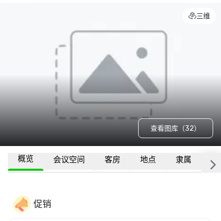
三维
查看图库（32）
概览
会议空间
客房
地点
隶属
更
促销