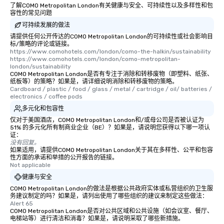
了解COMO Metropolitan London有关健康与安全、可持续性以及多样性和包
容性的常见问题
可持续发展的做法
请提供任何公开传达的COMO Metropolitan London的可持续性或社会影响目
标/策略的评论或链接。
https://www.comohotels.com/london/como-the-halkin/sustainability

https://www.comohotels.com/london/como-metropolitan-
london/sustainability
COMO Metropolitan London是否有专注于消除和转移废物（即塑料、纸张、
纸板等）的策略？如果是，请详细说明消除和转移废物的策略。
Cardboard / plastic / food / glass / metal / cartridge / oil/ batteries / 
electronics / coffee pods
多元化和包容性
仅对于美国酒店，COMO Metropolitan London和/或母公司是否被认证为
51% 的多元化所有制商业企业（BE）？如果是，请说明您获得以下哪一项认
证：
没有回复。
如果适用，请提供COMO Metropolitan London关于其在多样性、公平和包容
性方面的承诺和举措的公开报告的链接。
Not applicable
健康与安全
COMO Metropolitan London的做法是根据公共政府实体或私营组织的卫生服
务建议制定的吗？如果是，请列出使用了哪些组织的建议来制定这些做法：
Alert 65
COMO Metropolitan London是否对公共区域和公共设施（如会议室、餐厅、
电梯站等）进行清洁和消毒？如果是，请说明采取了哪些新措施。