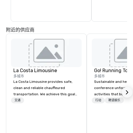
附近的供应商
La Costa Limousine
Go! Running Tour
多城市
多城市
La Costa Limousine provides safe,
Sustainable and healt
clean and reliable chauffeured
conference unforgetta
transportation. We achieve this goal
activities that boost 
with highly trained chauffeurs, the
lower carbon footprint
交通
行动
聘请娱乐
newest vehicles available and a
world on the run with e
commitment to Five Star service. The
running guides.
difference between La Costa
Limousine and other companies can
be explained using one word – quality.