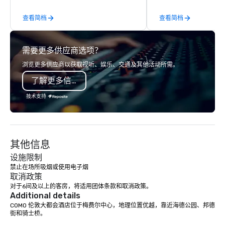
From our perfectly maintained fleet of
查看简档
查看简档
late model luxury vehicles to the
highly experienced and professional
team of chauffeurs and support staff;
需要更多供应商选项？
you will know quality when you travel
with La Costa Limousine.
浏览更多供应商以获取视听、娱乐、交通及其他活动所需。
了解更多信息
技术支持
其他信息
设施限制
禁止在场所吸烟或使用电子烟
取消政策
对于6间及以上的客房，将适用团体条款和取消政策。
Additional details
COMO 伦敦大都会酒店位于梅费尔中心，地理位置优越，靠近海德公园、邦德
街和骑士桥。
