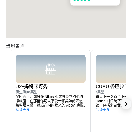
当地景点
O2-妈妈咪呀秀
COMO 香巴拉下
夜生活
10英里
1英里
夕阳西下，你将在 Nikos 的家庭经营的小酒
每天下午 2 点至下午 6 
馆就座，在那里你可以享受一顿美味的四道
Halkin 对传统下午
菜希腊大餐，然后在闪闪发光的 ABBA 迪斯
读，包括来自世界各地的
科舞厅跳舞过夜。与家人和朋友一起计划前
阅读更多
美食。

阅读更多
往妈妈咪呀的假期
为了尊重每道原创菜肴
受益于精心挑选的食材的
部分食材直接从田间送