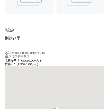
查
看
另
外
16
个
地点
到达这里
Distance from airport 2 mi
区域内的停车场
收费停车场
(
US$20.00
/
天
)
代客泊车
(
US$40.00
/
天
)