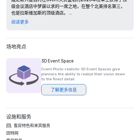
级会议酒店中梦寐以求的一席之地，在整个北美排名第三，
也是拉斯维加斯的顶级酒店。 

阅读更多
在 2025 年《康德纳斯特旅行者》读者选择奖中，Palazzo和
威尼斯人被评为拉斯维加斯排名前五的酒店。除了这一顶级
荣誉外，威尼斯人宫殿还荣获了久负盛名的《康德纳斯特旅
行家》三冠王奖；这是一项精英荣誉，授予具有以下条件的
场地亮点
酒店和度假村：

在过去的三十年中，赢得了该出版物的所有三项主要荣誉：
3D Event Space
热门名单、金榜和读者选择奖。目前，全球只有不到400家
Cvent Photo-realistic 3D Event Spaces give
酒店拥有这一地位，使其成为豪华酒店业的最高荣誉之一。
planners the ability to realize their vision down
to the finest detail.
了解更多信息
设施和服务
客房特色和来宾服务
因特网