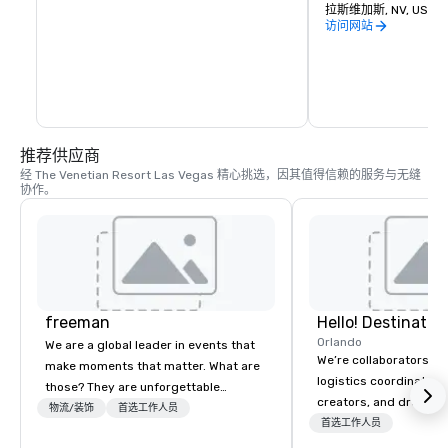
色，同样迷人而且充满
拉斯维加斯, NV, US 89
访问网站
在拉斯维加斯要做的许
歌的船夫驾驶每个缆车
一无二的有利位置投降
氛。
推荐供应商
经 The Venetian Resort Las Vegas 精心挑选，因其值得信赖的服务与无缝
协作。
freeman
Orlando
We are a global leader in events that
We’re collaborators, e
make moments that matter. What are
logistics coordinators,
those? They are unforgettable
creators, and dreame
experiences that create meaningful
物流/装饰
首选工作人员
we love with a passion
首选工作人员
connections. Our integrated full-
We’re here to serve y