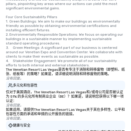
pillars, pinpointing key areas where our actions can yield the most 
significant environmental gains.

Four Core Sustainability Pillars

1.	Green Buildings: We aim to make our buildings as environmentally 
friendly as possible by obtaining environmental certifications and 
installing efficient fixtures.

2.	Environmentally Responsible Operations: We focus on operating our 
buildings in a sustainable manner by implementing sustainable 
standard operating procedures.

3.	Green Meetings: A significant part of our business is centered 
around our Venetian Expo and Convention Center. We collaborate with 
clients to make their events as sustainable as possible.

4.	Stakeholder Engagement: We promote all of our sustainability 
efforts to both internal and external stakeholders.
The Venetian Resort Las Vegas是否有专注于消除和转移废物（即塑料、纸
张、纸板等）的策略？如果是，请详细说明消除和转移废物的策略。
没有回复。
多元化和包容性
仅对于美国酒店，The Venetian Resort Las Vegas和/或母公司是否被认证
为 51% 的多元化所有制商业企业（BE）？如果是，请说明您获得以下哪一项
认证：
没有回复。
如果适用，请提供The Venetian Resort Las Vegas关于其在多样性、公平和
包容性方面的承诺和举措的公开报告的链接。
没有回复。
健康与安全