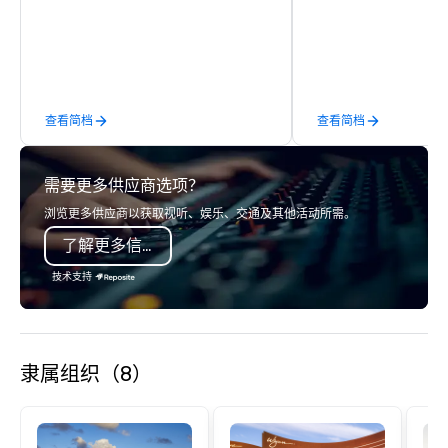
service solutions leverage a 97-year
guests—every way tha
legacy in event management as well
That’s Hello! in a nutsh
as new technologies to build loyalty
decades of experience
trust between audiences and the
processes, and creativ
world’s top brands.
build relationships tha
查看简档
查看简档
confidence and encour
result is a successful
event experience that
需要更多供应商选项？
goosebumps! With more than 30
years of experience a
浏览更多供应商以获取视听、娱乐、交通及其他活动所需。
knowledge of every op
了解更多信息
every destination rea
network of wholly-own
技术支持
believe that what trul
success and the many 
we’ve built are the en
that guide us every da
隶属组织（8）