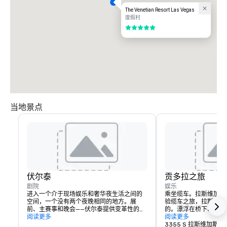
The Venetian Resort Las Vegas
度假村
5/5
当地景点
伏尔泰
贡多拉之旅
剧院
娱乐
进入一个介于现场娱乐和奢华夜生活之间的
乘坐缆车。拉斯维加斯
空间，一个没有两个夜晚相同的地方。展
验缆车之旅，拉斯维加
前、主赛事和晚会——伏尔泰提供变革性的体
的。漂浮在桥下、咖啡
验，涵盖夜晚的每一刻。
阅读更多
沿着大运河滑行。有室
阅读更多
多拉之旅。每间客房都
3355 S 拉斯维加斯大道