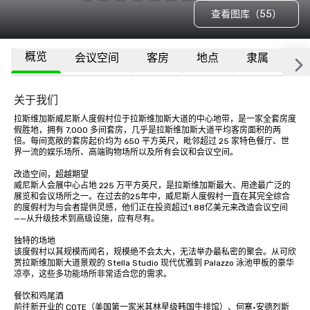
查看图库（55）
概览
会议空间
客房
地点
隶属
更
关于我们
拉斯维加斯威尼斯人度假村位于拉斯维加斯大道的中心地带，是一家全套房度
假胜地，拥有 7,000 多间套房，几乎是拉斯维加斯大道平均客房面积的两
倍。每间宽敞的套房起价均为 650 平方英尺，毗邻超过 25 家特色餐厅、世
界一流的娱乐场所、高端购物场所以及所有会议和会议空间。 

改造空间，超越期望 

威尼斯人会展中心占地 225 万平方英尺，是拉斯维加斯最大、用途最广泛的
展览和会议场所之一。在过去的25年中，威尼斯人度假村一直在其完全综合
的度假村为与会者提供灵感，他们正在投资超过1.88亿美元来改造会议空间
——从升级技术到高级设施，应有尽有。 

独特的场地 

该度假村以其规模而闻名，规模绝不会太大，无法举办最私密的聚会。从可欣
赏拉斯维加斯大道景观的 Stella Studio 现代优雅到 Palazzo 泳池甲板的豪华
凉亭，这些多功能场所非常适合您的需求。 

餐饮和鸡尾酒 

前往新开业的 COTE（美国第一家米其林星级韩国牛排馆）、何塞·安德烈斯