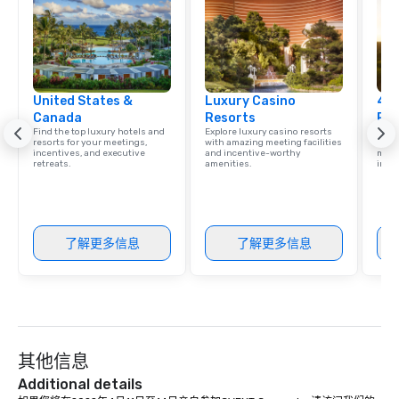
United States &
Luxury Casino
4 S
Canada
Resorts
Res
Find the top luxury hotels and
Explore luxury casino resorts
Disco
resorts for your meetings,
with amazing meeting facilities
hotel
incentives, and executive
and incentive-worthy
meeti
retreats.
amenities.
ince
了解更多信息
了解更多信息
其他信息
Additional details