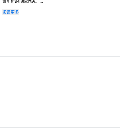
维加斯的顶级酒店。 

阅读更多
在 2025 年《康德纳斯特旅行者》读者选择奖中，Palazzo和威
尼斯人被评为拉斯维加斯排名前五的酒店。除了这一顶级荣誉
外，威尼斯人宫殿还荣获了久负盛名的《康德纳斯特旅行家》三
冠王奖；这是一项精英荣誉，授予具有以下条件的酒店和度假
村：

在过去的三十年中，赢得了该出版物的所有三项主要荣誉：热门
名单、金榜和读者选择奖。目前，全球只有不到400家酒店拥有
这一地位，使其成为豪华酒店业的最高荣誉之一。