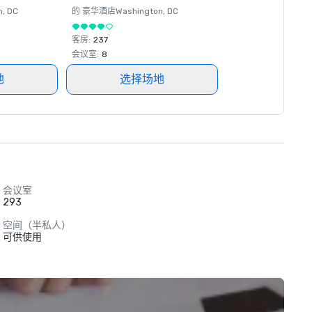
n
, DC
的 豪华酒店
Washington
, DC
客房
:
237
会议室
:
8
地
选择场地
会议室
293
空间（半私人）
可供使用