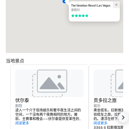
The Venetian Resort Las Vegas
度假村
5/5
当地景点
伏尔泰
贡多拉之旅
剧院
娱乐
进入一个介于现场娱乐和奢华夜生活之间的
乘坐缆车。拉斯维加斯
空间，一个没有两个夜晚相同的地方。展
验缆车之旅，拉斯维加
前、主赛事和晚会——伏尔泰提供变革性的体
的。漂浮在桥下、咖啡
验，涵盖夜晚的每一刻。
阅读更多
沿着大运河滑行。有室
阅读更多
多拉之旅。每间客房都
3355 S 拉斯维加斯大道