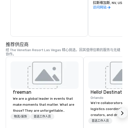
色，同样迷人而且充满
拉斯维加斯, NV, US 89
访问网站
在拉斯维加斯要做的许
歌的船夫驾驶每个缆车
一无二的有利位置投降
氛。
推荐供应商
经 The Venetian Resort Las Vegas 精心挑选，因其值得信赖的服务与无缝
协作。
freeman
Orlando
We are a global leader in events that
We’re collaborators, e
make moments that matter. What are
logistics coordinators,
those? They are unforgettable
creators, and dreame
experiences that create meaningful
物流/装饰
首选工作人员
we love with a passion
首选工作人员
connections. Our integrated full-
We’re here to serve y