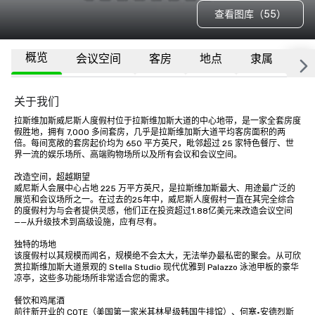
查看图库（55）
概览
会议空间
客房
地点
隶属
更
关于我们
拉斯维加斯威尼斯人度假村位于拉斯维加斯大道的中心地带，是一家全套房度
假胜地，拥有 7,000 多间套房，几乎是拉斯维加斯大道平均客房面积的两
倍。每间宽敞的套房起价均为 650 平方英尺，毗邻超过 25 家特色餐厅、世
界一流的娱乐场所、高端购物场所以及所有会议和会议空间。 

改造空间，超越期望 

威尼斯人会展中心占地 225 万平方英尺，是拉斯维加斯最大、用途最广泛的
展览和会议场所之一。在过去的25年中，威尼斯人度假村一直在其完全综合
的度假村为与会者提供灵感，他们正在投资超过1.88亿美元来改造会议空间
——从升级技术到高级设施，应有尽有。 

独特的场地 

该度假村以其规模而闻名，规模绝不会太大，无法举办最私密的聚会。从可欣
赏拉斯维加斯大道景观的 Stella Studio 现代优雅到 Palazzo 泳池甲板的豪华
凉亭，这些多功能场所非常适合您的需求。 

餐饮和鸡尾酒 

前往新开业的 COTE（美国第一家米其林星级韩国牛排馆）、何塞·安德烈斯