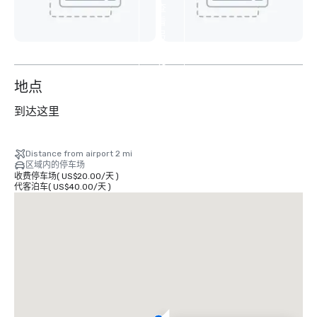
查
看
另
外
16
个
地点
到达这里
Distance from airport 2 mi
区域内的停车场
收费停车场
(
US$20.00
/
天
)
代客泊车
(
US$40.00
/
天
)