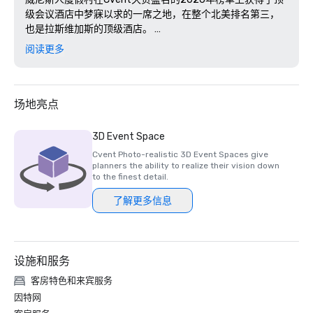
级会议酒店中梦寐以求的一席之地，在整个北美排名第三，
也是拉斯维加斯的顶级酒店。 

阅读更多
在 2025 年《康德纳斯特旅行者》读者选择奖中，Palazzo和
威尼斯人被评为拉斯维加斯排名前五的酒店。除了这一顶级
荣誉外，威尼斯人宫殿还荣获了久负盛名的《康德纳斯特旅
行家》三冠王奖；这是一项精英荣誉，授予具有以下条件的
场地亮点
酒店和度假村：

在过去的三十年中，赢得了该出版物的所有三项主要荣誉：
3D Event Space
热门名单、金榜和读者选择奖。目前，全球只有不到400家
Cvent Photo-realistic 3D Event Spaces give
酒店拥有这一地位，使其成为豪华酒店业的最高荣誉之一。
planners the ability to realize their vision down
to the finest detail.
了解更多信息
设施和服务
客房特色和来宾服务
因特网