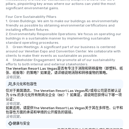
pillars, pinpointing key areas where our actions can yield the most 
significant environmental gains.

Four Core Sustainability Pillars

1.	Green Buildings: We aim to make our buildings as environmentally 
friendly as possible by obtaining environmental certifications and 
installing efficient fixtures.

2.	Environmentally Responsible Operations: We focus on operating our 
buildings in a sustainable manner by implementing sustainable 
standard operating procedures.

3.	Green Meetings: A significant part of our business is centered 
around our Venetian Expo and Convention Center. We collaborate with 
clients to make their events as sustainable as possible.

4.	Stakeholder Engagement: We promote all of our sustainability 
efforts to both internal and external stakeholders.
The Venetian Resort Las Vegas是否有专注于消除和转移废物（即塑料、纸
张、纸板等）的策略？如果是，请详细说明消除和转移废物的策略。
没有回复。
多元化和包容性
仅对于美国酒店，The Venetian Resort Las Vegas和/或母公司是否被认证
为 51% 的多元化所有制商业企业（BE）？如果是，请说明您获得以下哪一项
认证：
没有回复。
如果适用，请提供The Venetian Resort Las Vegas关于其在多样性、公平和
包容性方面的承诺和举措的公开报告的链接。
没有回复。
健康与安全