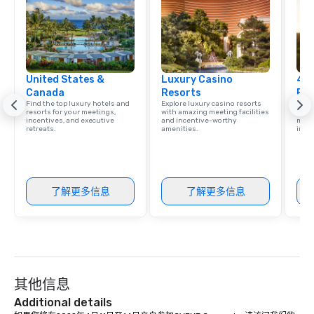
United States &
Luxury Casino
4 S
Canada
Resorts
Res
Find the top luxury hotels and
Explore luxury casino resorts
Disco
resorts for your meetings,
with amazing meeting facilities
hotel
incentives, and executive
and incentive-worthy
meeti
retreats.
amenities.
ince
了解更多信息
了解更多信息
其他信息
Additional details