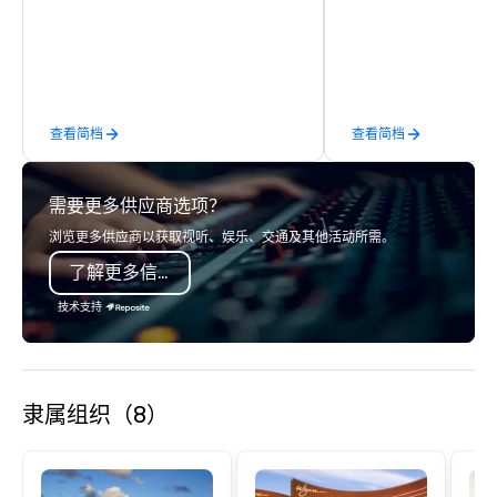
service solutions leverage a 97-year
guests—every way tha
legacy in event management as well
That’s Hello! in a nutsh
as new technologies to build loyalty
decades of experience
trust between audiences and the
processes, and creativ
world’s top brands.
build relationships tha
查看简档
查看简档
confidence and encour
result is a successful
event experience that
需要更多供应商选项？
goosebumps! With more than 30
years of experience a
浏览更多供应商以获取视听、娱乐、交通及其他活动所需。
knowledge of every op
了解更多信息
every destination rea
network of wholly-own
技术支持
believe that what trul
success and the many 
we’ve built are the en
that guide us every da
隶属组织（8）