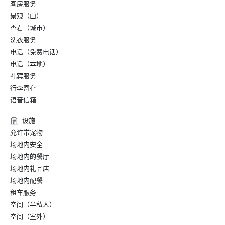
客房服务
o 最佳甜点，牛奶棒

景观（山）
o 最佳户外用餐，Estiatorio Milos

查看（城市）
o 品尝鸡尾酒的最佳去处，The Chandelier

洗衣服务
• 2019 年智能会议智能之星奖 — 最佳激励酒店类别

电话（免费电话）
电话（本地）
• CVENT 美国前 100 家会议酒店

礼宾服务
o 排名：100 分中的 18

行李寄存
语音信箱
• 2019 年《康德纳斯特旅行者》读者选择奖

o 获胜者 — 拉斯维加斯酒店类别

设施
第 4 名，最佳拉斯维加斯酒店
允许带宠物
场地内安全
场地内的餐厅
场地内礼品店
场地内配餐
租车服务
空间（半私人）
空间（室外）