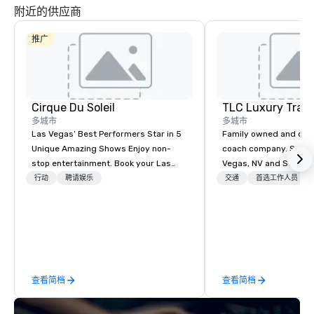
附近的供应商
推广
Cirque Du Soleil
TLC Luxury Trans
多城市
多城市
Las Vegas’ Best Performers Star in 5
Family owned and ope
Unique Amazing Shows Enjoy non-
coach company. Servin
stop entertainment. Book your Las
Vegas, NV and Souther
Vegas show tickets.
areas. Please visit our
行动
聘请娱乐
交通
首选工作人员
more information about
services.
查看简档
查看简档