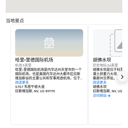
当地景点
哈里·里德国际机场
胡佛水坝
机场
3英里
历史地标
36英里
哈里·里德国际机场是内华达州天堂市的一个
胡佛水坝是位于科罗拉
国际机场，也是美国内华达州大都市区拉斯
凝土拱重力大坝，位于
维加斯谷的主要公共和军事用途机场，位于
桑那州交界处。它建于19
拉斯维加斯市中心以南约5英里处。
阅读更多
条期间，由富兰克林·罗
阅读更多
5757 韦恩牛顿大道
月30日投入使用。
胡佛水坝
拉斯维加斯, NV, US 89119
拉斯维加斯, NV, US 89
访问网站