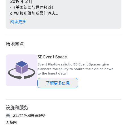
2019 年 2 月

•《美国新闻与世界报道》

o #8 拉斯维加斯最佳酒店

o #6 最佳拉斯维加斯度假村

阅读更多
o #8 内华达州最佳酒店

o #6 内华达州最佳度假村 

o #139 美国最佳酒店

o #54 美国最佳度假村

场地亮点
o #2 Autograph 精选酒店

o #41 万豪国际酒店

3D Event Space
o #6 拉斯维加斯大道 

Cvent Photo-realistic 3D Event Spaces give
•《福布斯旅游指南》明星奖

planners the ability to realize their vision down
o 度假村-推荐

to the finest detail.
o 水疗中心 4 星级

了解更多信息
• AAA 四钻度假村

•《赌场玩家》杂志颁发的 2019 年最佳餐饮和夜生活奖 
(BODN)

设施和服务
o 最佳整体餐饮

o 最佳餐厅种类

客房特色和来宾服务
o 最佳意大利餐厅，Scarpetta

因特网
o 最佳自助餐，Wicked Spoon
