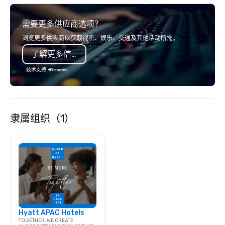
details. Where are we? Nationwide
and abroad, our local 
需要更多供应商选项？
covered. Got a cause 
events put your philan
浏览更多供应商以获取视听、娱乐、交通及其他活动所需。
into action. Short on t
了解更多信息
typically range from 3
hours. Looking for so
技术支持
We customize events 
goals/objectives/budg
隶属组织（1）
Hyatt APAC Hotels
TOGETHER, WE CREATE