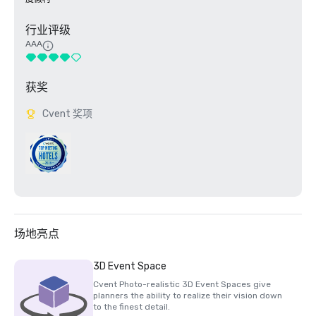
行业评级
AAA
获奖
Cvent 奖项
场地亮点
3D Event Space
Cvent Photo-realistic 3D Event Spaces give
planners the ability to realize their vision down
to the finest detail.