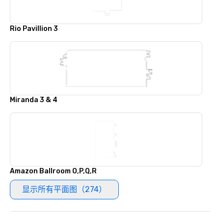
Rio Pavillion 3
Miranda 3 & 4
Amazon Ballroom O,P,Q,R
显示所有平面图（274）