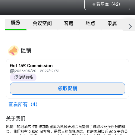
查看图库（42）
概览
会议空间
客房
地点
隶属
更
促销
Get 15% Commission
2026/05/20 - 2027/12/31
促销价格
领取促销
查看所有（4）
关于我们
凯悦目的地酒店拉斯维加斯里奥为凯悦天地会员提供了赚取和兑换积分的机
会。我们拥有 2,520 间客房，是最大的凯悦酒店，套房面积接近 600 平方英