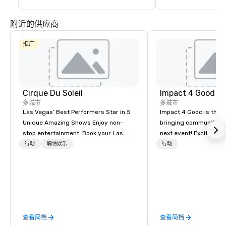
附近的供应商
推广
Cirque Du Soleil
Impact 4 Good
多城市
多城市
Las Vegas’ Best Performers Star in 5
Impact 4 Good is the o
Unique Amazing Shows Enjoy non-
bringing community se
stop entertainment. Book your Las
next event! Exciting a
Vegas show tickets.
team building activitie
行动
聘请娱乐
行动
of what we offer. Let u
best cause/beneficiary
manage the donation l
bring the spirit of co
to your group. From you
request through the d
查看简档
查看简档
event, Impact 4 Good h