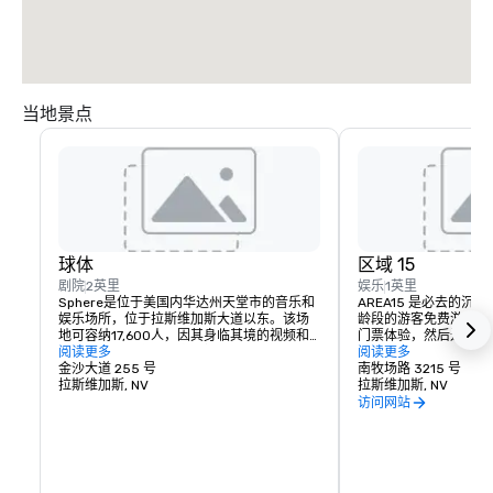
当地景点
球体
区域 15
剧院
2英里
娱乐
1英里
Sphere是位于美国内华达州天堂市的音乐和
AREA15 是必去的
娱乐场所，位于拉斯维加斯大道以东。该场
龄段的游客免费游览景
地可容纳17,600人，因其身临其境的视频和
门票体验，然后进入其
音频功能而上市，其中包括16K分辨率的环绕
阅读更多
和景点、活动和娱乐、
阅读更多
式内部LED屏幕、采用波束成形和波场合成技
金沙大道 255 号
AREA15
南牧场路 3215 号
术的扬声器以及4D物理效果。该场地的外部
拉斯维加斯, NV
拉斯维加斯, NV
还设有58万平方英尺（54,000平方米）的
访问网站
LED显示屏。球体高 366 英尺（112 米），宽 
516 英尺（157 米）。该竞技场耗资23亿美
元，是拉斯维加斯谷建造的最昂贵的娱乐场
所。