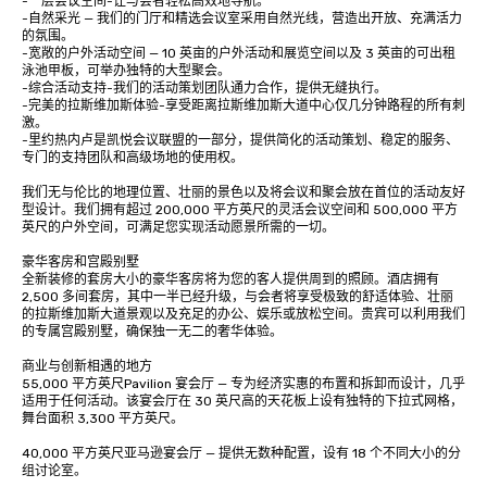
-一层会议空间-让与会者轻松高效地导航。 

-自然采光 — 我们的门厅和精选会议室采用自然光线，营造出开放、充满活力
的氛围。 

-宽敞的户外活动空间 — 10 英亩的户外活动和展览空间以及 3 英亩的可出租
泳池甲板，可举办独特的大型聚会。 

-综合活动支持-我们的活动策划团队通力合作，提供无缝执行。 

-完美的拉斯维加斯体验-享受距离拉斯维加斯大道中心仅几分钟路程的所有刺
激。 

-里约热内卢是凯悦会议联盟的一部分，提供简化的活动策划、稳定的服务、
专门的支持团队和高级场地的使用权。 

我们无与伦比的地理位置、壮丽的景色以及将会议和聚会放在首位的活动友好
型设计。我们拥有超过 200,000 平方英尺的灵活会议空间和 500,000 平方
英尺的户外空间，可满足您实现活动愿景所需的一切。 

豪华客房和宫殿别墅 

全新装修的套房大小的豪华客房将为您的客人提供周到的照顾。酒店拥有 
2,500 多间套房，其中一半已经升级，与会者将享受极致的舒适体验、壮丽
的拉斯维加斯大道景观以及充足的办公、娱乐或放松空间。贵宾可以利用我们
的专属宫殿别墅，确保独一无二的奢华体验。 

商业与创新相遇的地方 

55,000 平方英尺Pavilion 宴会厅 — 专为经济实惠的布置和拆卸而设计，几乎
适用于任何活动。该宴会厅在 30 英尺高的天花板上设有独特的下拉式网格，
舞台面积 3,300 平方英尺。 

40,000 平方英尺亚马逊宴会厅 — 提供无数种配置，设有 18 个不同大小的分
组讨论室。 
