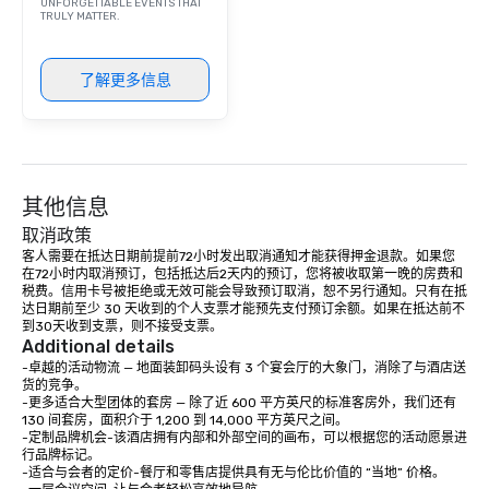
UNFORGETTABLE EVENTS THAT
TRULY MATTER.
了解更多信息
其他信息
取消政策
客人需要在抵达日期前提前72小时发出取消通知才能获得押金退款。如果您
在72小时内取消预订，包括抵达后2天内的预订，您将被收取第一晚的房费和
税费。信用卡号被拒绝或无效可能会导致预订取消，恕不另行通知。只有在抵
达日期前至少 30 天收到的个人支票才能预先支付预订余额。如果在抵达前不
到30天收到支票，则不接受支票。
Additional details
-卓越的活动物流 — 地面装卸码头设有 3 个宴会厅的大象门，消除了与酒店送
货的竞争。 

-更多适合大型团体的套房 — 除了近 600 平方英尺的标准客房外，我们还有 
130 间套房，面积介于 1,200 到 14,000 平方英尺之间。 

-定制品牌机会-该酒店拥有内部和外部空间的画布，可以根据您的活动愿景进
行品牌标记。 

-适合与会者的定价-餐厅和零售店提供具有无与伦比价值的 “当地” 价格。 
