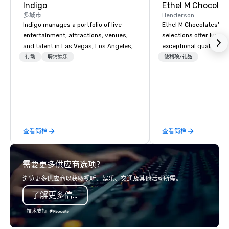
Indigo
Ethel M Chocolat
多城市
Henderson
Indigo manages a portfolio of live
Ethel M Chocolates’ g
entertainment, attractions, venues,
selections offer luxuri
and talent in Las Vegas, Los Angeles,
exceptional quality, m
and Atlantic City. We specialize in
ideal choice for specia
行动
聘请娱乐
便利项/礼品
business to business relationship
corporate holiday gift
sales. Our friendly team is here to help
celebrations. Whether 
you and your clients deliver
expressing appreciati
exceptional experiences. Indigo is not
for their hard work, re
a third party; we work on behalf of the
partners for their coll
Producers to provide best rates, a
thanking clients for the
查看简档
查看简档
direct line of communication, and
celebrating a milesto
unparalleled customer service.
chocolate box from Et
Chocolates leaves a la
需要更多供应商选项？
impression. We also p
sleeves for our chocol
浏览更多供应商以获取视听、娱乐、交通及其他活动所需。
you to create a truly u
了解更多信息
any event. Enjoy our w
service and an elevat
技术支持
experience that sets yo