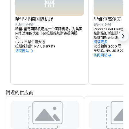
哈里·里德国际机场
里维尔高尔夫
机场
20分钟
娱乐
10分钟
哈里·里德国际机场是一个国际机场，为美国
Revere Golf Cl
内华达州的大都市区拉斯维加斯谷提供服
拉斯维加斯山脚下的山
务。
斯维加斯天际线和远处
5757 韦恩牛顿大道
色，而列克星敦令人惊叹
阅读更多
拉斯维加斯, NV, US 89119
72杆布局将在经典的
汉普顿路 2600 号
的射门能力。我们的康
亨德森, NV, US 89052
访问网站
的，采用标准杆72杆7
访问网站
百慕大球道和大型果岭
乐部，无论您的技能水
您提供多种选择，以适
附近的供应商