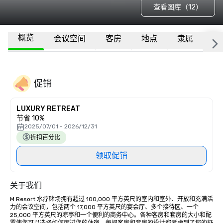
查看图库（12）
概览
会议空间
客房
地点
隶属
更
促销
LUXURY RETREAT
节省 10%
2025/07/01 - 2026/12/31
折扣百分比
领取促销
关于我们
M Resort 水疗赌场拥有超过 100,000 平方英尺的室内和室外、开放和充满活
力的会议空间，包括两个 17,000 平方英尺的宴会厅、多个接待区、一个 
25,000 平方英尺的凉亭和一个便利的商务中心。各种客房和套房的大小和配