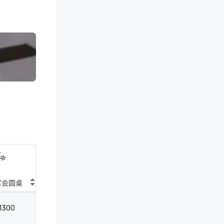
宴会圆桌
鸡尾酒圆桌
剧院
教
1300
1800
2300
-