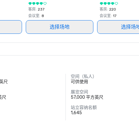
客房
:
237
客房
:
220
会议室
:
8
会议室
:
17
选择场地
选择场
空间（私人）
方英尺
可供使用
展览空间
方英尺
57,000 平方英尺
）
站立容纳名额
1,645