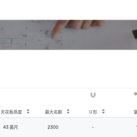
天花板高度
最大名额
U 形
43 英尺
2300
-