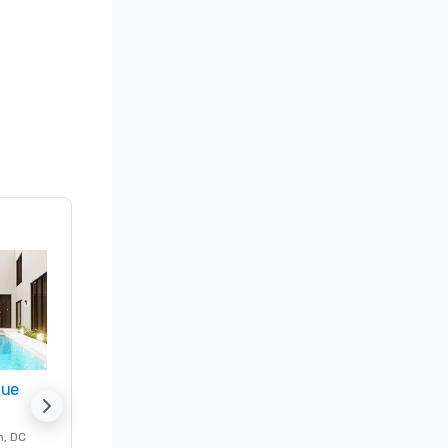
nue
Promote your venue
n
, DC
的 豪华酒店
Washington
, DC