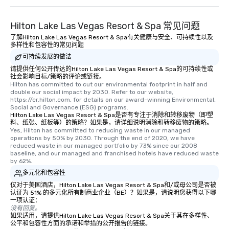
Hilton Lake Las Vegas Resort & Spa 常见问题
了解Hilton Lake Las Vegas Resort & Spa有关健康与安全、可持续性以及
多样性和包容性的常见问题
可持续发展的做法
请提供任何公开传达的Hilton Lake Las Vegas Resort & Spa的可持续性或
社会影响目标/策略的评论或链接。
Hilton has committed to cut our environmental footprint in half and 
double our social impact by 2030. Refer to our website, 
https://cr.hilton.com, for details on our award-winning Environmental, 
Social and Governance (ESG) programs.
Hilton Lake Las Vegas Resort & Spa是否有专注于消除和转移废物（即塑
料、纸张、纸板等）的策略？如果是，请详细说明消除和转移废物的策略。
Yes, Hilton has committed to reducing waste in our managed 
operations by 50% by 2030. Through the end of 2020, we have 
reduced waste in our managed portfolio by 73% since our 2008 
baseline, and our managed and franchised hotels have reduced waste 
by 62%.
多元化和包容性
仅对于美国酒店，Hilton Lake Las Vegas Resort & Spa和/或母公司是否被
认证为 51% 的多元化所有制商业企业（BE）？如果是，请说明您获得以下哪
一项认证：
没有回复。
如果适用，请提供Hilton Lake Las Vegas Resort & Spa关于其在多样性、
公平和包容性方面的承诺和举措的公开报告的链接。