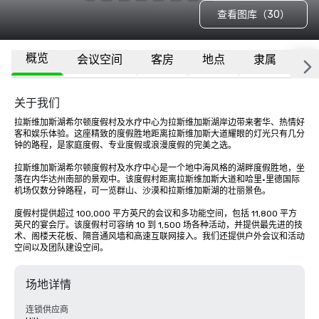
查看图库（30）
概览
会议空间
客房
地点
隶属
更
关于我们
拉斯维加斯湖希尔顿度假村及水疗中心为拉斯维加斯湖岸边带来奢华、热情好
客和娱乐体验。这座精致的度假胜地距离拉斯维加斯大道耀眼的灯光只有几分
钟的路程，是家庭度假、专业度假或浪漫度假的完美之选。

拉斯维加斯湖希尔顿度假村及水疗中心是一个地中海风格的湖畔度假胜地，坐
落在内华达州南部的景观中。该度假村距离拉斯维加斯大道和哈里·里德国际
机场仅数分钟路程，可一览群山、沙漠和拉斯维加斯湖的壮丽景色。

度假村提供超过 100,000 平方英尺的会议和多功能空间，包括 11,800 平方
英尺的宴会厅。该度假村可容纳 10 到 1,500 场各种活动，并提供最先进的技
术、阁楼天花板、隔音通风墙和高速互联网接入。我们还提供户外会议和活动
空间以及团队建设空间。
场地详情
连锁供应商