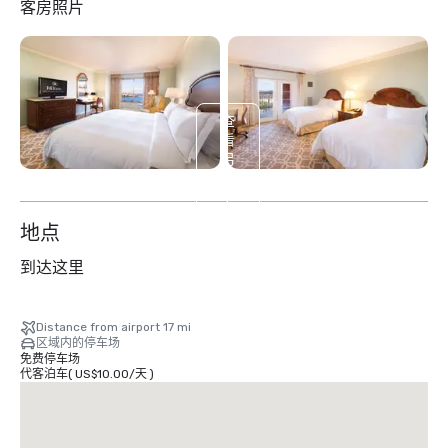
客房照片
查
看
另
外
4
个
地点
到达这里
Distance from airport 17 mi
区域内的停车场
免费停车场
代客泊车
(
US$10.00
/
天
)