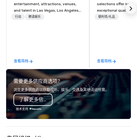
entertainment, attractions, venues,
selections offer luxuri
and talent in Las Vegas, Los Angeles,
exceptional quality, m
and Atlantic City. We specialize in
ideal choice for specia
行动
聘请娱乐
便利项/礼品
business to business relationship
corporate holiday gift
sales. Our friendly team is here to help
celebrations. Whether 
you and your clients deliver
expressing appreciati
exceptional experiences. Indigo is not
for their hard work, re
a third party; we work on behalf of the
partners for their coll
Producers to provide best rates, a
thanking clients for the
查看简档
查看简档
direct line of communication, and
celebrating a milesto
unparalleled customer service.
chocolate box from Et
Chocolates leaves a la
需要更多供应商选项？
impression. We also p
sleeves for our chocol
浏览更多供应商以获取视听、娱乐、交通及其他活动所需。
you to create a truly u
了解更多信息
any event. Enjoy our w
service and an elevat
技术支持
experience that sets yo