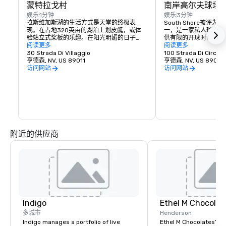
蒙特拉戈村
南岸高尔夫球场
娱乐
1分钟
娱乐
3分钟
拉斯维加斯湖的生活方式是天堂的终极表
South Shore被评
现。在占地320英亩的湖泊上划皮艇，或体
一，是一家私人球场，
验站立式桨板的乐趣。在阳光明媚的日子
供有限的开球时间。该
里，乘坐达菲船放松一下，或者体验飞板或
阅读更多
和拉斯维加斯大道景色
阅读更多
喷气背包的刺激。提供全方位服务的码头意
30 Strada Di Villaggio
的高尔夫球手提供了出
100 Strada Di Circolo
味着您可以在特殊场合乘坐节日游艇巡游滑
亨德森, NV, US 89011
亨德森, NV, US 89011
入夕阳。您的冒险、休闲和休闲生活等着
访问网站
访问网站
您！ 

湖畔餐厅提供多样化的菜单选择，使
MonteLaGo Village的用餐成为一种独特的
体验，让您尽情享受生活乐趣

拉斯维加斯湖社区。
附近的供应商
Indigo
Ethel M Chocolat
多城市
Henderson
Indigo manages a portfolio of live
Ethel M Chocolates’ g