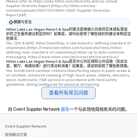
Please refer to https://jobs.hilton.com/diversity and our annual 
Supplier Diversity Report (https://cr.hilton.com/wp-
content/uploads/2021/03/Hilton-2020-Supplier-Diversity-
Report.pdf).
健康与安全
Hilton Lake Las Vegas Resort & Spa的做法是根据公共政府实体或私营组
织的卫生服务建议制定的吗？如果是，请列出使用了哪些组织的建议来制定这
些做法：
Yes, CDC & WHO. Hilton CleanStay, a new industry-defining standard of 
cleanliness (https://newsroom.hilton.com/corporate/news/hilton-
defining-new-standard-of-cleanliness) Hilton up to date customer 
messaging: https://www.hilton.com/en/corporate/coronavirus/
Hilton Lake Las Vegas Resort & Spa是否对公共区域和公共设施（如会议
室、餐厅、电梯站等）进行清洁和消毒？如果是，请说明采取了哪些新措施。
Yes, Install hand sanitizer stations/disinfecting wipes in public areas & 
on shuttles; enhanced cleaning of high touch areas, lobbies, elevators, 
doors, bathrooms; F&B service in accordance with food safety 
guidelines, dining configured for physical distancing
查看所有常见问题
向 Cvent Supplier Network
报告
一个与此场地简档有关的问题。
Cvent Supplier Network
现场解决方案