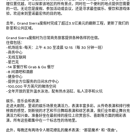
理位置优越，可以探索该地区的所有景点，同时在一个便利的地点提供您需要
的一切。无论您是度假、参加活动或会议，还是寻求最佳娱乐、餐饮和游戏体
验，欢迎来到里诺最宏伟的目的地。

去年，Grand Sierra度假村完成了超过3.5亿美元的翻新工程，更新了我们的
卧室和公共区域。

Grand Sierra度假村为日常商务旅客提供各种各样的住宿。 

住宿包括： 

-机场班车-每天：上午 4:30 至凌晨 12:15（每 30 分钟一班）

-商务中心

-无线互联网

-星巴克

-14 家餐厅和 Grab & Go 餐厅

-8 间酒吧和酒廊

-健身中心 

-提供全方位服务的日间水疗中心

-100,000 平方英尺的赌场空间

-全年开放的室外温水泳池，配有热水浴缸、私人凉亭和火坑

娱乐、音乐会和表演：

走进大剧院，里诺的娱乐场景充满活力，表演丰富多彩。从传奇表演和排行榜
榜首的感觉，到新锐的才艺和节日舞蹈表演和综艺表演，我们全年都让舞台充
满活力和兴奋。准备好坐在最前排的座位上欣赏音乐、喜剧等方面的精彩表
演，所有这些都集中在一个标志性的场地里。

此外，每晚还有两场令人眼花缭乱的魔术表演：“那是魔术” 和 “夜曲”。 
