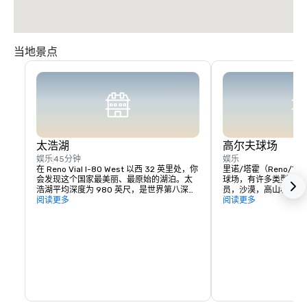
当地景点
太浩湖
高尔夫球场
娱乐
45分钟
娱乐
在 Reno Vial I-80 West 以西 32 英里处，你
里诺/塔霍（Reno/T
会发现这个国家最美丽、最原始的湖泊。太
球场，有许多类型的链
浩湖平均深度为 980 英尺，是世界第八深的
员，沙漠，高山和树林间的
湖泊，也是美国第二深的湖泊。您可以在这
阅读更多
其中一些课程：

阅读更多
里享受多种活动：滑水滑雪、在南岸的赌场
玩游戏、山地自行车、骑马、乘坐贡多拉、
ArrowCreek Club、D'
乘坐风景优美的缆车、攀岩等等。您将享受
Legado 的代顿谷
这个地方的纯净之美，那里有水晶般清澈的
夫球场、帝国牧场高尔
海水，数英里美丽的海岸线和周围的群山。
尔夫俱乐部、红鹰度假