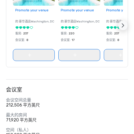
Promote your venue
Promote your venue
Promote your ve
的 豪华酒店
Washington
, DC
的 豪华酒店
Washington
, DC
的 豪华酒店
Washin
客房
:
237
客房
:
220
客房
:
237
会议室
:
8
会议室
:
17
会议室
:
8
会议室
会议空间总量
212,506 平方英尺
最大的房间
71,920 平方英尺
空间（私人）