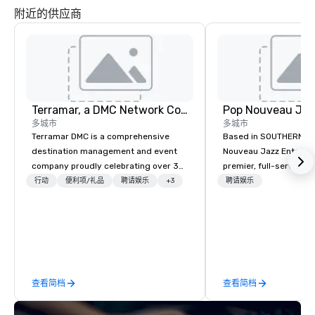
附近的供应商
Terramar, a DMC Network Company
多城市
多城市
Terramar DMC is a comprehensive
Based in SOUTHERN CA
destination management and event
Nouveau Jazz Entertai
company proudly celebrating over 30
premier, full-service J
years in business. Renowned for its
entertainment manag
行动
便利项/礼品
聘请娱乐
+3
聘请娱乐
outstanding service, Terramar has
specializing in a sophi
secured its position as one of the
genre musical experien
most esteemed destination
Nouveau Jazz." Our mis
management companies (DMCs)
create and curate memo
within the meetings and incentive
entertainment experie
industry. It operates seven offices
clients and audiences 
查看简档
查看简档
across 15 destinations in three
enthusiasm after every eve
countries. With local teams deeply
makes our approach spe
integrated into the communities they
"Recognition Factor." 