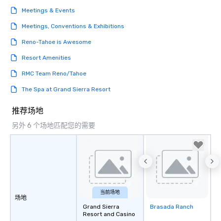
unforgettable all night
Meetings & Events
Pop Nouveau will be th
of the way to make pl
Meetings, Conventions & Exhibitions
wedding day a breeze
Reno-Tahoe is Awesome
options available for 
and every budget.
Resort Amenities
RMC Team Reno/Tahoe
The Spa at Grand Sierra Resort
推荐场地
另外 6 个场地匹配您的需要
当前场地
场地
Grand Sierra
Brasada Ranch
Removed from
Resort and Casino
favorites