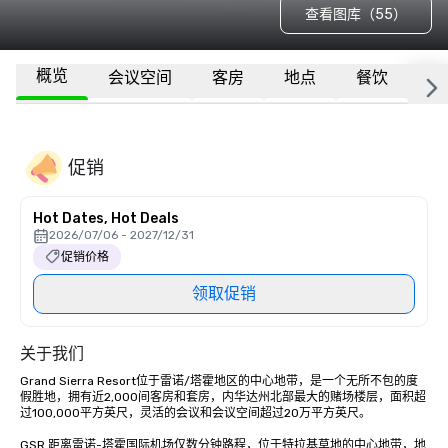
查看图库（55）
概览
会议空间
客房
地点
餐饮
更
促销
Hot Dates, Hot Deals
2026/07/06 - 2027/12/31
促销价格
领取促销
关于我们
Grand Sierra Resort位于雷诺/塔霍地区的中心地带，是一个无所不包的度
假胜地，拥有近2,000间客房和套房，内华达州北部最大的赌场楼层，面积超
过100,000平方英尺，灵活的会议和会议空间超过20万平方英尺。 

GSR 距离雷诺-塔霍国际机场仅数分钟路程，位于特拉基草地的中心地带，地