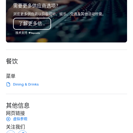
需要更多供应商选项？
serve, Terramar delivers remarkable
audience hears a famil
service and innovative solutions for
Spears, Bruno Mars, or
浏览更多供应商以获取视听、娱乐、交通及其他活动所需。
clients in the incentive, corporate, and
melody reimagined thr
了解更多信息
association sectors. Terramar's
1940s lens, it creates 
services encompass transportation,
moment. It invites the
技术支持
tours, team-building, gifting, event
lean in, sparking conv
staffing, program logistics, decor and
connection. ► How We Elevate Your
event design, entertainment,
Event: We don’t just p
corporate social responsibility (CSR),
background music; we 
餐饮
speaker coordination, sustainability
curated atmosphere. W
initiatives, and more.
high-stakes corporate 
intimate boutique wedd
菜单
brand launch, our ens
Dining & Drinks
styled and coached to
aesthetic excellence of
Bespoke Curation: From
其他信息
pianists to full "Big B
orchestras. Versatile R
网页链接
library of hundreds of
虚拟参观
rearranged with synco
关注我们
and soul. ► Visual Sophistication: Our