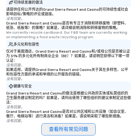
可持续发展的做法
请提供任何公开传达的Grand Sierra Resort and Casino的可持续性或社会
影响目标/策略的评论或链接。
没有回复。
Grand Sierra Resort and Casino是否有专注于消除和转移废物（即塑料、
纸张、纸板等）的策略？如果是，请详细说明消除和转移废物的策略。
We currently recycle cardboard. Our F&B team are currently working 
on implementing a food waste recycling program.
多元化和包容性
仅对于美国酒店，Grand Sierra Resort and Casino和/或母公司是否被认证
为 51% 的多元化所有制商业企业（BE）？如果是，请说明您获得以下哪一项
认证：
没有回复。
如果适用，请提供Grand Sierra Resort and Casino关于其在多样性、公平
和包容性方面的承诺和举措的公开报告的链接。
没有回复。
健康与安全
Grand Sierra Resort and Casino的做法是根据公共政府实体或私营组织的
卫生服务建议制定的吗？如果是，请列出使用了哪些组织的建议来制定这些做
法：
没有回复。
Grand Sierra Resort and Casino是否对公共区域和公共设施（如会议室、
餐厅、电梯站等）进行清洁和消毒？如果是，请说明采取了哪些新措施。
没有回复。
查看所有常见问题