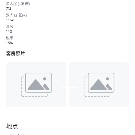
单人房 (1张 床)
712
双人 (2 张床)
1,136
套房
142
税率
13%
客房照片
查
看
另
外
8
个
地点