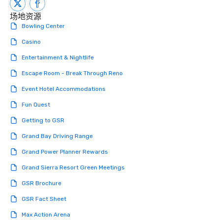
performers reflect the
场地资源
aesthetic—classic ele
Bowling Center
modern edge. By choo
Nouveau Jazz, you aren
Casino
a band; you are securi
Entertainment & Nightlife
immersive experience.
in that "golden hour"
Escape Room - Break Through Reno
the music is sophistic
cocktails and conversa
Event Hotel Accommodations
infectious enough to 
Fun Quest
engaged and energize
the night. ► Pop Nouveau has
Getting to GSR
decades of experience
Grand Bay Driving Range
weddings all over the 
ready to provide you w
Grand Power Planner Rewards
soundtrack to enhanc
Grand Sierra Resort Green Meetings
of your special day! F
mood for your "I do" m
GSR Brochure
creating a swinging vib
GSR Fact Sheet
hour, to providing som
for dinner which lead r
Max Action Arena