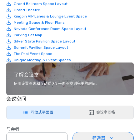
Grand Ballroom Space Layout
Grand Theatre
Kingpin VIP Lanes & Lounge Event Space
Meeting Space & Floor Plans
Nevada Conference Room Space Layout
Parking Lot Map
Silver State Pavilion Space Layout
Summit Pavilion Space Layout
The Pool Event Space
Unique Meeting & Event Spaces
了解会议室
使用设置图表和互动式 3D 平面图找到完美的房间。
会议空间
互动式平面图
会议室网格
与会者
筛选器