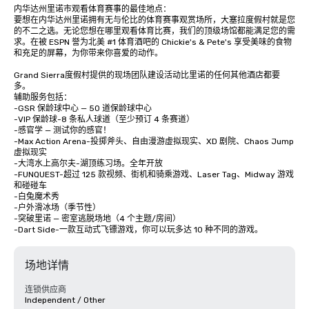
内华达州里诺市观看体育赛事的最佳地点：

要想在内华达州里诺拥有无与伦比的体育赛事观赏场所，大塞拉度假村就是您
的不二之选。无论您想在哪里观看体育比赛，我们的顶级场馆都能满足您的需
求。在被 ESPN 誉为北美 #1 体育酒吧的 Chickie's & Pete's 享受美味的食物
和充足的屏幕，为你带来你喜爱的动作。

Grand Sierra度假村提供的现场团队建设活动比里诺的任何其他酒店都要
多。

辅助服务包括：

-GSR 保龄球中心 — 50 道保龄球中心

-VIP 保龄球-8 条私人球道（至少预订 4 条赛道）

-感官学 — 测试你的感官！

-Max Action Arena-投掷斧头、自由漫游虚拟现实、XD 剧院、Chaos Jump 
虚拟现实

-大湾水上高尔夫-湖顶练习场。全年开放

-FUNQUEST-超过 125 款视频、街机和骑乘游戏、Laser Tag、Midway 游戏
和碰碰车

-白兔魔术秀

-户外滑冰场（季节性）

-突破里诺 — 密室逃脱场地（4 个主题/房间）

-Dart Side-一款互动式飞镖游戏，你可以玩多达 10 种不同的游戏。
场地详情
连锁供应商
Independent / Other