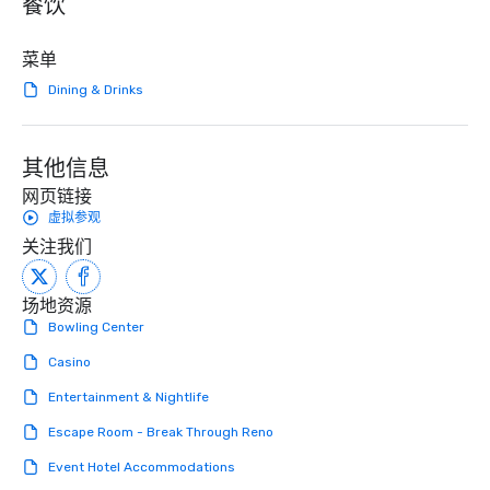
餐饮
speaker coordination, sustainability
curated atmosphere. W
initiatives, and more.
high-stakes corporate 
intimate boutique wedd
菜单
brand launch, our ens
Dining & Drinks
styled and coached to
aesthetic excellence of
Bespoke Curation: From
其他信息
pianists to full "Big B
orchestras. Versatile R
网页链接
library of hundreds of
虚拟参观
rearranged with synco
关注我们
and soul. ► Visual Sophistication: Our
performers reflect the
场地资源
aesthetic—classic ele
Bowling Center
modern edge. By choo
Nouveau Jazz, you aren
Casino
a band; you are securi
Entertainment & Nightlife
immersive experience.
in that "golden hour"
Escape Room - Break Through Reno
the music is sophistic
cocktails and conversa
Event Hotel Accommodations
infectious enough to 