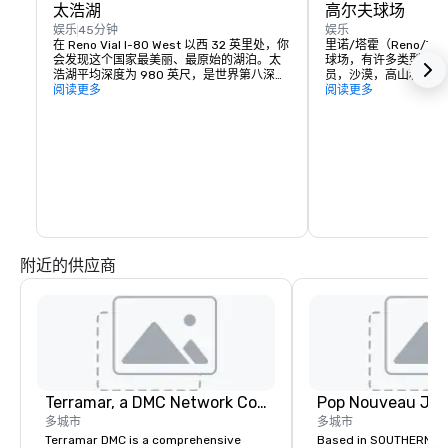
太浩湖
高尔夫球场
娱乐
45分钟
娱乐
在 Reno Vial I-80 West 以西 32 英里处，你
里诺/塔霍（Reno/T
会发现这个国家最美丽、最原始的湖泊。太
球场，有许多类型的链
浩湖平均深度为 980 英尺，是世界第八深的
员，沙漠，高山和树林间的
湖泊，也是美国第二深的湖泊。您可以在这
阅读更多
其中一些课程：

阅读更多
里享受多种活动：滑水滑雪、在南岸的赌场
玩游戏、山地自行车、骑马、乘坐贡多拉、
ArrowCreek Club、D'
乘坐风景优美的缆车、攀岩等等。您将享受
Legado 的代顿谷
这个地方的纯净之美，那里有水晶般清澈的
夫球场、帝国牧场高尔
海水，数英里美丽的海岸线和周围的群山。
尔夫俱乐部、红鹰度假
附近的供应商
Terramar, a DMC Network Company
多城市
多城市
Terramar DMC is a comprehensive
Based in SOUTHERN CA