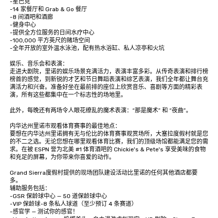
-星巴克

-14 家餐厅和 Grab & Go 餐厅

-8 间酒吧和酒廊

-健身中心 

-提供全方位服务的日间水疗中心

-100,000 平方英尺的赌场空间

-全年开放的室外温水泳池，配有热水浴缸、私人凉亭和火坑

娱乐、音乐会和表演：

走进大剧院，里诺的娱乐场景充满活力，表演丰富多彩。从传奇表演和排行榜
榜首的感觉，到新锐的才艺和节日舞蹈表演和综艺表演，我们全年都让舞台充
满活力和兴奋。准备好坐在最前排的座位上欣赏音乐、喜剧等方面的精彩表
演，所有这些都集中在一个标志性的场地里。

此外，每晚还有两场令人眼花缭乱的魔术表演：“那是魔术” 和 “夜曲”。 

内华达州里诺市观看体育赛事的最佳地点：

要想在内华达州里诺拥有无与伦比的体育赛事观赏场所，大塞拉度假村就是您
的不二之选。无论您想在哪里观看体育比赛，我们的顶级场馆都能满足您的需
求。在被 ESPN 誉为北美 #1 体育酒吧的 Chickie's & Pete's 享受美味的食物
和充足的屏幕，为你带来你喜爱的动作。

Grand Sierra度假村提供的现场团队建设活动比里诺的任何其他酒店都要
多。

辅助服务包括：

-GSR 保龄球中心 — 50 道保龄球中心

-VIP 保龄球-8 条私人球道（至少预订 4 条赛道）

-感官学 — 测试你的感官！
