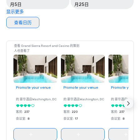
月5日
月25日
显示更多
查看日历
查看 Grand Sierra Resort and Casino 的策划
人也查看了
Promote your venue
Promote your venue
Promote your ve
的 豪华酒店
Washington
, DC
的 豪华酒店
Washington
, DC
的 豪华酒店
Washin
客房
:
237
客房
:
220
客房
:
237
会议室
:
8
会议室
:
17
会议室
:
8