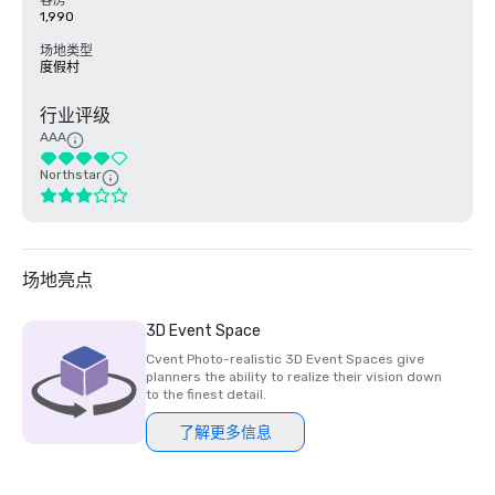
客房
1,990
场地类型
度假村
行业评级
AAA
Northstar
场地亮点
3D Event Space
Cvent Photo-realistic 3D Event Spaces give
planners the ability to realize their vision down
to the finest detail.
了解更多信息