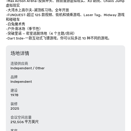
-Max Action Arena-投掷斧头、自由漫游虚拟现实、XD 剧院、Chaos Jump 
虚拟现实

-大湾水上高尔夫-湖顶练习场。全年开放

-FUNQUEST-超过 125 款视频、街机和骑乘游戏、Laser Tag、Midway 游戏
和碰碰车

-白兔魔术秀

-户外滑冰场（季节性）

-突破里诺 — 密室逃脱场地（4 个主题/房间）

-Dart Side-一款互动式飞镖游戏，你可以玩多达 10 种不同的游戏。
场地详情
连锁供应商
Independent / Other
品牌
Independent
建设
1978
装修
2025
会议空间总量
212,506 平方英尺