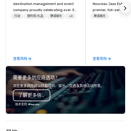
destination management and event
Nouveau Jazz Entertai
company proudly celebrating over 30
premier, full-service J
years in business. Renowned for its
entertainment manag
行动
便利项/礼品
聘请娱乐
+3
聘请娱乐
outstanding service, Terramar has
specializing in a sophi
secured its position as one of the
genre musical experien
most esteemed destination
Nouveau Jazz." Our mis
management companies (DMCs)
create and curate memo
within the meetings and incentive
entertainment experie
industry. It operates seven offices
clients and audiences 
查看简档
查看简档
across 15 destinations in three
enthusiasm after every eve
countries. With local teams deeply
makes our approach spe
integrated into the communities they
"Recognition Factor." 
需要更多供应商选项？
serve, Terramar delivers remarkable
audience hears a famil
service and innovative solutions for
Spears, Bruno Mars, or
浏览更多供应商以获取视听、娱乐、交通及其他活动所需。
clients in the incentive, corporate, and
melody reimagined thr
了解更多信息
association sectors. Terramar's
1940s lens, it creates 
services encompass transportation,
moment. It invites the
技术支持
tours, team-building, gifting, event
lean in, sparking conv
staffing, program logistics, decor and
connection. ► How We Elevate Your
event design, entertainment,
Event: We don’t just p
corporate social responsibility (CSR),
background music; we 