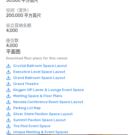
50,000 平方英尺
空间（室外）
200,000 平方英尺
站立容纳名额
4,000
座位数
4,000
平面图
Download floor plans for this venue.
Crystal Ballroom Space Layout
Executive Level Space Layout
Grand Ballroom Space Layout
Grand Theatre
Kingpin VIP Lanes & Lounge Event Space
Meeting Space & Floor Plans
Nevada Conference Room Space Layout
Parking Lot Map
Silver State Pavilion Space Layout
Summit Pavilion Space Layout
The Pool Event Space
Unique Meeting & Event Spaces