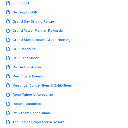
Fun Quest
engaged and energize
the night. ► Pop Nouveau has
Getting to GSR
decades of experience
Grand Bay Driving Range
weddings all over the 
ready to provide you w
Grand Power Planner Rewards
soundtrack to enhanc
Grand Sierra Resort Green Meetings
of your special day! F
mood for your "I do" m
GSR Brochure
creating a swinging vib
GSR Fact Sheet
hour, to providing som
for dinner which lead r
Max Action Arena
unforgettable all night
Meetings & Events
Pop Nouveau will be th
of the way to make pl
Meetings, Conventions & Exhibitions
wedding day a breeze
Reno-Tahoe is Awesome
options available for 
and every budget.
Resort Amenities
RMC Team Reno/Tahoe
The Spa at Grand Sierra Resort