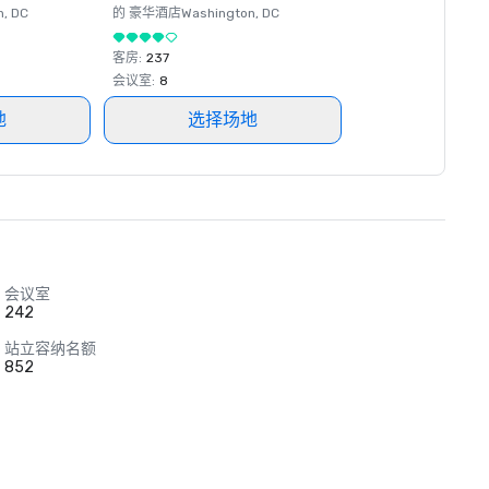
n
, DC
的 豪华酒店
Washington
, DC
客房
:
237
会议室
:
8
地
选择场地
会议室
242
站立容纳名额
852