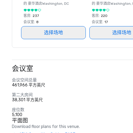
的 豪华酒店
Washington
, DC
的 豪华酒店
Washington
,
客房
:
237
客房
:
220
会议室
:
8
会议室
:
17
选择场地
选择场地
会议室
会议空间总量
461,966 平方英尺
第二大房间
38,301 平方英尺
座位数
5,100
平面图
Download floor plans for this venue.