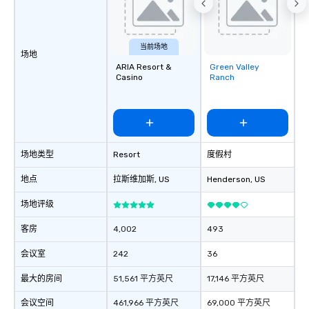
当前场地
场地
ARIA Resort &
Green Valley
Removed from
Casino
Ranch
favorites
场地类型
Resort
度假村
地点
拉斯维加斯
, US
Henderson
, US
场地评级
客房
4,002
493
会议室
242
36
最大的房间
51,561 平方英尺
17,146 平方英尺
会议空间
461,966 平方英尺
69,000 平方英尺