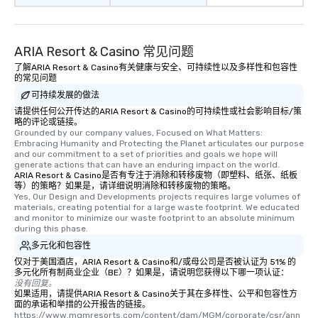
ARIA Resort & Casino 常见问题
了解ARIA Resort & Casino有关健康与安全、可持续性以及多样性和包容性
的常见问题
可持续发展的做法
请提供任何公开传达的ARIA Resort & Casino的可持续性或社会影响目标/策
略的评论或链接。
Grounded by our company values, Focused on What Matters: 
Embracing Humanity and Protecting the Planet articulates our purpose 
and our commitment to a set of priorities and goals we hope will 
generate actions that can have an enduring impact on the world.
ARIA Resort & Casino是否有专注于消除和转移废物（即塑料、纸张、纸板
等）的策略？如果是，请详细说明消除和转移废物的策略。
Yes, Our Design and Developments projects requires large volumes of 
materials, creating potential for a large waste footprint. We educated 
and monitor to minimize our waste footprint to an absolute minimum 
during this phase.
多元化和包容性
仅对于美国酒店，ARIA Resort & Casino和/或母公司是否被认证为 51% 的
多元化所有制商业企业（BE）？如果是，请说明您获得以下哪一项认证：
没有回复。
如果适用，请提供ARIA Resort & Casino关于其在多样性、公平和包容性方
面的承诺和举措的公开报告的链接。
https://www.mgmresorts.com/content/dam/MGM/corporate/csr/ann