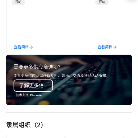
operator in the Grand
行动
行动
the only company that f
length of the Grand Ca
more than 400,000 p
annually. Guests will relish in unique
one-of-a-kind experie
monumental destinati
查看简档
查看简档
their wanderlust. Whet
sightseeing excursion
incredible lights of th
需要更多供应商选项？
Strip or soaring throug
through the Grand Can
浏览更多供应商以获取视听、娱乐、交通及其他活动所需。
expeditions will creat
了解更多信息
last a lifetime.
技术支持
隶属组织（2）