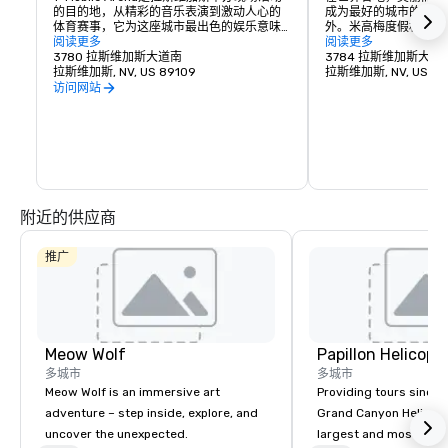
的目的地，从精彩的音乐表演到激动人心的
成为最好的城市的标志
体育赛事，它为这座城市最出色的娱乐意味
外。米高梅度假村在著
着什么树立了新的标准。拥有 20,000 个座
阅读更多
旁创建了一个充满活力
阅读更多
位的 T-Mobile 竞技场举办激动人心的世界级
3780 拉斯维加斯大道南
了传统的行人体验。无
3784 拉斯维加斯大道
赛事，从UFC、拳击、曲棍球、篮球和骑牛
拉斯维加斯, NV, US 89109
聚会的地方，还是在史
拉斯维加斯, NV, US 89
到备受瞩目的颁奖晚会和顶级音乐会，每个
点东西，The Park和T-M
访问网站
人都能找到适合自己的活动。
每个人提供一些东西。
的必看街区的活力和兴
附近的供应商
推广
Meow Wolf
多城市
多城市
Meow Wolf is an immersive art
Providing tours since 1
adventure – step inside, explore, and
Grand Canyon Helicopt
uncover the unexpected.
largest and most expe