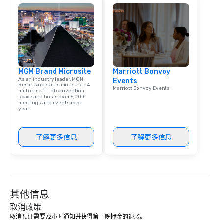
MGM Brand Microsite
Marriott Bonvoy
As an industry leader, MGM
Events
Resorts operates more than 4
Marriott Bonvoy Events
million sq. ft. of convention
space and hosts over 5,000
meetings and events each
year.
了解更多信息
了解更多信息
其他信息
取消政策
取消预订需要72小时通知并获得第一晚押金的退款。