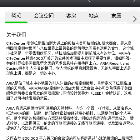
概览
会议空间
客房
地点
隶属
更
关于我们
CityCenter 毗邻拉斯维加斯大道上的贝拉吉奥和拉斯维加斯大都会，是米高
梅国际度假村集团与八位世界上最著名的建筑师之间富有远见的合作。这个城
市社区是一个零售和娱乐区，将拉斯维加斯提升到前所未有的地位。ARIA在
CityCenter耗资4000万美元的公共美术项目中发挥了重要作用，诸如玛雅·
林的科罗拉多河银雕塑之类的艺术品悬挂在接待区上方。ARIA Resort and 
Casino拥有引人注目的拱门，令人惊叹的垂直刺激景色，无论从字面上还是
形象上讲，都是这一切的中心。

ARIA是位于城市中心地带的引人注目的61层度假赌场，重新定义了拉斯维加
斯的天际线。ARIA为ARIA度假村的酒店大楼以及会议中心和剧院获得了美国
绿色建筑委员会颁发的两项能源与环境设计领导力（LEED）金牌认证，这巩
固了对可持续发展的承诺。

ARIA 客房采用落地窗和温暖的天然材料，内饰与全景一样壮观。从酒店客人
抵达ARIA的那一刻起，他们的住宿就会经过精心编排，以满足他们的个人喜
好。整个客房的智能解决方案还将增强体验，例如对客房功能进行集成的一键
式控制，以及提供无与伦比的互联网连接的无线互联网连接，以及酒店运营以
提供无与伦比的宾客服务。

这座占地 500,000 平方英尺的会议设施可从客房通过与泳池接壤的二层海滨