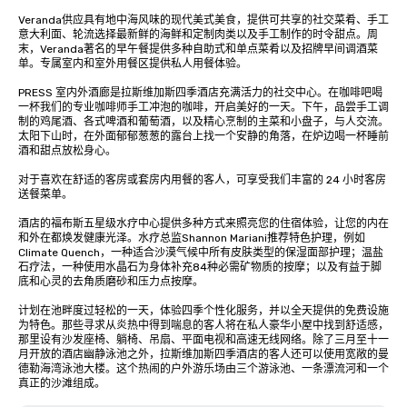
Veranda供应具有地中海风味的现代美式美食，提供可共享的社交菜肴、手工
意大利面、轮流选择最新鲜的海鲜和定制肉类以及手工制作的时令甜点。周
末，Veranda著名的早午餐提供多种自助式和单点菜肴以及招牌早间调酒菜
单。专属室内和室外用餐区提供私人用餐体验。

PRESS 室内外酒廊是拉斯维加斯四季酒店充满活力的社交中心。在咖啡吧喝
一杯我们的专业咖啡师手工冲泡的咖啡，开启美好的一天。下午，品尝手工调
制的鸡尾酒、各式啤酒和葡萄酒，以及精心烹制的主菜和小盘子，与人交流。
太阳下山时，在外面郁郁葱葱的露台上找一个安静的角落，在炉边喝一杯睡前
酒和甜点放松身心。

对于喜欢在舒适的客房或套房内用餐的客人，可享受我们丰富的 24 小时客房
送餐菜单。

酒店的福布斯五星级水疗中心提供多种方式来照亮您的住宿体验，让您的内在
和外在都焕发健康光泽。水疗总监Shannon Mariani推荐特色护理，例如
Climate Quench，一种适合沙漠气候中所有皮肤类型的保湿面部护理；温盐
石疗法，一种使用水晶石为身体补充84种必需矿物质的按摩；以及有益于脚
底和心灵的去角质磨砂和压力点按摩。

计划在池畔度过轻松的一天，体验四季个性化服务，并以全天提供的免费设施
为特色。那些寻求从炎热中得到喘息的客人将在私人豪华小屋中找到舒适感，
那里设有沙发座椅、躺椅、吊扇、平面电视和高速无线网络。除了三月至十一
月开放的酒店幽静泳池之外，拉斯维加斯四季酒店的客人还可以使用宽敞的曼
德勒海湾泳池大楼。这个热闹的户外游乐场由三个游泳池、一条漂流河和一个
真正的沙滩组成。