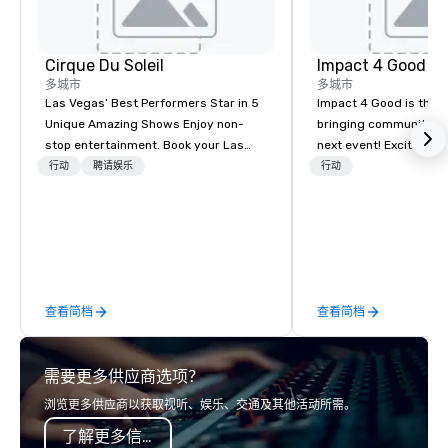
Cirque Du Soleil
Impact 4 Good
多城市
多城市
Las Vegas’ Best Performers Star in 5
Impact 4 Good is the o
Unique Amazing Shows Enjoy non-
bringing community se
stop entertainment. Book your Las
next event! Exciting a
Vegas show tickets.
team building activitie
行动
聘请娱乐
行动
of what we offer. Let u
best cause/beneficiary
manage the donation l
bring the spirit of co
to your group. From you
request through the d
查看简档
查看简档
event, Impact 4 Good h
details. Where are we? Nationwide
and abroad, our local 
需要更多供应商选项？
covered. Got a cause 
events put your philan
浏览更多供应商以获取视听、娱乐、交通及其他活动所需。
into action. Short on t
了解更多信息
typically range from 3