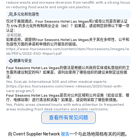
reduce waste and increase diversion from landfill, with a strong focus 
on reducing food waste and single use plastics.
多元化和包容性
仅对于美国酒店，Four Seasons Hotel Las Vegas和/或母公司是否被认证
为 51% 的多元化所有制商业企业（BE）？如果是，请说明您获得以下哪一项
认证：
没有回复。
如果适用，请提供Four Seasons Hotel Las Vegas关于其在多样性、公平和
包容性方面的承诺和举措的公开报告的链接。
https://www.fourseasons.com/content/dam/fourseasons/images/w
eb/PDFs/2022-ESG-Report.pdf
健康与安全
Four Seasons Hotel Las Vegas的做法是根据公共政府实体或私营组织的卫
生服务建议制定的吗？如果是，请列出使用了哪些组织的建议来制定这些做
法：
Yes, EcoLab, International SOS and other medical experts 
(https://press.fourseasons.com/news-releases/2020/lead-with-
care-program/)
Four Seasons Hotel Las Vegas是否对公共区域和公共设施（如会议室、餐
厅、电梯站等）进行清洁和消毒？如果是，请说明采取了哪些新措施。
Yes, Public areas cleaned hourly with extra attention to frequented 
areas including front desk counters and public restrooms
查看所有常见问题
向 Cvent Supplier Network
报告
一个与此场地简档有关的问题。