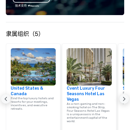
hours. Looking for so
技术支持
We customize events 
goals/objectives/budg
隶属组织（5）
United States &
Cvent Luxury Four
Sou
Find 
Canada
Seasons Hotel Las
resor
Find the top luxury hotels and
Vegas
ince
resorts for your meetings,
retre
As a non-gaming and non-
incentives, and executive
smoking hotel on The Strip,
retreats.
Four Seasons Hotel Las Vegas
is a unique oasis in the
entertainment capital of the
world.