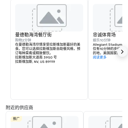
曼德勒海湾餐厅街
忠诚体育场
购物
2分钟
娱乐
10分钟
在曼德勒海湾尽情享受拉斯维加斯最好的美
Allegiant Stad
食。您可以选择拉斯维加斯自助餐风格，预
仅有10分钟的步行路
订每种菜肴或精致餐饮。
的地，美国国家橄榄球
拉斯维加斯大道南 3950 号
队于2020年到来，突显了这
阅读更多
拉斯维加斯, NV, US 89119
Stadium 地理位置
入住，完全封闭且可控
65,000 人。这座
加斯突袭者队NFL球
流的娱乐活动，包括音乐
等特别体育赛事。
附近的供应商
推广