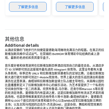
了解更多信息
了解更多信息
其他信息
Additional details
从酒店安静的飞地步行片刻便是曼德勒海湾赌场充满活力的喧嚣。在真正的拉
斯维加斯风格中试试运气，在禁烟的 BetMGM 体育博彩中玩经典的桌上游
戏、最新的老虎机和贵宾豪华盒子。

音乐爱好者和体育迷将在拉斯维加斯四季酒店找到自己的最佳去处。从酒店步
行 10 分钟即可到达这座城市最先进的 Allegiant 体育场，这里全年都有大量
头条新闻，秋季还有 UNLV 和拉斯维加斯突袭者队的足球比赛。沿着拉斯维加
斯大道行驶片刻即可到达T-Mobile竞技场，世界上最大的音乐巡回演出和喜剧
演员在这里表演，曲棍球和拉斯维加斯金骑士队占据主导地位。米高梅公园杜
比直播重新定义了拉斯维加斯市中心的娱乐活动，为艺术家提供了一个私密的
空间来创作独一无二的表演。欣赏布鲁诺·马尔斯、厄舍尔和Maroon 5等巨星
的轮流驻场景。曼德勒湾内有蓝调之屋，这是拉斯维加斯所有流派艺术家的首
选场地，也是获得格莱美奖的吉他传奇人物卡洛斯·桑塔纳的故乡；曼德勒湾
拥有12,000个座位的现代体育和娱乐中心以及WNBA冠军拉斯维加斯王牌的
主场；以及太阳马戏团的迈克尔·杰克逊ONE，这是杂技、舞蹈和视觉效果的
激动人心融合，沉浸其中观众进入迈克尔最热门歌曲的世界。
