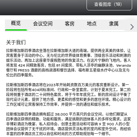
查看图库（18）
概览
会议空间
客房
地点
隶属
更
关于我们
拉斯维加斯四季酒店坐落在拉斯维加斯大道的南端，提供两全其美的体验，让
宾客置身于活动的中心，无与伦比的世界级体育赛事、顶级音乐活动和刺激的
娱乐活动，再加上这座豪华度假胜地的恢复活力。在这片宁静的飞地内，客人
将发现 424 间精致客房，包括 81 间套房、带私人凉亭的幽静泳池、Veranda 
餐厅和 PRESS 酒廊的高档调酒和餐饮选择、福布斯五星级水疗中心以及无与
伦比的四季服务。

拉斯维加斯四季酒店将在2023年开始耗资数百万美元的客房重新设计。第一
阶段将包括所有404间标准间、行政和一卧室套房，计划于夏末完工。第二阶
段将侧重于酒店的二十间特色套房，将于今年年底完工。新的房间设计平衡了
现代设计元素，提供了地方感、更柔和的感觉和更多的居住环境。精心设计的
工作区域可让宾客保持工作效率，并提供一流的通信和娱乐技术。 

拉斯维加斯四季酒店拥有超过 38,000 平方英尺的会议空间，以他们期望从
四季酒店获得的精致、功能和服务，满足挑剔的团体客人的多样化需求。这家
非博彩酒店为晚宴、私人招待会、创意主题活动和可容纳 9 至 900 人的小型
团体会议提供了无干扰的环境。酒店提供灵活私密的室内和室外空间，而经验
丰富的四季酒店员工则以自信和时尚的方式帮助规划每一个细节。
