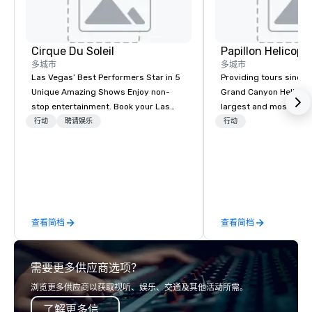
Cirque Du Soleil
多城市
多城市
Las Vegas’ Best Performers Star in 5
Providing tours since 1
Unique Amazing Shows Enjoy non-
Grand Canyon Helicopt
stop entertainment. Book your Las
largest and most expe
Vegas show tickets.
operator in the Grand
行动
聘请娱乐
行动
the only company that f
length of the Grand Ca
more than 400,000 p
annually. Guests will relish in unique
one-of-a-kind experie
monumental destinati
查看简档
查看简档
their wanderlust. Whet
sightseeing excursion
incredible lights of th
需要更多供应商选项？
Strip or soaring throug
through the Grand Can
浏览更多供应商以获取视听、娱乐、交通及其他活动所需。
expeditions will creat
了解更多信息
last a lifetime.