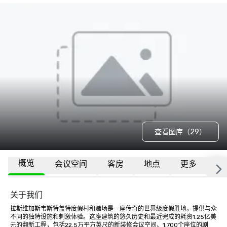
查看图库（29）
概览
会议空间
客房
地点
更多
常
关于我们
拉斯维加斯韦斯特盖特度假村和赌场是一座传奇的世界级度假胜地，提供与众
不同的独特设施和刺激体验。这座建筑的悠久历史和最近完成的耗资1.25亿美
元的翻新工程，包括22.5万平方英尺的新装修会议空间、1,700个座位的剧