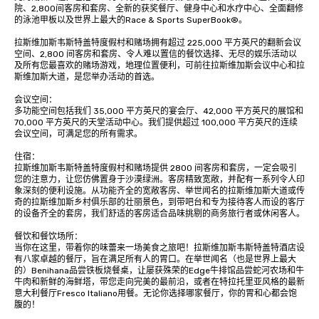
院、2,800间客房和套房、全新的获奖餐厅、健身中心和水疗中心、全面翻修
的泳池甲板以及世界上最大的Race & Sports SuperBook®。 

拉斯维加斯韦斯特盖特度假村和赌场拥有超过 225,000 平方英尺的翻新会议
空间、2,800 间客房和套房、令人难以置信的餐饮选择、无尽的娱乐活动以
及所有您最喜欢的赌场游戏，地理位置便利，可前往拉斯维加斯会议中心和拉
斯维加斯大道，是您举办活动的首选。

会议空间：

多功能空间包括我们 35,000 平方英尺的宴会厅、42,000 平方英尺的展馆和 
70,000 平方英尺的天堂活动中心。我们提供超过 100,000 平方英尺的连续
会议空间，可满足您的所有需求。 

住宿： 

拉斯维加斯韦斯特盖特度假村和赌场提供 2800 间客房和套房，一定会吸引
您的注意力，让您仿佛置身于沙漠绿洲。客房精致宽敞，并配有一系列令人印
象深刻的便利设施。从功能齐全的宽敞客房、举世闻名的拉斯维加斯大道或传
奇的拉斯维加斯乡村俱乐部的壮丽景色，到带吧台和专为接待客人而设的客厅
的设备齐全的套房，我们舒适的客房适合品味挑剔的商务旅行者或休闲客人。 

餐饮和餐饮场所： 

当你在这里，带着你的味蕾来一场美食之旅吧！拉斯维加斯韦斯特盖特酒店设
有八家卓越的餐厅，旨在满足所有人的胃口。在举世闻名（也是世界上最大
的）Benihana品尝铁板烧餐桌，让屡获殊荣的Edge牛排馆品尝蛇河农场和牛
牛肉和新鲜的海鲜塔，带您走向完美的最前沿，或者在特拉托里亚风格的最新
意大利餐厅Fresco Italiano用餐。无论你选择哪家餐厅，你的胃和心都会饱
腹的！
