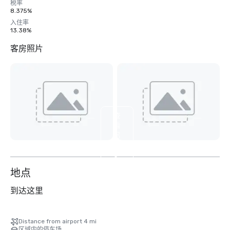
税率
8.375%
入住率
13.38%
客房照片
查
看
另
外
5
个
地点
到达这里
Distance from airport 4 mi
区域内的停车场