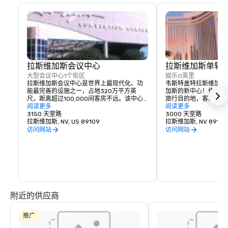
拉斯维加斯会议中心
拉斯维加斯单轨
大型会议中心
1个街区
娱乐
0英里
拉斯维加斯会议中心是世界上最现代化、功
韦斯特盖特拉斯维加斯
能最完善的设施之一，占地320万平方英
加斯的新中心！作为世
尺，距离超过100,000间客房不远。该中心
旅行目的地，客人将享
由拉斯维加斯会议和游客管理局（LVCVA）
阅读更多
放松的游泳池和小屋场
阅读更多
运营，因其多功能性而在业内专业人士中广
3150 天堂路
餐厅，包括举世闻名的
3000 天堂路
为人知。除了约200万平方英尺的展览空间
拉斯维加斯, NV, US 89109
（Benihana），不
拉斯维加斯, NV 89109
外，还有144个会议室（超过241,000平方英
上最大的竞赛和体育书
访问网站
访问网站
尺）可容纳20至2500个座位。宏伟的大堂和
建的游泳池或全新的Intern
注册区（超过225,000平方英尺）有效地将
等几间舒适的休息室放松身
现有展厅与新的展厅和会议室连接起来，并
Las Vegas酒店毗
允许同时设置、分解和展示多个活动。
距离著名的拉斯维加斯
您游览的理想地点。在West
Vegas享受令人兴奋
拉斯维加斯的其他地方
拉斯维加斯单轨列车站
附近的供应商
推广