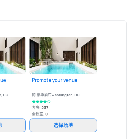
nue
Promote your venue
n
, DC
的 豪华酒店
Washington
, DC
客房
:
237
会议室
:
8
地
选择场地