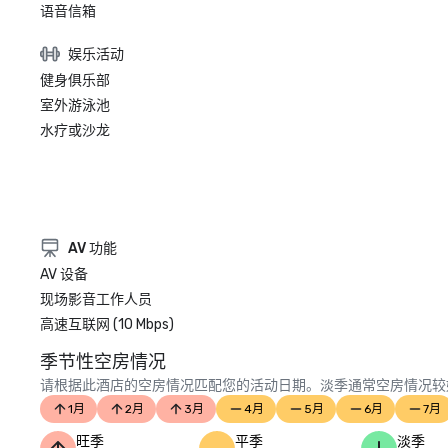
语音信箱
娱乐活动
健身俱乐部
室外游泳池
水疗或沙龙
AV 功能
AV 设备
现场影音工作人员
高速互联网 (10 Mbps)
季节性空房情况
请根据此酒店的空房情况匹配您的活动日期。淡季通常空房情况较
1月
2月
3月
4月
5月
6月
7月
旺季
平季
淡季