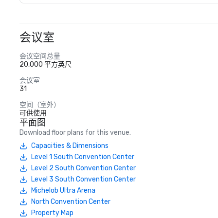
会议室
会议空间总量
20,000 平方英尺
会议室
31
空间（室外）
可供使用
平面图
Download floor plans for this venue.
Capacities & Dimensions
Level 1 South Convention Center
Level 2 South Convention Center
Level 3 South Convention Center
Michelob Ultra Arena
North Convention Center
Property Map