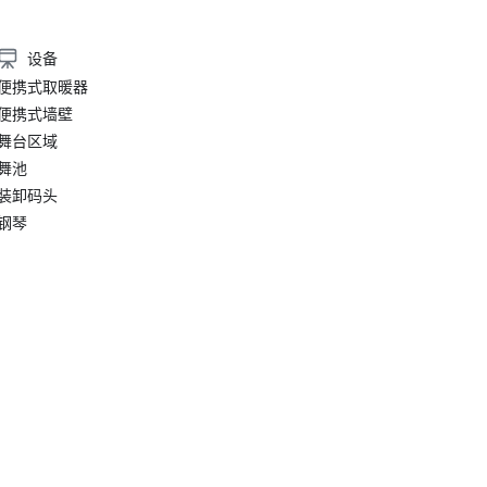
设备
便携式取暖器
便携式墙壁
舞台区域
舞池
装卸码头
钢琴