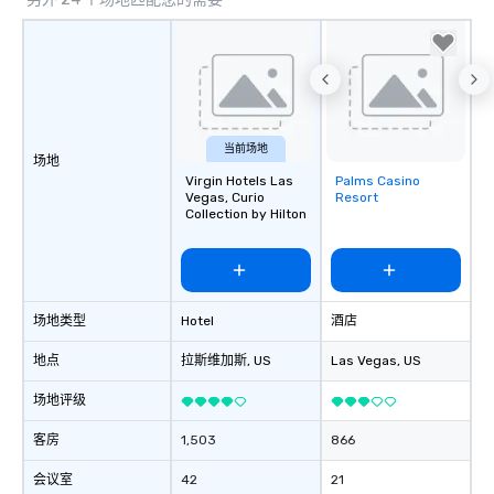
当前场地
场地
Virgin Hotels Las
Palms Casino
Removed from
Vegas, Curio
Resort
favorites
Collection by Hilton
场地类型
Hotel
酒店
地点
拉斯维加斯
, US
Las Vegas
, US
场地评级
客房
1,503
866
会议室
42
21