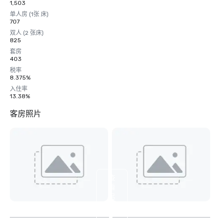
1,503
单人房 (1张 床)
707
双人 (2 张床)
825
套房
403
税率
8.375%
入住率
13.38%
客房照片
查
看
另
外
2