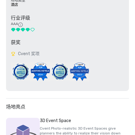
场地类型
酒店
行业评级
AAA
获奖
Cvent 奖项
场地亮点
3D Event Space
Cvent Photo-realistic 3D Event Spaces give
planners the ability to realize their vision down