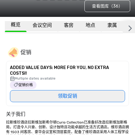
查看图库（36）
概览
会议空间
客房
地点
隶属
更
促销
ADDED VALUE DAYS: MORE FOR YOU, NO EXTRA
COSTS!!
Multiple dates available
促销价格
领取促销
关于我们
拉斯维珍酒店拉斯维加斯希尔顿Curio Collection已准备好改造拉斯维加斯格
局，打造令人兴奋、创新、设计独特且功能卓越的生活方式酒店。维珍酒店拥
有 1503 间客房、豪华会议室和顶层套房，配备了维珍酒店采用人体工程学设