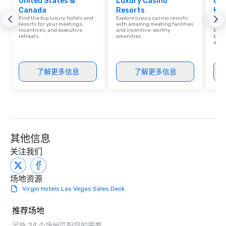
United States &
Luxury Casino
Cve
Canada
Resorts
Hot
Find the top luxury hotels and
Explore luxury casino resorts
Virgi
resorts for your meetings,
with amazing meeting facilities
memb
incentives, and executive
and incentive-worthy
by Hi
retreats.
amenities.
benef
and 
了解更多信息
了解更多信息
其他信息
关注我们
场地资源
Virgin Hotels Las Vegas Sales Deck
推荐场地
另外 24 个场地匹配您的需要