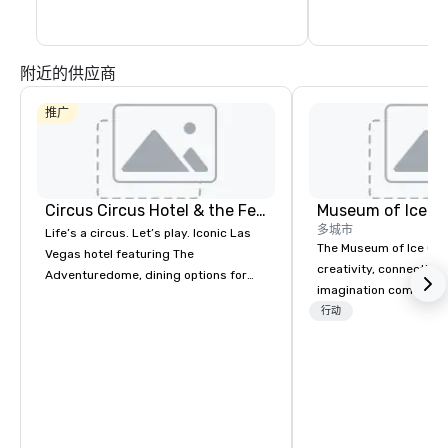
附近的供应商
推广
Circus Circus Hotel & the Festival Grounds
Museum of Ice C
多城市
Life’s a circus. Let’s play. Iconic Las
The Museum of Ice Cr
Vegas hotel featuring The
creativity, connection,
Adventuredome, dining options for
imagination come toge
every appetite from quick eats to the
unforgettable
行动
award winning and legendary THE
corporate/convention
Steak House, lively casino action, Pool
experiences. Designed 
and Splash Zone, Midway & free world
interactive wonderlan
class circus acts.
transforms meetings, 
team celebrations int
moments your attendee