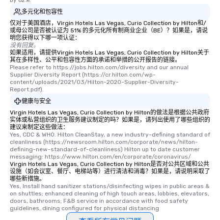
by 62%.
多元化和包容性
仅对于美国酒店，Virgin Hotels Las Vegas, Curio Collection by Hilton和/
或母公司是否被认证为 51% 的多元化所有制商业企业（BE）？如果是，请说
明您获得以下哪一项认证：
没有回复。
如果适用，请提供Virgin Hotels Las Vegas, Curio Collection by Hilton关于
其在多样性、公平和包容性方面的承诺和举措的公开报告的链接。
Please refer to https://jobs.hilton.com/diversity and our annual 
Supplier Diversity Report (https://cr.hilton.com/wp-
content/uploads/2021/03/Hilton-2020-Supplier-Diversity-
Report.pdf).
健康与安全
Virgin Hotels Las Vegas, Curio Collection by Hilton的做法是根据公共政府
实体或私营组织的卫生服务建议制定的吗？如果是，请列出使用了哪些组织的
建议来制定这些做法：
Yes, CDC & WHO. Hilton CleanStay, a new industry-defining standard of 
cleanliness (https://newsroom.hilton.com/corporate/news/hilton-
defining-new-standard-of-cleanliness) Hilton up to date customer 
messaging: https://www.hilton.com/en/corporate/coronavirus/
Virgin Hotels Las Vegas, Curio Collection by Hilton是否对公共区域和公共
设施（如会议室、餐厅、电梯站等）进行清洁和消毒？如果是，请说明采取了
哪些新措施。
Yes, Install hand sanitizer stations/disinfecting wipes in public areas & 
on shuttles; enhanced cleaning of high touch areas, lobbies, elevators, 
doors, bathrooms; F&B service in accordance with food safety 
guidelines, dining configured for physical distancing