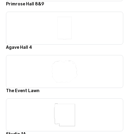
Primrose Hall 8&9
Agave Hall 4
The Event Lawn