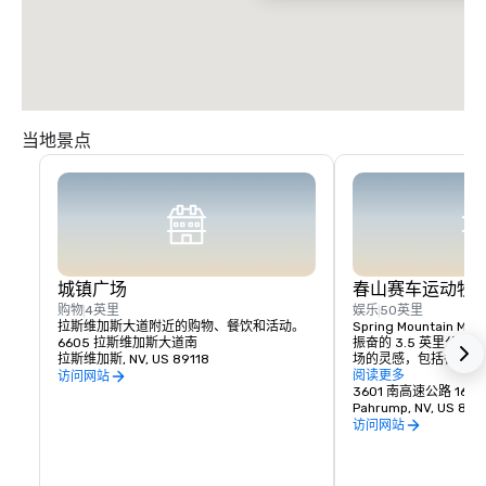
当地景点
城镇广场
春山赛车运动牧
购物
4英里
娱乐
50英里
拉斯维加斯大道附近的购物、餐饮和活动。
Spring Mountain Mot
6605 拉斯维加斯大道南
振奋的 3.5 英里公
拉斯维加斯, NV, US 89118
场的灵感，包括各种配
街道赛道的激动人心的
阅读更多
访问网站
斯波特的 Moss Cor
3601 南高速公路 160
大安大略省的国际赛道
Pahrump, NV, US 89
会发现倾斜的角落、盲
访问网站
和大量闪电般的直通道