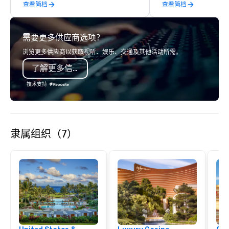
查看简档
查看简档
about. From immersive 
our iconic Sprinkle Poo
crafted to inspire en
需要更多供应商选项？
joy, and encourage ge
interaction. Your gues
浏览更多供应商以获取视听、娱乐、交通及其他活动所需。
playful tasting experi
了解更多信息
photo moments, and a
through colorful, conv
技术支持
starting environments
you’re planning a netw
client appreciation expe
museum buyout, MOIC 
隶属组织（7）
professional execution
delightful atmosphere
event not just success
unforgettable.