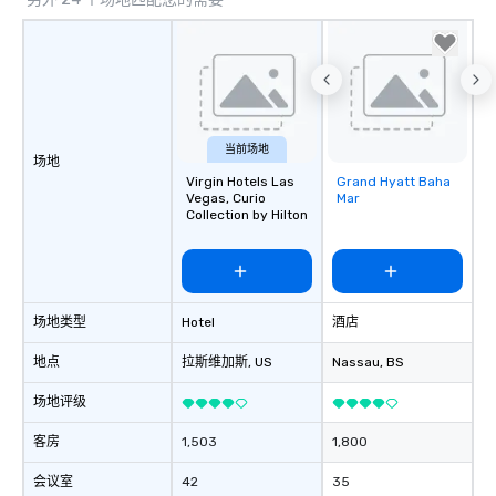
当前场地
场地
Virgin Hotels Las
Grand Hyatt Baha
Removed from
Vegas, Curio
Mar
favorites
Collection by Hilton
场地类型
Hotel
酒店
地点
拉斯维加斯
, US
Nassau
, BS
场地评级
客房
1,503
1,800
会议室
42
35