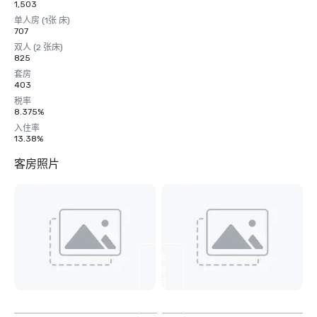
1,503
单人房 (1张 床)
707
双人 (2 张床)
825
套房
403
税率
8.375%
入住率
13.38%
客房照片
查
看
另
外
2