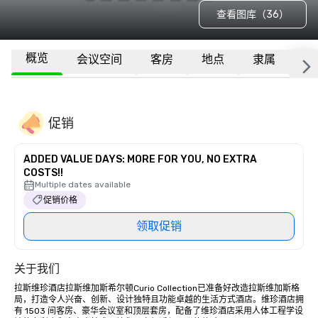
查看图库（36）
概览
会议空间
客房
地点
隶属
更
促销
ADDED VALUE DAYS: MORE FOR YOU, NO EXTRA
COSTS!!
Multiple dates available
促销价格
领取促销
关于我们
拉斯维珍酒店拉斯维加斯希尔顿Curio Collection已准备好改造拉斯维加斯格
局，打造令人兴奋、创新、设计独特且功能卓越的生活方式酒店。维珍酒店拥
有 1503 间客房、豪华会议室和顶层套房，配备了维珍酒店采用人体工程学设