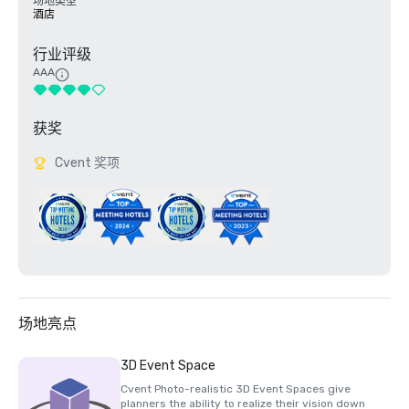
场地类型
酒店
行业评级
AAA
获奖
Cvent 奖项
场地亮点
3D Event Space
Cvent Photo-realistic 3D Event Spaces give
planners the ability to realize their vision down