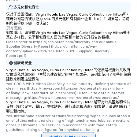
by 62%.
多元化和包容性
仅对于美国酒店，Virgin Hotels Las Vegas, Curio Collection by Hilton和/
或母公司是否被认证为 51% 的多元化所有制商业企业（BE）？如果是，请说
明您获得以下哪一项认证：
没有回复。
如果适用，请提供Virgin Hotels Las Vegas, Curio Collection by Hilton关于
其在多样性、公平和包容性方面的承诺和举措的公开报告的链接。
Please refer to https://jobs.hilton.com/diversity and our annual 
Supplier Diversity Report (https://cr.hilton.com/wp-
content/uploads/2021/03/Hilton-2020-Supplier-Diversity-
Report.pdf).
健康与安全
Virgin Hotels Las Vegas, Curio Collection by Hilton的做法是根据公共政府
实体或私营组织的卫生服务建议制定的吗？如果是，请列出使用了哪些组织的
建议来制定这些做法：
Yes, CDC & WHO. Hilton CleanStay, a new industry-defining standard of 
cleanliness (https://newsroom.hilton.com/corporate/news/hilton-
defining-new-standard-of-cleanliness) Hilton up to date customer 
messaging: https://www.hilton.com/en/corporate/coronavirus/
Virgin Hotels Las Vegas, Curio Collection by Hilton是否对公共区域和公共
设施（如会议室、餐厅、电梯站等）进行清洁和消毒？如果是，请说明采取了
哪些新措施。
Yes, Install hand sanitizer stations/disinfecting wipes in public areas & 
on shuttles; enhanced cleaning of high touch areas, lobbies, elevators, 
doors, bathrooms; F&B service in accordance with food safety 
guidelines, dining configured for physical distancing