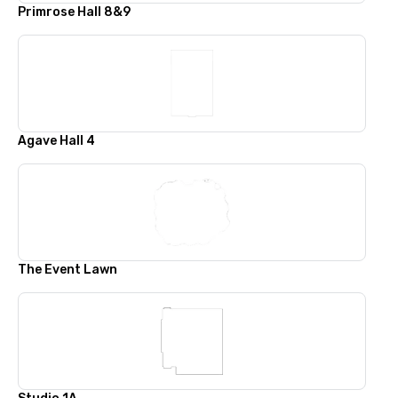
Primrose Hall 8&9
Agave Hall 4
The Event Lawn