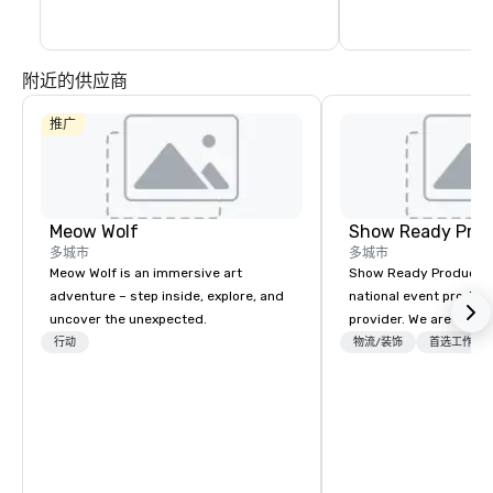
附近的供应商
推广
Meow Wolf
Show Ready Prod
多城市
多城市
Meow Wolf is an immersive art
Show Ready Production
adventure – step inside, explore, and
national event product
uncover the unexpected.
provider. We are your 
production partner fro
行动
物流/装饰
首选工作人
finish. Our team is ded
making sure we begin w
and leave you and you
inspired by the experi