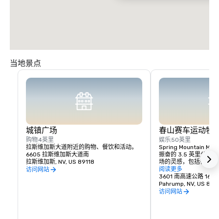
当地景点
城镇广场
春山赛车运动牧
购物
4英里
娱乐
50英里
拉斯维加斯大道附近的购物、餐饮和活动。
Spring Mountain Mot
6605 拉斯维加斯大道南
振奋的 3.5 英里公
拉斯维加斯, NV, US 89118
场的灵感，包括各种配
街道赛道的激动人心的
阅读更多
访问网站
斯波特的 Moss Cor
3601 南高速公路 160
大安大略省的国际赛道
Pahrump, NV, US 89
会发现倾斜的角落、盲
访问网站
和大量闪电般的直通道