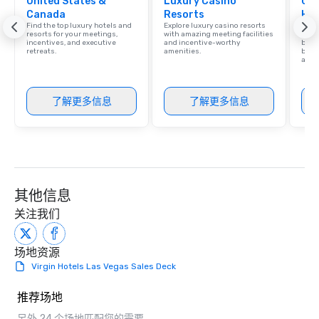
United States &
Luxury Casino
Cve
Canada
Resorts
Hot
Find the top luxury hotels and
Explore luxury casino resorts
Virgi
resorts for your meetings,
with amazing meeting facilities
memb
incentives, and executive
and incentive-worthy
by Hi
retreats.
amenities.
benef
and 
了解更多信息
了解更多信息
其他信息
关注我们
场地资源
Virgin Hotels Las Vegas Sales Deck
推荐场地
另外 24 个场地匹配您的需要