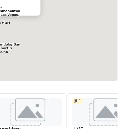
he
smopolitan
 Las Vegas,
tograph
llection
k MGM
ed from favorites
Removed from
客房
:
会议室
:
866
53
andalay Bay
esort &
asino
总量
:
最大的房间
:
会议空间总量
:
00 平方英尺
10,282 平方英尺
175,365 平方英
选择场地
推广