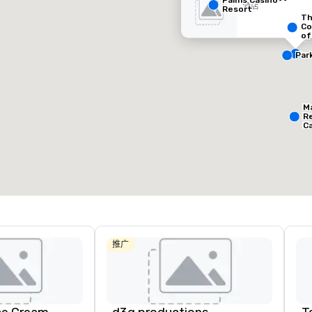
Palms Casino
酒店
Hotel
Resort
T
Co
of
Au
Co
Par
Removed from favorites
Remov
会议室
:
客房
:
会议室
:
85
2,520
21
M
R
C
会议空间总量
:
最大的房间
:
会议空间
220,000 平方英尺
54,910 平方英尺
150,0
选择场地
推广