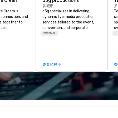
ce Cream
d3g productions
T
多城市
多
ce Cream is
d3g specializes in delivering
Te
, connection, and
dynamic live media production
si
e together to
services tailored to the event,
sp
table
convention, and corporate
ev
ntion/meeting
meeting industries. From
te
物流/装饰
行
igned as a
technical design and on-site
co
ive wonderland,
production to post-event
gr
 meetings,
support, our team brings together
ev
 team
innovation, expertise, and
Bu
o memorable
precision to create engaging,
an
查看简档
查
tendees will
seamless experiences that
Ba
m immersive
elevate every event.
Ro
ur iconic Sprinkle
fo
 is crafted to
Un
t, spark joy, and
Ba
e interaction.
Bu
enjoy playful
pe
ces, curated
pe
and a seamless
to
rful,