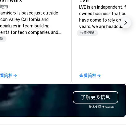
eamWorx
LVE
城市
LVE is an independent, family
amWorx is based just outside
owned business that our clie
licon valley California and
have come to rely on for ove
ecializes in team building
years. We are headquartered 
ents for tech companies and
Las Vegas and have satellite
物流/装饰
ch employees, engineering
动
offices in Nashville, Denver, Da
mpanies and engineers, and
and Orlando that offer
oups looking for robotic themed
comprehensive tradeshow a
ents. Our signature Robot Team
exposition services in every 
ilding events are Robot Build
North American market. With 
d Battle 1, Robot Build and
capabilities in general
看简档
查看简档
ttle 2, and our newest addition,
contracting, custom exhibit
bot Racing! We deliver events
building, graphic design, detail
r large groups anywhere in the
and logistics. We are able to
了解更多信息
ited States: Robot Build and
troubleshoot any problem us
ttle 1 up to 300 people, Robot
our extensive knowledge and
技术支持
ild and Battle 2 up to 500
experience to help you find a
ople, Robot Racing up to 200
implement the right solutions
ople, and combine 1 & 2 for up
 800 people!