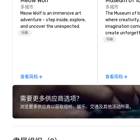
Meow Wolf
Museum of I
多城市
多城市
Meow Wolf is an immersive art
The Museum of I
adventure – step inside, explore,
where creativity
and uncover the unexpected.
imagination com
create unforget
行动
corporate/conve
行动
experiences. Des
vibrant, interact
MOIC transforms
receptions, and
celebrations int
查看简档
查看简档
moments your at
rave about. Fro
installations to o
需要更多供应商选项？
Pool, every space
inspire engagemen
浏览更多供应商以获取视听、娱乐、交通及其他活动所需。
encourage genuin
Your guests can 
tasting experien
photo moments, 
flow through colo