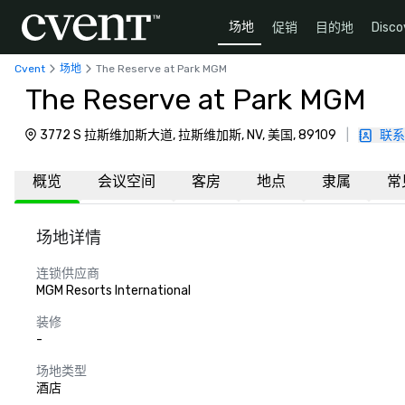
场地
促销
目的地
Disco
Cvent
场地
The Reserve at Park MGM
The Reserve at Park MGM
3772 S 拉斯维加斯大道, 拉斯维加斯, NV, 美国, 89109
|
联系
概览
会议空间
客房
地点
隶属
常
场地详情
连锁供应商
MGM Resorts International
装修
-
场地类型
酒店