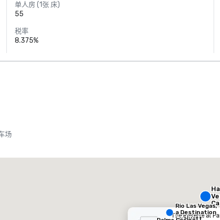
单人房 (1张 床)
55
税率
8.375%
车场
Rio Las Vegas, a Destination by Hyatt Hotel
Palms 
度假村
酒店
Ha
Ve
Ca
Rio Las Vegas,
a Destination
The Reserve at P
by Hyatt