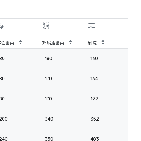
宴会圆桌
鸡尾酒圆桌
剧院
教
80
180
160
8
80
170
164
9
80
170
192
9
200
340
352
21
240
350
483
2