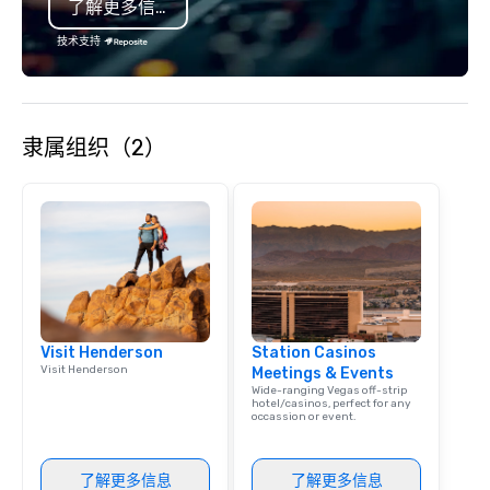
了解更多信息
any event. Enjoy our w
service and an elevat
技术支持
experience that sets yo
隶属组织（2）
Visit Henderson
Station Casinos
Visit Henderson
Meetings & Events
Wide-ranging Vegas off-strip
hotel/casinos, perfect for any
occassion or event.
了解更多信息
了解更多信息