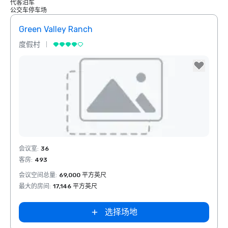
代客泊车
公交车停车场
Green Valley Ranch
度假村
Removed from favorites
会议室
:
36
客房
:
493
会议空间总量
:
69,000 平方英尺
最大的房间
:
17,146 平方英尺
选择场地