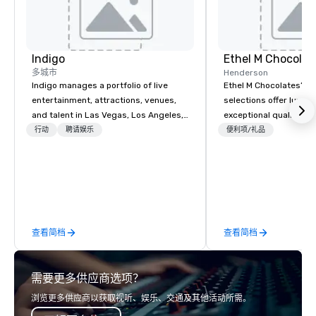
alley
Indigo
Ethel M Chocolat
多城市
Henderson
Indigo manages a portfolio of live
Ethel M Chocolates’ g
entertainment, attractions, venues,
selections offer luxuri
and talent in Las Vegas, Los Angeles,
exceptional quality, m
and Atlantic City. We specialize in
ideal choice for specia
行动
聘请娱乐
便利项/礼品
business to business relationship
corporate holiday gift
sales. Our friendly team is here to help
celebrations. Whether 
you and your clients deliver
expressing appreciati
exceptional experiences. Indigo is not
for their hard work, re
a third party; we work on behalf of the
partners for their coll
Producers to provide best rates, a
thanking clients for the
查看简档
查看简档
direct line of communication, and
celebrating a milesto
unparalleled customer service.
chocolate box from Et
Chocolates leaves a la
需要更多供应商选项？
impression. We also p
sleeves for our chocol
浏览更多供应商以获取视听、娱乐、交通及其他活动所需。
you to create a truly u