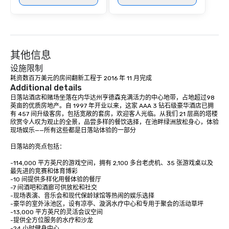
其他信息
设施限制
耗资数百万美元的房间翻新工程于 2016 年 11 月完成
Additional details
日落站酒店和赌场坐落在内华达州亨德森充满活力的中心地带，占地超过98
英亩的优质房地产。自 1997 年开业以来，这家 AAA 3 钻石级豪华酒店已拥
有 457 间升级客房，包括宽敞的套房，欢迎客人光临。从我们 21 层高的塔楼
欣赏令人叹为观止的全景，品尝多样的餐饮选择，在池畔绿洲放松身心，体验
现场娱乐——所有这些都是日落站体验的一部分

日落站的亮点包括：

-114,000 平方英尺的游戏空间，拥有 2,100 多台老虎机、35 张游戏桌以及
最先进的竞赛和体育博彩

-10 间提供多样化用餐体验的餐厅

-7 间酒吧和酒廊可供放松和社交

-现场表演、音乐会和现代保龄球馆等热闹的娱乐选择

-豪华的室外泳池区，设有凉亭、漩涡水疗中心和专用于聚会的活动草坪

-13,000 平方英尺的灵活会议空间 

-提供全方位服务的水疗和沙龙 

-24 小时健身中心 
