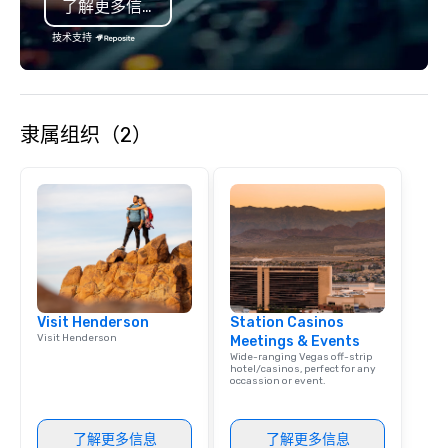
了解更多信息
any event. Enjoy our w
service and an elevat
技术支持
experience that sets yo
隶属组织（2）
Visit Henderson
Station Casinos
Visit Henderson
Meetings & Events
Wide-ranging Vegas off-strip
hotel/casinos, perfect for any
occassion or event.
了解更多信息
了解更多信息