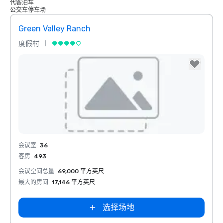
代客泊车
公交车停车场
Green Valley Ranch
度假村
Removed from favorites
会议室
:
36
客房
:
493
会议空间总量
:
69,000 平方英尺
最大的房间
:
17,146 平方英尺
选择场地