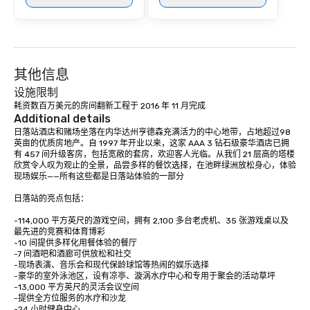
其他信息
设施限制
耗资数百万美元的房间翻新工程于 2016 年 11 月完成
Additional details
日落站酒店和赌场坐落在内华达州亨德森充满活力的中心地带，占地超过98
英亩的优质房地产。自 1997 年开业以来，这家 AAA 3 钻石级豪华酒店已拥
有 457 间升级客房，包括宽敞的套房，欢迎客人光临。从我们 21 层高的塔楼
欣赏令人叹为观止的全景，品尝多样的餐饮选择，在池畔绿洲放松身心，体验
现场娱乐——所有这些都是日落站体验的一部分

日落站的亮点包括：

-114,000 平方英尺的游戏空间，拥有 2,100 多台老虎机、35 张游戏桌以及
最先进的竞赛和体育博彩

-10 间提供多样化用餐体验的餐厅

-7 间酒吧和酒廊可供放松和社交

-现场表演、音乐会和现代保龄球馆等热闹的娱乐选择

-豪华的室外泳池区，设有凉亭、漩涡水疗中心和专用于聚会的活动草坪

-13,000 平方英尺的灵活会议空间 

-提供全方位服务的水疗和沙龙 

-24 小时健身中心 
