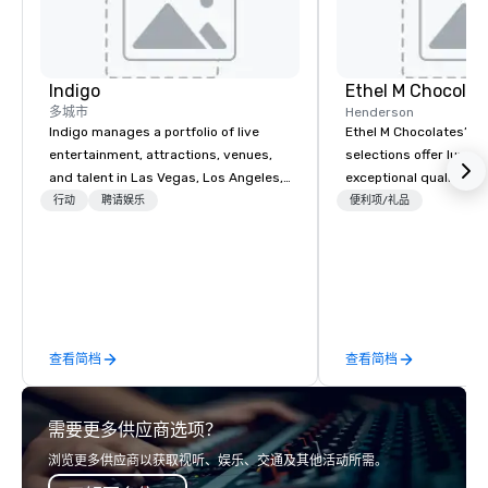
alley
Indigo
Ethel M Chocolat
多城市
Henderson
Indigo manages a portfolio of live
Ethel M Chocolates’ g
entertainment, attractions, venues,
selections offer luxuri
and talent in Las Vegas, Los Angeles,
exceptional quality, m
and Atlantic City. We specialize in
ideal choice for specia
行动
聘请娱乐
便利项/礼品
business to business relationship
corporate holiday gift
sales. Our friendly team is here to help
celebrations. Whether 
you and your clients deliver
expressing appreciati
exceptional experiences. Indigo is not
for their hard work, re
a third party; we work on behalf of the
partners for their coll
Producers to provide best rates, a
thanking clients for the
查看简档
查看简档
direct line of communication, and
celebrating a milesto
unparalleled customer service.
chocolate box from Et
Chocolates leaves a la
需要更多供应商选项？
impression. We also p
sleeves for our chocol
浏览更多供应商以获取视听、娱乐、交通及其他活动所需。
you to create a truly u