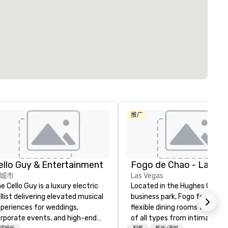
推广
ello Guy & Entertainment
Fogo de Chao - Las Ve
城市
Las Vegas
e Cello Guy is a luxury electric
Located in the Hughes Cente
llist delivering elevated musical
business park, Fogo features
periences for weddings,
flexible dining rooms for occa
rporate events, and high-end
of all types from intimate