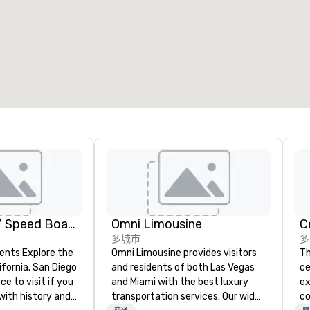
会议室
:
客房
:
7
220
会议空间总量
:
最大的房间
:
12,000 平方英尺
4,100 平方英尺
选择场地
GoCar Tours / Speed Boat Adventures
Omni Limousine
C
多城市
多
ents Explore the
Omni Limousine provides visitors
Th
ifornia. San Diego
and residents of both Las Vegas
ce
ce to visit if you
and Miami with the best luxury
ex
with history and
transportation services. Our wide
co