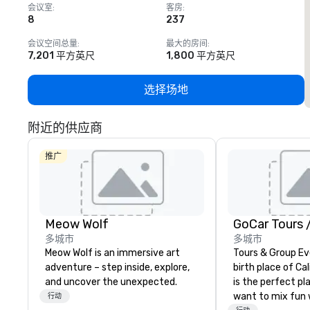
会议室
:
客房
:
8
237
1
会议空间总量
:
最大的房间
:
7,201 平方英尺
1,800 平方英尺
选择场地
附近的供应商
推广
Meow Wolf
多城市
多城市
Meow Wolf is an immersive art
Tours & Group Ev
adventure – step inside, explore,
birth place of Cal
and uncover the unexpected.
is the perfect pla
want to mix fun 
行动