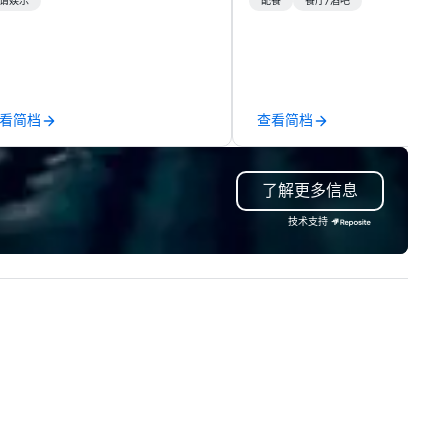
lebrations across the United
gatherings to grand celebrati
请娱乐
配餐
餐厅/酒吧
ates. With over 24 years of
Fogo allows guests to discov
ofessional performance
what’s next at every turn wi
perience, he blends classical
differentiated menus for all
stery with contemporary style
dayparts including lunch, dinn
 create a modern, cinematic
weekend brunch, group dining,
看简档
查看简档
mosphere that transforms any
full-service catering and
s work and signature
contactless takeout and deli
tistic identity have been
options.
了解更多信息
atured in People Magazine and
gas Bride Magazine, positioning
技术支持
m among the most recognized
xury string entertainers in Las
own for his polished
age presence, elegant visual
sthetic, and versatile electric
llo sound, The Cello Guy
rforms for top venues,
lebrity-level weddings,
rporate galas, brand
tivations, cocktail hours, and
P events. He offers a full range