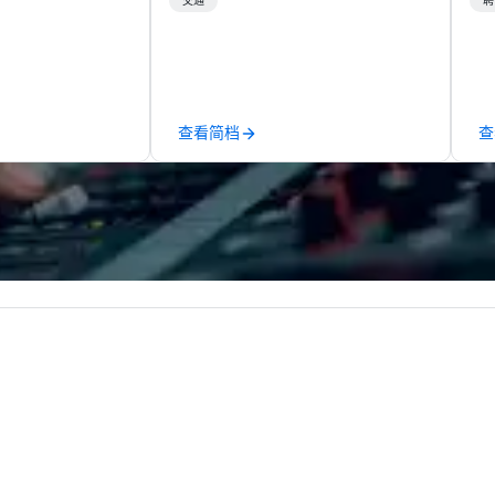
eauty. We deliver
selection of sleek sedans, smooth
ce
交通
聘
 and high-tech
SUVs, executive vans, and luxury
St
buses are available for a variety
pr
from the ground
of events, ranging from corporate
ex
ify one of our
business programs to wedding
ma
es to meet your
parties, sporting events,
to
查看简档
查
 programs are
concerts, and nights out on the
at
by a live
town. Whether you're in Las Vegas
event. Hi
o, video
or Miami, when looking for premier
ar
vigation,
transportation service, contact
fe
y and challenges
Omni Limousine to make your
Ve
 teams’ mobile
event extra special!
hi
lu
dventures into
Vegas. Kn
 plans. Check out
st
dventures.com
ae
tion on taking
ce
 to the water
pe
oat Adventure.
ce
co
ac
VI