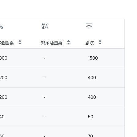
宴会圆桌
鸡尾酒圆桌
剧院
教
800
-
1500
5
200
-
400
12
200
-
400
12
40
-
50
3
60
-
70
4