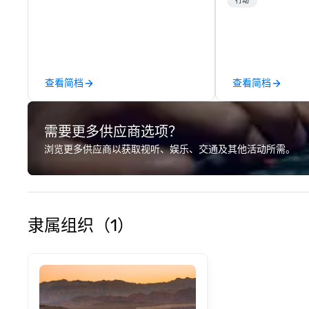
recreation with b
行动
an engaging, fun
experience. Our staff will build you
a custom event 
up or we can mod
existing activiti
查看简档
查看简档
exact needs. Our
greatly enhanced 
scoreboard, phot
需要更多供应商选项？
activities, 3D na
augmented realit
浏览更多供应商以获取视听、娱乐、交通及其他活动所需。
presented on the
device. We can also incorporate
our Speedboat A
your group event
www.speedboata
隶属组织（1）
for more informa
your group event
with our Speedb