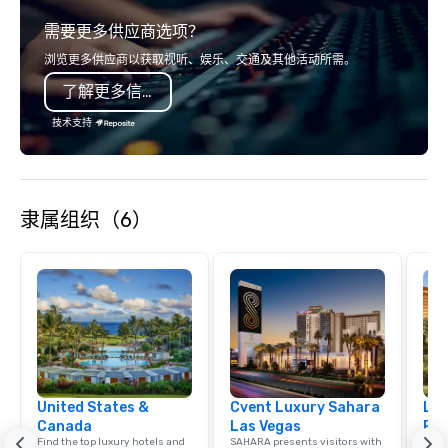
relationships, and ope
需要更多供应商选项？
precision. We operate 
in key destinations su
浏览更多供应商以获取视听、娱乐、交通及其他活动所需。
Los Angeles, San Fran
了解更多信息
Diego, Orange County,
York, Chicago and Miam
技术支持
offices enable us to eff
both U.S. and internati
across multiple time zones. Let
something extraordin
隶属组织（6）
contact us today!
United States &
Cvent Luxury Sahara
Lux
Canada
Las Vegas
Res
Find the top luxury hotels and
SAHARA presents visitors with
Explo