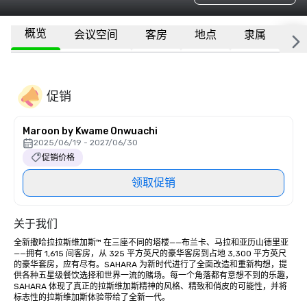
概览
会议空间
客房
地点
隶属
更
促销
Maroon by Kwame Onwuachi
2025/06/19 - 2027/06/30
促销价格
领取促销
关于我们
全新撒哈拉拉斯维加斯™ 在三座不同的塔楼——布兰卡、马拉和亚历山德里亚
——拥有 1,615 间客房，从 325 平方英尺的豪华客房到占地 3,300 平方英尺
的豪华套房，应有尽有。SAHARA 为新时代进行了全面改造和重新构想，提
供各种五星级餐饮选择和世界一流的赌场。每一个角落都有意想不到的乐趣，
SAHARA 体现了真正的拉斯维加斯精神的风格、精致和俏皮的可能性，并将
标志性的拉斯维加斯体验带给了全新一代。