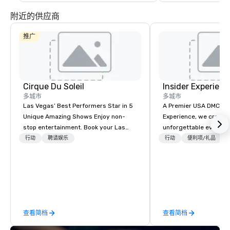
附近的供应商
推广
Cirque Du Soleil
Insider Experienc
多城市
多城市
Las Vegas’ Best Performers Star in 5
A Premier USA DMC Partner At 
Unique Amazing Shows Enjoy non-
Experience, we create
stop entertainment. Book your Las
unforgettable events w
Vegas show tickets.
access to premium ve
行动
聘请娱乐
行动
便利项/礼品
class entertainment, a
experiences. With over
expertise, we handle e
behind the scenes, en
flawless, five-star exp
Planners value our qu
查看简档
查看简档
times, all-inclusive b
turnarounds, strong i